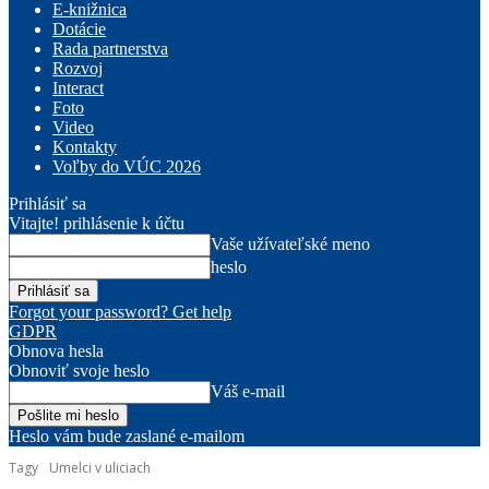
E-knižnica
Dotácie
Rada partnerstva
Rozvoj
Interact
Foto
Video
Kontakty
Voľby do VÚC 2026
Prihlásiť sa
Vitajte! prihlásenie k účtu
Vaše užívateľské meno
heslo
Forgot your password? Get help
GDPR
Obnova hesla
Obnoviť svoje heslo
Váš e-mail
Heslo vám bude zaslané e-mailom
Tagy
Umelci v uliciach