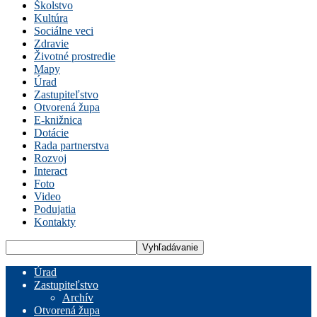
Školstvo
Kultúra
Sociálne veci
Zdravie
Životné prostredie
Mapy
Úrad
Zastupiteľstvo
Otvorená župa
E-knižnica
Dotácie
Rada partnerstva
Rozvoj
Interact
Foto
Video
Podujatia
Kontakty
Úrad
Zastupiteľstvo
Archív
Otvorená župa