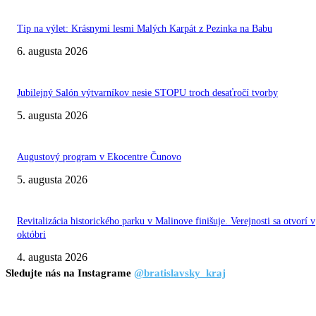
Tip na výlet: Krásnymi lesmi Malých Karpát z Pezinka na Babu
6. augusta 2026
Jubilejný Salón výtvarníkov nesie STOPU troch desaťročí tvorby
5. augusta 2026
Augustový program v Ekocentre Čunovo
5. augusta 2026
Revitalizácia historického parku v Malinove finišuje. Verejnosti sa otvorí v
októbri
4. augusta 2026
Sledujte nás na Instagrame
@bratislavsky_kraj