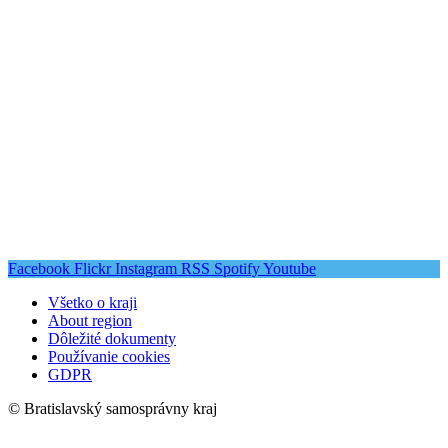
Facebook
Flickr
Instagram
RSS
Spotify
Youtube
Všetko o kraji
About region
Dôležité dokumenty
Používanie cookies
GDPR
© Bratislavský samosprávny kraj