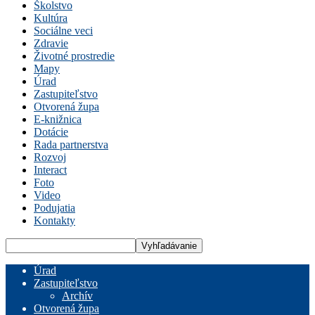
Školstvo
Kultúra
Sociálne veci
Zdravie
Životné prostredie
Mapy
Úrad
Zastupiteľstvo
Otvorená župa
E-knižnica
Dotácie
Rada partnerstva
Rozvoj
Interact
Foto
Video
Podujatia
Kontakty
Úrad
Zastupiteľstvo
Archív
Otvorená župa