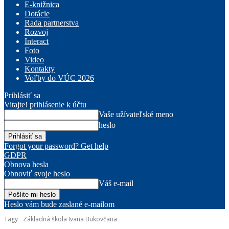
E-knižnica
Dotácie
Rada partnerstva
Rozvoj
Interact
Foto
Video
Kontakty
Voľby do VÚC 2026
Prihlásiť sa
Vitajte! prihlásenie k účtu
Vaše užívateľské meno
heslo
Forgot your password? Get help
GDPR
Obnova hesla
Obnoviť svoje heslo
Váš e-mail
Heslo vám bude zaslané e-mailom
Tagy
Základná škola Ivana Bukovčana