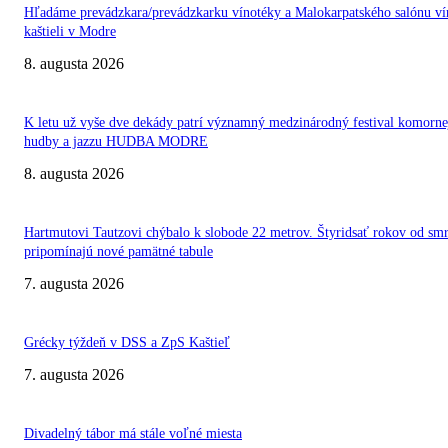
Hľadáme prevádzkara/prevádzkarku vínotéky a Malokarpatského salónu ví
kaštieli v Modre
8. augusta 2026
K letu už vyše dve dekády patrí významný medzinárodný festival komorne
hudby a jazzu HUDBA MODRE
8. augusta 2026
Hartmutovi Tautzovi chýbalo k slobode 22 metrov. Štyridsať rokov od smr
pripomínajú nové pamätné tabule
7. augusta 2026
Grécky týždeň v DSS a ZpS Kaštieľ
7. augusta 2026
Divadelný tábor má stále voľné miesta