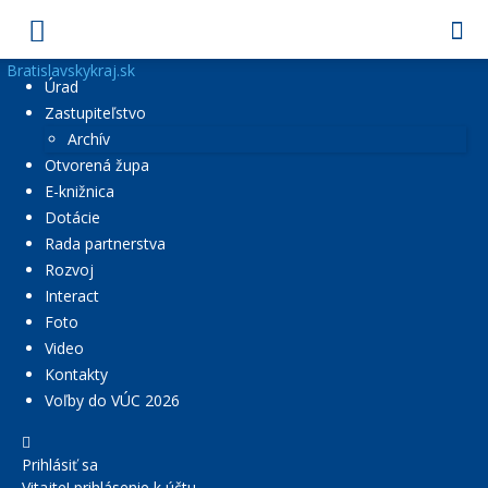
Bratislavskykraj.sk
Úrad
Zastupiteľstvo
Archív
Otvorená župa
E-knižnica
Dotácie
Rada partnerstva
Rozvoj
Interact
Foto
Video
Kontakty
Voľby do VÚC 2026
Prihlásiť sa
Vitajte! prihlásenie k účtu