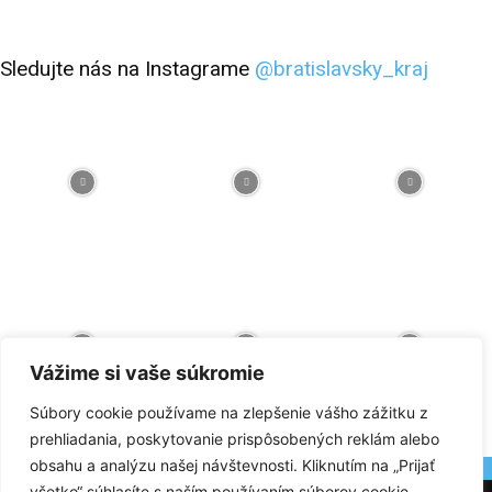
Sledujte nás na Instagrame
@bratislavsky_kraj
Vážime si vaše súkromie
Súbory cookie používame na zlepšenie vášho zážitku z
prehliadania, poskytovanie prispôsobených reklám alebo
obsahu a analýzu našej návštevnosti. Kliknutím na „Prijať
Facebook
Flickr
Instagram
RSS
Spotify
Youtube
všetko“ súhlasíte s naším používaním súborov cookie.