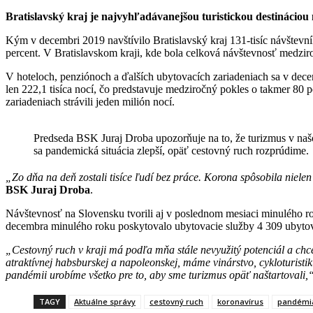
Bratislavský kraj je najvyhľadávanejšou turistickou destináciou 
Kým v decembri 2019 navštívilo Bratislavský kraj 131-tisíc návštevní
percent. V Bratislavskom kraji, kde bola celková návštevnosť medziro
V hoteloch, penziónoch a ďalších ubytovacích zariadeniach sa v decem
len 222,1 tisíca nocí, čo predstavuje medziročný pokles o takmer 80 
zariadeniach strávili jeden milión nocí.
Predseda BSK Juraj Droba upozorňuje na to, že turizmus v našom
sa pandemická situácia zlepší, opäť cestovný ruch rozprúdime.
„Zo dňa na deň zostali tisíce ľudí bez práce. Korona spôsobila nielen 
BSK Juraj Droba
.
Návštevnosť na Slovensku tvorili aj v poslednom mesiaci minulého rok
decembra minulého roku poskytovalo ubytovacie služby 4 309 ubytovac
„Cestovný ruch v kraji má podľa mňa stále nevyužitý potenciál a chce
atraktívnej habsburskej a napoleonskej, máme vinárstvo, cykloturisti
pandémii urobíme všetko pre to, aby sme turizmus opäť naštartovali,
TAGY
Aktuálne správy
cestovný ruch
koronavírus
pandémi