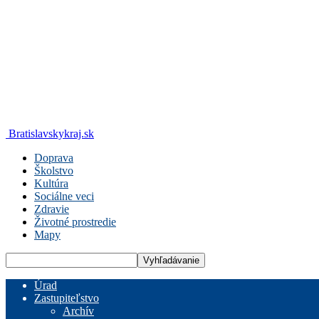
Bratislavskykraj.sk
Doprava
Školstvo
Kultúra
Sociálne veci
Zdravie
Životné prostredie
Mapy
Úrad
Zastupiteľstvo
Archív