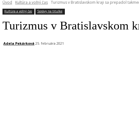
Úvod
Kultúra a voľný čas
Turizmus v Bratislavskom kraji sa prepadol takme
Kultúra a voľný čas
Správy na titulke
Turizmus v Bratislavskom kr
Adela Pekárková
25. februára 2021
Facebook
X
Linkedin
Tumblr