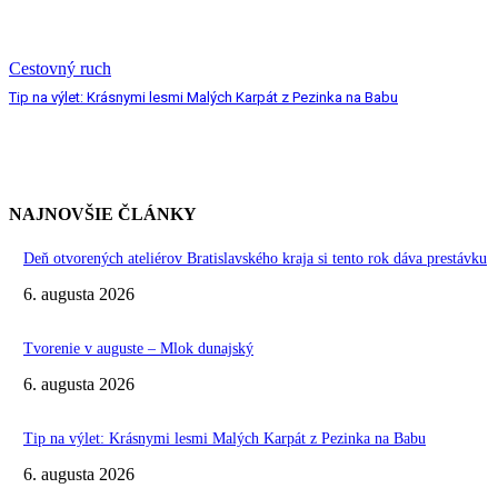
Cestovný ruch
Tip na výlet: Krásnymi lesmi Malých Karpát z Pezinka na Babu
NAJNOVŠIE ČLÁNKY
Deň otvorených ateliérov Bratislavského kraja si tento rok dáva prestávku
6. augusta 2026
Tvorenie v auguste – Mlok dunajský
6. augusta 2026
Tip na výlet: Krásnymi lesmi Malých Karpát z Pezinka na Babu
6. augusta 2026