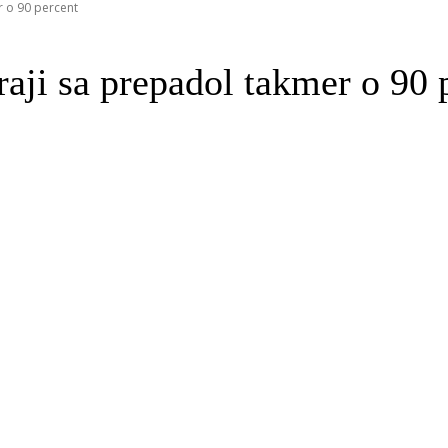
r o 90 percent
aji sa prepadol takmer o 90 