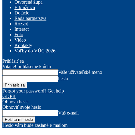
Otvorená župa
E-knižnica
Dotácie
Rada partnerstva
Rozvoj
Interact
Foto
Video
Kontakty
Voľby do VÚC 2026
Prihlásiť sa
Vitajte! prihlásenie k účtu
Vaše užívateľské meno
heslo
Forgot your password? Get help
GDPR
Obnova hesla
Obnoviť svoje heslo
Váš e-mail
Heslo vám bude zaslané e-mailom