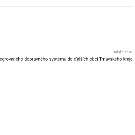
Ďalší článok
ntegrovaného dopravného systému do ďalších obcí Trnavského kraja