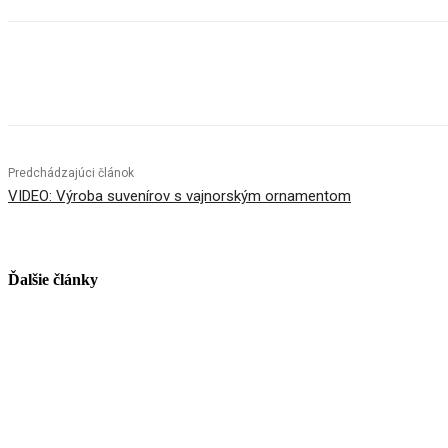
Facebook
X
Linkedin
Tumblr
Predchádzajúci článok
VIDEO: Výroba suvenírov s vajnorským ornamentom
Ďalšie články