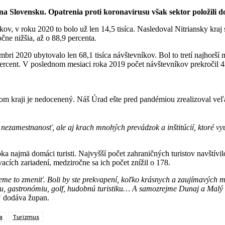
na Slovensku. Opatrenia proti koronavírusu však sektor položili d
kov, v roku 2020 to bolo už len 14,5 tisíca. Nasledoval Nitriansky kra
čne nižšia, až o 88,9 percenta.
bri 2020 ubytovalo len 68,1 tisíca návštevníkov. Bol to tretí najhorší
percent. V poslednom mesiaci roka 2019 počet návštevníkov prekročil 43
 kraji je nedocenený. Náš Úrad ešte pred pandémiou zrealizoval veľa p
nezamestnanosť, ale aj krach mnohých prevádzok a inštitúcií, ktoré využ
a najmä domáci turisti. Najvyšší počet zahraničných turistov navštívi
ích zariadení, medziročne sa ich počet znížil o 178.
me to zmeniť. Boli by ste prekvapení, koľko krásnych a zaujímavých mi
ku, gastronómiu, golf, hudobnú turistiku… A samozrejme Dunaj a Malý D
“
dodáva župan.
a
Turizmus