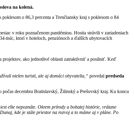
oslova na kolená.
j s poklesom o 86,3 percenta a Trenčiansky kraj s poklesom o 84
 mesiac v roku poznačenom pandémiou. Hostia strávili v zariadeniach
4-tisíc, ktorí v hoteloch, penziónoch a ďalších ubytovacích
rojektov, ako jednotlivé oblasti zatraktívniť a posilniť. Keď
ívali nielen turisti, ale aj domáci obyvatelia,“
povedal
predseda
lo počas decembra Bratislavský, Žilinský a Prešovský kraj. Ku koncu
est ešte nepoznáte. Okrem prírody a bohatej histórie, vrátane
unaj, kde je stále priestor na rozvoj a to máme aj v pláne. Po