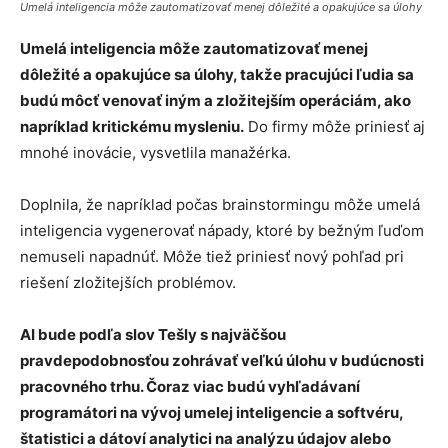
Umelá inteligencia môže zautomatizovať menej dôležité a opakujúce sa úlohy
Umelá inteligencia môže zautomatizovať menej
dôležité a opakujúce sa úlohy, takže pracujúci ľudia sa
budú môcť venovať iným a zložitejším operáciám, ako
napríklad kritickému mysleniu.
Do firmy môže priniesť aj
mnohé inovácie, vysvetlila manažérka.
Doplnila, že napríklad počas brainstormingu môže umelá
inteligencia vygenerovať nápady, ktoré by bežným ľuďom
nemuseli napadnúť. Môže tiež priniesť nový pohľad pri
riešení zložitejších problémov.
AI bude podľa slov Tešly s najväčšou
pravdepodobnosťou zohrávať veľkú úlohu v budúcnosti
pracovného trhu. Čoraz viac budú vyhľadávaní
programátori na vývoj umelej inteligencie a softvéru,
štatistici a dátoví analytici na analýzu údajov alebo