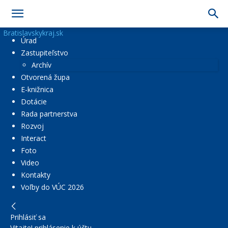
Bratislavskykraj.sk
Úrad
Zastupiteľstvo
Archív
Otvorená župa
E-knižnica
Dotácie
Rada partnerstva
Rozvoj
Interact
Foto
Video
Kontakty
Voľby do VÚC 2026
Prihlásiť sa
Vitajte! prihlásenie k účtu