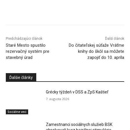
Facebook
X
Linkedin
Tumblr
Predchádzajúci článok
Ďalší článok
Staré Mesto spustilo
Do čitateľskej súťaže Vráťme
rezervačný systém pre
knihy do škôl sa môžete
stavebný úrad
zapojiť do 10. apríla
Ďalšie články
Grécky týždeň v DSS a ZpS Kaštieľ
7. augusta 2026
Sociálne veci
Zamestnanci sociálnych služieb BSK
absolvovali kurz bazálnej stimulácie