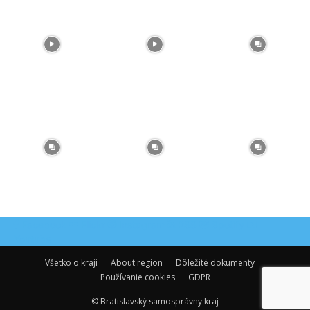
Facebook
Flickr
Instagram
RSS
Spotify
Youtube
Všetko o kraji
About region
Dôležité dokumenty
Používanie cookies
GDPR
© Bratislavský samosprávny kraj