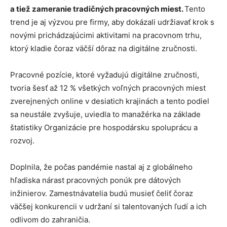
a tiež zameranie tradičných pracovných miest.
Tento
trend je aj výzvou pre firmy, aby dokázali udržiavať krok s
novými prichádzajúcimi aktivitami na pracovnom trhu,
ktorý kladie čoraz väčší dôraz na digitálne zručnosti.
Pracovné pozície, ktoré vyžadujú digitálne zručnosti,
tvoria šesť až 12 % všetkých voľných pracovných miest
zverejnených online v desiatich krajinách a tento podiel
sa neustále zvyšuje, uviedla to manažérka na základe
štatistiky Organizácie pre hospodársku spoluprácu a
rozvoj.
Doplnila, že počas pandémie nastal aj z globálneho
hľadiska nárast pracovných ponúk pre dátových
inžinierov. Zamestnávatelia budú musieť čeliť čoraz
väčšej konkurencii v udržaní si talentovaných ľudí a ich
odlivom do zahraničia.