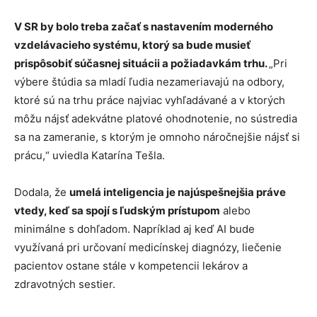
V SR by bolo treba začať s nastavením moderného
vzdelávacieho systému, ktorý sa bude musieť
prispôsobiť súčasnej situácii a požiadavkám trhu.
„Pri
výbere štúdia sa mladí ľudia nezameriavajú na odbory,
ktoré sú na trhu práce najviac vyhľadávané a v ktorých
môžu nájsť adekvátne platové ohodnotenie, no sústredia
sa na zameranie, s ktorým je omnoho náročnejšie nájsť si
prácu,“ uviedla Katarína Tešla.
Dodala, že
umelá inteligencia je najúspešnejšia práve
vtedy, keď sa spojí s ľudským prístupom
alebo
minimálne s dohľadom. Napríklad aj keď AI bude
využívaná pri určovaní medicínskej diagnózy, liečenie
pacientov ostane stále v kompetencii lekárov a
zdravotných sestier.