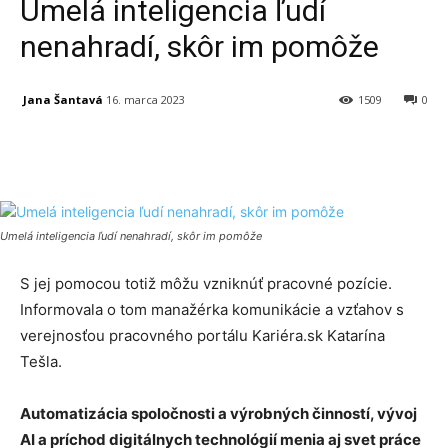
Umelá inteligencia ľudí
nenahradí, skôr im pomôže
Jana Šantavá
16. marca 2023
1509
0
Facebook
X
Linkedin
Tumblr
Umelá inteligencia ľudí nenahradí, skôr im pomôže
S jej pomocou totiž môžu vzniknúť pracovné pozície.
Informovala o tom manažérka komunikácie a vzťahov s
verejnosťou pracovného portálu Kariéra.sk Katarína
Tešla.
Automatizácia spoločnosti a výrobných činností, vývoj
AI a príchod digitálnych technológií menia aj svet práce