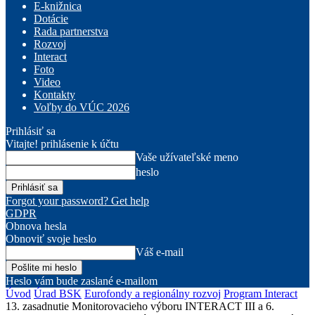
E-knižnica
Dotácie
Rada partnerstva
Rozvoj
Interact
Foto
Video
Kontakty
Voľby do VÚC 2026
Prihlásiť sa
Vitajte! prihlásenie k účtu
Vaše užívateľské meno
heslo
Forgot your password? Get help
GDPR
Obnova hesla
Obnoviť svoje heslo
Váš e-mail
Heslo vám bude zaslané e-mailom
Úvod
Úrad BSK
Eurofondy a regionálny rozvoj
Program Interact
13. zasadnutie Monitorovacieho výboru INTERACT III a 6.