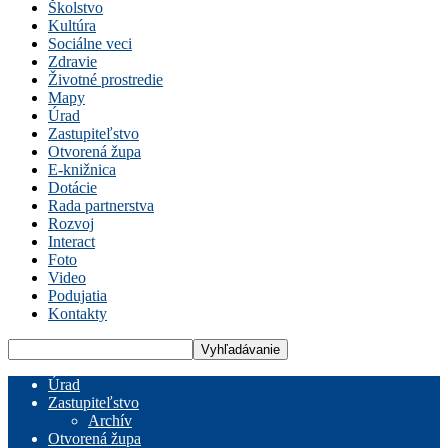
Školstvo
Kultúra
Sociálne veci
Zdravie
Životné prostredie
Mapy
Úrad
Zastupiteľstvo
Otvorená župa
E-knižnica
Dotácie
Rada partnerstva
Rozvoj
Interact
Foto
Video
Podujatia
Kontakty
Úrad
Zastupiteľstvo
Archív
Otvorená župa