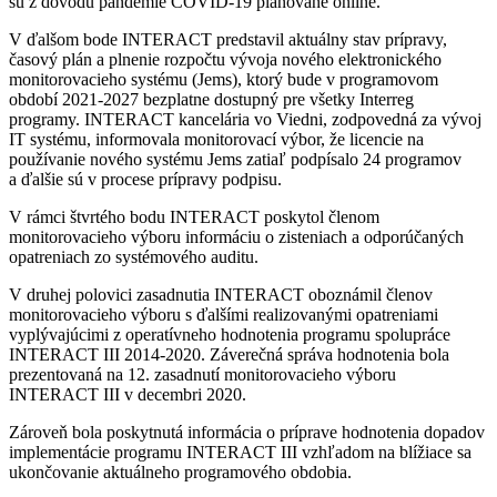
sú z dôvodu pandémie COVID-19 plánované online.
V ďalšom bode INTERACT predstavil aktuálny stav prípravy,
časový plán a plnenie rozpočtu vývoja nového elektronického
monitorovacieho systému (Jems), ktorý bude v programovom
období 2021-2027 bezplatne dostupný pre všetky Interreg
programy. INTERACT kancelária vo Viedni, zodpovedná za vývoj
IT systému, informovala monitorovací výbor, že licencie na
používanie nového systému Jems zatiaľ podpísalo 24 programov
a ďalšie sú v procese prípravy podpisu.
V rámci štvrtého bodu INTERACT poskytol členom
monitorovacieho výboru informáciu o zisteniach a odporúčaných
opatreniach zo systémového auditu.
V druhej polovici zasadnutia INTERACT oboznámil členov
monitorovacieho výboru s ďalšími realizovanými opatreniami
vyplývajúcimi z operatívneho hodnotenia programu spolupráce
INTERACT III 2014-2020. Záverečná správa hodnotenia bola
prezentovaná na 12. zasadnutí monitorovacieho výboru
INTERACT III v decembri 2020.
Zároveň bola poskytnutá informácia o príprave hodnotenia dopadov
implementácie programu INTERACT III vzhľadom na blížiace sa
ukončovanie aktuálneho programového obdobia.