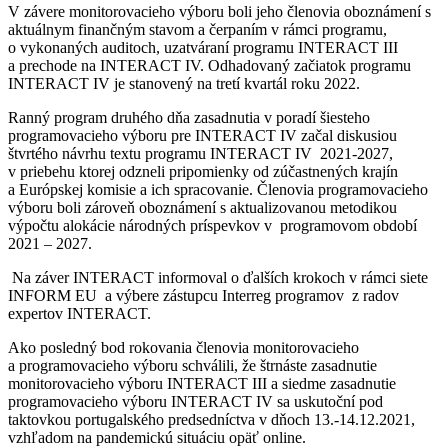
V závere monitorovacieho výboru boli jeho členovia oboznámení s
aktuálnym finančným stavom a čerpaním v rámci programu,
o vykonaných auditoch, uzatváraní programu INTERACT III
a prechode na INTERACT IV. Odhadovaný začiatok programu
INTERACT IV je stanovený na tretí kvartál roku 2022.
Ranný program druhého dňa zasadnutia v poradí šiesteho
programovacieho výboru pre INTERACT IV začal diskusiou
štvrtého návrhu textu programu INTERACT IV 2021-2027,
v priebehu ktorej odzneli pripomienky od zúčastnených krajín
a Európskej komisie a ich spracovanie. Členovia programovacieho
výboru boli zároveň oboznámení s aktualizovanou metodikou
výpočtu alokácie národných príspevkov v programovom období
2021 – 2027.
Na záver INTERACT informoval o ďalších krokoch v rámci siete
INFORM EU a výbere zástupcu Interreg programov z radov
expertov INTERACT.
Ako posledný bod rokovania členovia monitorovacieho
a programovacieho výboru schválili, že štrnáste zasadnutie
monitorovacieho výboru INTERACT III a siedme zasadnutie
programovacieho výboru INTERACT IV sa uskutoční pod
taktovkou portugalského predsedníctva v dňoch 13.-14.12.2021,
vzhľadom na pandemickú situáciu opäť online.