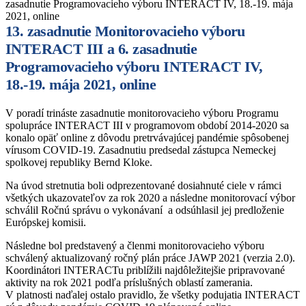
zasadnutie Programovacieho výboru INTERACT IV, 18.-19. mája
2021, online
13. zasadnutie Monitorovacieho výboru
INTERACT III a 6. zasadnutie
Programovacieho výboru INTERACT IV,
18.-19. mája 2021, online
V poradí trináste zasadnutie monitorovacieho výboru Programu
spolupráce INTERACT III v programovom období 2014-2020 sa
konalo opäť online z dôvodu pretrvávajúcej pandémie spôsobenej
vírusom COVID-19. Zasadnutiu predsedal zástupca Nemeckej
spolkovej republiky Bernd Kloke.
Na úvod stretnutia boli odprezentované dosiahnuté ciele v rámci
všetkých ukazovateľov za rok 2020 a následne monitorovací výbor
schválil Ročnú správu o vykonávaní a odsúhlasil jej predloženie
Európskej komisii.
Následne bol predstavený a členmi monitorovacieho výboru
schválený aktualizovaný ročný plán práce JAWP 2021 (verzia 2.0).
Koordinátori INTERACTu priblížili najdôležitejšie pripravované
aktivity na rok 2021 podľa príslušných oblastí zamerania.
V platnosti naďalej ostalo pravidlo, že všetky podujatia INTERACT