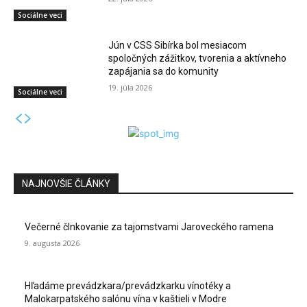
Sociálne veci
Jún v CSS Sibírka bol mesiacom
spoločných zážitkov, tvorenia a aktívneho
zapájania sa do komunity
19. júla 2026
Sociálne veci
NAJNOVŠIE ČLÁNKY
Večerné člnkovanie za tajomstvami Jaroveckého ramena
9. augusta 2026
Hľadáme prevádzkara/prevádzkarku vínotéky a
Malokarpatského salónu vína v kaštieli v Modre