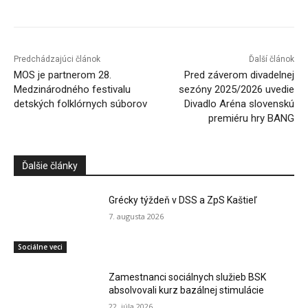
Predchádzajúci článok
Ďalší článok
MOS je partnerom 28.
Pred záverom divadelnej
Medzinárodného festivalu
sezóny 2025/2026 uvedie
detských folklórnych súborov
Divadlo Aréna slovenskú
premiéru hry BANG
Ďalšie články
Grécky týždeň v DSS a ZpS Kaštieľ
7. augusta 2026
Sociálne veci
Zamestnanci sociálnych služieb BSK
absolvovali kurz bazálnej stimulácie
22. júla 2026