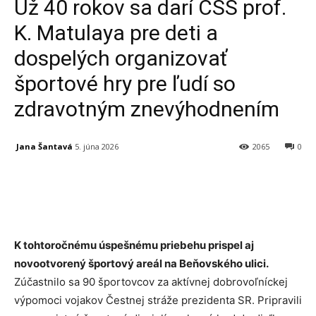
Už 40 rokov sa darí CSS prof.
K. Matulaya pre deti a
dospelých organizovať
športové hry pre ľudí so
zdravotným znevýhodnením
Jana Šantavá
5. júna 2026
2065
0
Facebook
X
Linkedin
Tumblr
K tohtoročnému úspešnému priebehu prispel aj
novootvorený športový areál na Beňovského ulici.
Zúčastnilo sa 90 športovcov za aktívnej dobrovoľníckej
výpomoci vojakov Čestnej stráže prezidenta SR. Pripravili