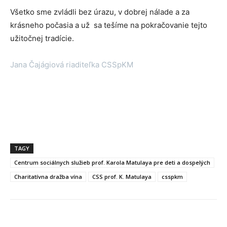
Všetko sme zvládli bez úrazu, v dobrej nálade a za
krásneho počasia a už sa tešíme na pokračovanie tejto
užitočnej tradície.
Jana Čajágiová riaditeľka CSSpKM
TAGY
Centrum sociálnych služieb prof. Karola Matulaya pre deti a dospelých
Charitatívna dražba vína
CSS prof. K. Matulaya
csspkm
Facebook
X
Linkedin
Tumblr