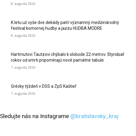
8. augusta 2026
K letu už vyše dve dekády patrí významný medzinárodný
festival komornej hudby a jazzu HUDBA MODRE
8. augusta 2026
Hartmutovi Tautzovi chýbalo k slobode 22 metrov. Štyridsať
rokov od smrti pripomínajú nové pamätné tabule
7. augusta 2026
Grécky týždeň v DSS a ZpS Kaštieľ
7. augusta 2026
Sledujte nás na Instagrame
@bratislavsky_kraj