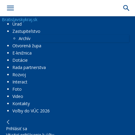
Bratislavskykraj.sk
Úrad
Zastupiteľstvo
Archív
Otvorená župa
E-knižnica
Dotácie
Rada partnerstva
Rozvoj
Interact
Foto
Video
Kontakty
Voľby do VÚC 2026
Prihlásiť sa
Vitajte! prihlásenie k účtu