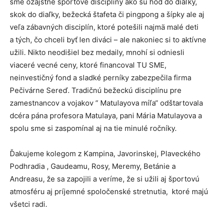
sme ozajstné športové disciplíny ako sú hod do diaľky,
skok do diaľky, bežecká štafeta či pingpong a šípky ale aj
veľa zábavných disciplín, ktoré potešili najmä malé deti
a tých, čo chceli byť len diváci – ale nakoniec si to aktívne
užili. Nikto neodišiel bez medaily, mnohí si odniesli
viaceré vecné ceny, ktoré financoval TU SME,
neinvestičný fond a sladké perníky zabezpečila firma
Pečivárne Sereď. Tradičnú bežeckú disciplínu pre
zamestnancov a vojakov “ Matulayova míľa“ odštartovala
dcéra pána profesora Matulaya, pani Mária Matulayova a
spolu sme si zaspomínal aj na tie minulé ročníky.
Ďakujeme kolegom z Kampina, Javorinskej, Plaveckého
Podhradia , Gaudeamu, Rosy, Meremy, Betánie a
Andreasu, že sa zapojili a veríme, že si užili aj športovú
atmosféru aj príjemné spoločenské stretnutia, ktoré majú
všetci radi.