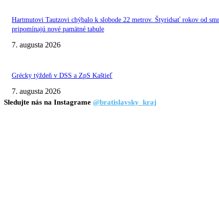
Hartmutovi Tautzovi chýbalo k slobode 22 metrov. Štyridsať rokov od smr
pripomínajú nové pamätné tabule
7. augusta 2026
Grécky týždeň v DSS a ZpS Kaštieľ
7. augusta 2026
Sledujte nás na Instagrame
@bratislavsky_kraj