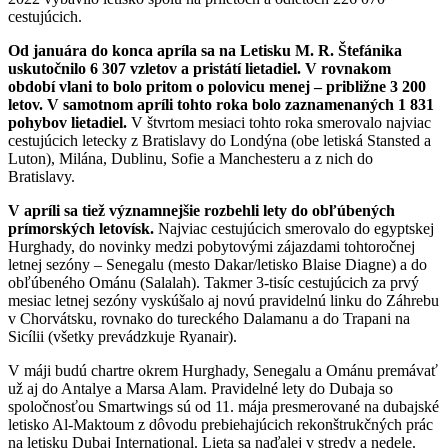
cestujúcich.
Od januára do konca apríla sa na Letisku M. R. Štefánika
uskutočnilo 6 307 vzletov a pristátí lietadiel. V rovnakom
období vlani to bolo pritom o polovicu menej – približne 3 200
letov. V samotnom apríli tohto roka bolo zaznamenaných 1 831
pohybov lietadiel.
V štvrtom mesiaci tohto roka smerovalo najviac
cestujúcich letecky z Bratislavy do Londýna (obe letiská Stansted a
Luton), Milána, Dublinu, Sofie a Manchesteru a z nich do
Bratislavy.
V apríli sa tiež významnejšie rozbehli lety do obľúbených
prímorských letovísk.
Najviac cestujúcich smerovalo do egyptskej
Hurghady, do novinky medzi pobytovými zájazdami tohtoročnej
letnej sezóny – Senegalu (mesto Dakar/letisko Blaise Diagne) a do
obľúbeného Ománu (Salalah). Takmer 3-tisíc cestujúcich za prvý
mesiac letnej sezóny vyskúšalo aj novú pravidelnú linku do Záhrebu
v Chorvátsku, rovnako do tureckého Dalamanu a do Trapani na
Sicílii (všetky prevádzkuje Ryanair).
V máji budú chartre okrem Hurghady, Senegalu a Ománu premávať
už aj do Antalye a Marsa Alam. Pravidelné lety do Dubaja so
spoločnosťou Smartwings sú od 11. mája presmerované na dubajské
letisko Al-Maktoum z dôvodu prebiehajúcich rekonštrukčných prác
na letisku Dubaj International. Lieta sa naďalej v stredy a nedele.