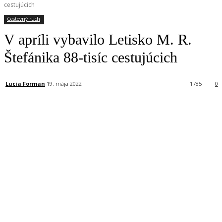
cestujúcich
Cestovný ruch
V apríli vybavilo Letisko M. R.
Štefánika 88-tisíc cestujúcich
Lucia Forman
19. mája 2022
1785
0
Facebook
X
Linkedin
Tumblr