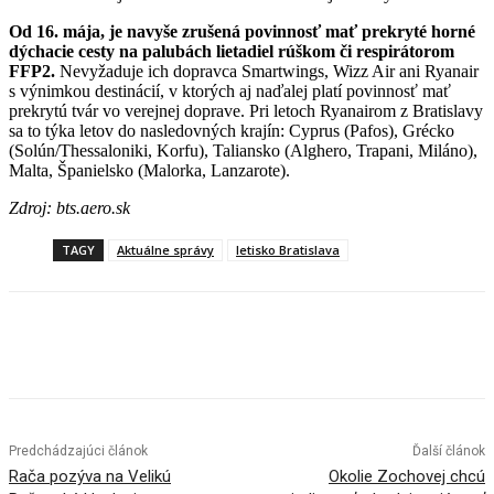
Od 16. mája, je navyše zrušená povinnosť mať prekryté horné
dýchacie cesty na palubách lietadiel rúškom či respirátorom
FFP2.
Nevyžaduje ich dopravca Smartwings, Wizz Air ani Ryanair
s výnimkou destinácií, v ktorých aj naďalej platí povinnosť mať
prekrytú tvár vo verejnej doprave. Pri letoch Ryanairom z Bratislavy
sa to týka letov do nasledovných krajín: Cyprus (Pafos), Grécko
(Solún/Thessaloniki, Korfu), Taliansko (Alghero, Trapani, Miláno),
Malta, Španielsko (Malorka, Lanzarote).
Zdroj: bts.aero.sk
TAGY
Aktuálne správy
letisko Bratislava
Facebook
X
Linkedin
Tumblr
Predchádzajúci článok
Ďalší článok
Rača pozýva na Velikú
Okolie Zochovej chcú