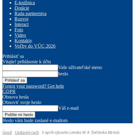
E-knižnica
Dotácie
Rada partnerstva
Rozvoj
Interact
Foto
Video
Kontakty
Voľby do VÚC 2026
Prihlásiť sa
Vitajte! prihlásenie k účtu
Vaše užívateľské meno
heslo
Forgot your password? Get help
GDPR
Obnova hesla
Obnoviť svoje heslo
Váš e-mail
Heslo vám bude zaslané e-mailom
Úvod
Cestovný ruch
V apríli vybavilo Letisko M. R. Štefánika 88-tisíc