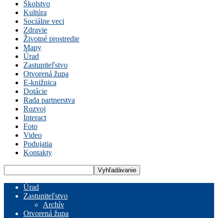
Školstvo
Kultúra
Sociálne veci
Zdravie
Životné prostredie
Mapy
Úrad
Zastupiteľstvo
Otvorená župa
E-knižnica
Dotácie
Rada partnerstva
Rozvoj
Interact
Foto
Video
Podujatia
Kontakty
Úrad
Zastupiteľstvo
Archív
Otvorená župa