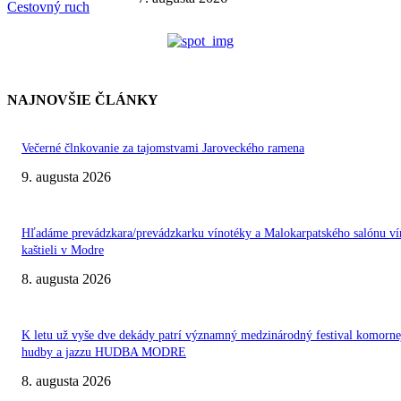
Cestovný ruch
NAJNOVŠIE ČLÁNKY
Večerné člnkovanie za tajomstvami Jaroveckého ramena
9. augusta 2026
Hľadáme prevádzkara/prevádzkarku vínotéky a Malokarpatského salónu ví
kaštieli v Modre
8. augusta 2026
K letu už vyše dve dekády patrí významný medzinárodný festival komorne
hudby a jazzu HUDBA MODRE
8. augusta 2026