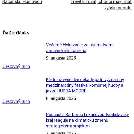
Račanskú Huslovicu
zrevitalizovať, chodci majú mať
vyššiu prioritu
Ďalšie články
Večerné člnkovanie za tajomstvami
Jaroveckého ramena
9. augusta 2026
Cestovný ruch
K letu už vyše dve dekády patrí významný
medzinárodný festival komornej hudby a
jazzu HUDBA MODRE
8. augusta 2026
Cestovný ruch
Podcast s Barborou Lukáčovou: Bratislavský
kraj reaguje na klimatickú zmenu
strategickými projektmi.
7. augusta 2026