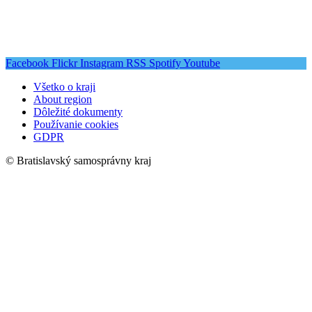
Facebook
Flickr
Instagram
RSS
Spotify
Youtube
Všetko o kraji
About region
Dôležité dokumenty
Používanie cookies
GDPR
© Bratislavský samosprávny kraj