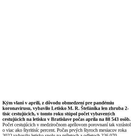
Kým vlani v apríli, z dôvodu obmedzení pre pandémiu
koronavírusu, vybavilo Letisko M. R. Štefánika len zhruba 2-
tisíc cestujúcich, v tomto roku stúpol počet vybavených
cestujúcich na letisku v Bratislave počas apríla na 88 543 osôb.
Počet cestujúcich v medziročnom aprílovom porovnaní tak vzrástol
o viac ako štyritisíc percent. Počas prvých štyroch mesiacov roka
2022 vybavilo letisko spolu na príletoch a odletoch 226 070