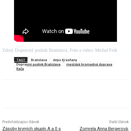
Zdroj: Dopravný podnik Bratislava. Foto a video: Michal Feik
TAGY
Bratislava
depo Krasňany
Dopravný podnik Bratislava
mestská hromadná doprava
Rača
Facebook
X
Linkedin
Tumblr
Predchádzajúci článok
Ďalší článok
Zásoby krvných skupín A a 0 s
Zomrela Anna Bergerová,