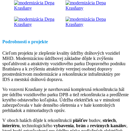
Podrobnosti o projekte
Cieľom projektu je zlepšenie kvality údržby dráhových vozidiel
MHD. Modernizáciou údržbovej základne dôjde k zvýšeniu
spoľahlivosti a atraktivity vozidlového parku Dopravného podniku
Bratislava a k zvýšeniu atraktivity verejnej osobnej dopravy
prostredníctvom modernizácie a rekonštrukcie infraštruktúry pre
IDS a mestskú dráhovú dopravu.
Vo vozovni Krasňany je navrhovaná komplexná rekonštrukcia hál
pre údržbu vozidlového parku DPB a tiež rekonštrukcia a predĺženie
krytého odstavného koľajiska. Údržba električiek sa v minulosti
zabezpečovala v hale denného ošetrenia a v hale kontrolných
prehliadok a mimoriadnych opráv.
V oboch halách dôjde k rekonštrukcii
plášťov
budov,
striech
,
interiéru
, technologického
vybavenia
,
brán
a
revíznych kanálov
,
ktoré budú prispôsobené pre údržbu nízko podlažných električiek.