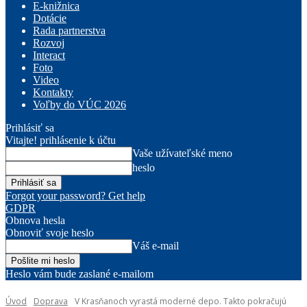
E-knižnica
Dotácie
Rada partnerstva
Rozvoj
Interact
Foto
Video
Kontakty
Voľby do VÚC 2026
Prihlásiť sa
Vitajte! prihlásenie k účtu
Vaše užívateľské meno
heslo
Forgot your password? Get help
GDPR
Obnova hesla
Obnoviť svoje heslo
Váš e-mail
Heslo vám bude zaslané e-mailom
Úvod
Doprava
V Krasňanoch vyrastá moderné depo. Takto pokračujú