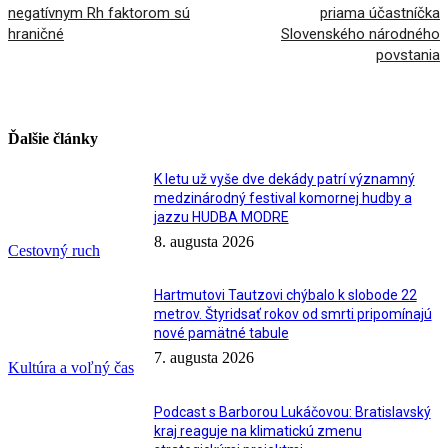
negatívnym Rh faktorom sú
priama účastníčka
hraničné
Slovenského národného
povstania
Ďalšie články
K letu už vyše dve dekády patrí významný
medzinárodný festival komornej hudby a
jazzu HUDBA MODRE
8. augusta 2026
Cestovný ruch
Hartmutovi Tautzovi chýbalo k slobode 22
metrov. Štyridsať rokov od smrti pripomínajú
nové pamätné tabule
7. augusta 2026
Kultúra a voľný čas
Podcast s Barborou Lukáčovou: Bratislavský
kraj reaguje na klimatickú zmenu