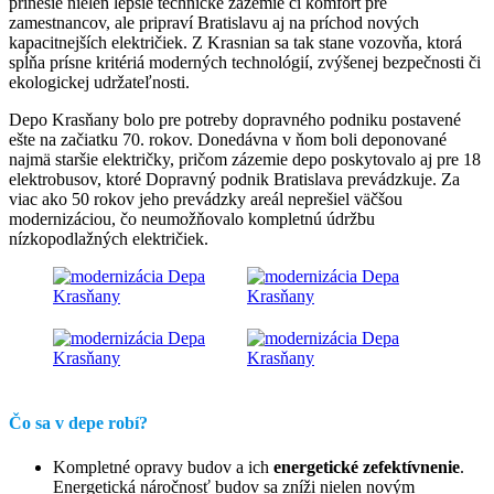
prinesie nielen lepšie technické zázemie či komfort pre
zamestnancov, ale pripraví Bratislavu aj na príchod nových
kapacitnejších električiek. Z Krasnian sa tak stane vozovňa, ktorá
spĺňa prísne kritériá moderných technológií, zvýšenej bezpečnosti či
ekologickej udržateľnosti.
Depo Krasňany bolo pre potreby dopravného podniku postavené
ešte na začiatku 70. rokov. Donedávna v ňom boli deponované
najmä staršie električky, pričom zázemie depo poskytovalo aj pre 18
elektrobusov, ktoré Dopravný podnik Bratislava prevádzkuje. Za
viac ako 50 rokov jeho prevádzky areál neprešiel väčšou
modernizáciou, čo neumožňovalo kompletnú údržbu
nízkopodlažných električiek.
Čo sa v depe robí?
Kompletné opravy budov a ich
energetické zefektívnenie
.
Energetická náročnosť budov sa zníži nielen novým