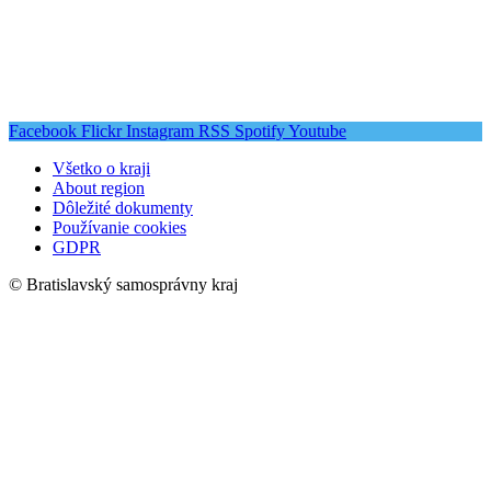
Facebook
Flickr
Instagram
RSS
Spotify
Youtube
Všetko o kraji
About region
Dôležité dokumenty
Používanie cookies
GDPR
© Bratislavský samosprávny kraj