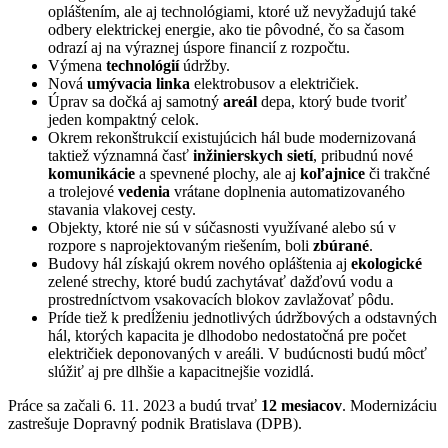
opláštením, ale aj technológiami, ktoré už nevyžadujú také
odbery elektrickej energie, ako tie pôvodné, čo sa časom
odrazí aj na výraznej úspore financií z rozpočtu.
Výmena
technológií
údržby.
Nová
umývacia linka
elektrobusov a električiek.
Úprav sa dočká aj samotný
areál
depa, ktorý bude tvoriť
jeden kompaktný celok.
Okrem rekonštrukcií existujúcich hál bude modernizovaná
taktiež významná časť
inžinierskych sietí
, pribudnú nové
komunikácie
a spevnené plochy, ale aj
koľajnice
či trakčné
a trolejové
vedenia
vrátane doplnenia automatizovaného
stavania vlakovej cesty.
Objekty, ktoré nie sú v súčasnosti využívané alebo sú v
rozpore s naprojektovaným riešením, boli
zbúrané
.
Budovy hál získajú okrem nového opláštenia aj
ekologické
zelené strechy, ktoré budú zachytávať dažďovú vodu a
prostredníctvom vsakovacích blokov zavlažovať pôdu.
Príde tiež k predĺženiu jednotlivých údržbových a odstavných
hál, ktorých kapacita je dlhodobo nedostatočná pre počet
električiek deponovaných v areáli. V budúcnosti budú môcť
slúžiť aj pre dlhšie a kapacitnejšie vozidlá.
Práce sa začali 6. 11. 2023 a budú trvať
12 mesiacov
. Modernizáciu
zastrešuje Dopravný podnik Bratislava (DPB).