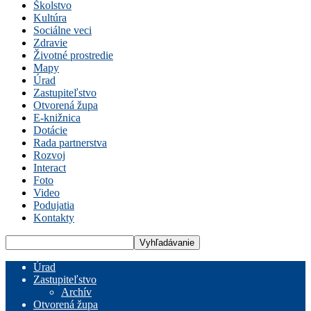
Školstvo
Kultúra
Sociálne veci
Zdravie
Životné prostredie
Mapy
Úrad
Zastupiteľstvo
Otvorená župa
E-knižnica
Dotácie
Rada partnerstva
Rozvoj
Interact
Foto
Video
Podujatia
Kontakty
Úrad
Zastupiteľstvo
Archív
Otvorená župa