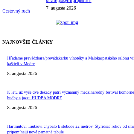
strategickými projektmi.
7. augusta 2026
Cestovný ruch
NAJNOVŠIE ČLÁNKY
Hľadáme prevádzkara/prevádzkarku vínotéky a Malokarpatského salónu ví
kaštieli v Modre
8. augusta 2026
K letu už vyše dve dekády patrí významný medzinárodný festival komorne
hudby a jazzu HUDBA MODRE
8. augusta 2026
Hartmutovi Tautzovi chýbalo k slobode 22 metrov. Štyridsať rokov od smr
pripomínajú nové pamätné tabule