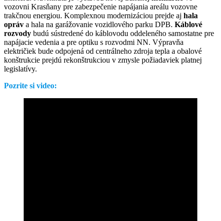
vozovni Krasňany pre zabezpečenie napájania areálu vozovne
trakčnou energiou. Komplexnou modernizáciou prejde aj
hala
opráv
a hala na garážovanie vozidlového parku DPB.
Káblové
rozvody
budú sústredené do káblovodu oddeleného samostatne pre
napájacie vedenia a pre optiku s rozvodmi NN. Výpravňa
električiek bude odpojená od centrálneho zdroja tepla a obalové
konštrukcie prejdú rekonštrukciou v zmysle požiadaviek platnej
legislatívy.
Pozrite si video: