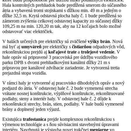
Hala kontrolných prehliadok bude predĺžená smerom do súčasného
átria a vybavená tromi stojiskami s dĺžkou min. 49 m a jedným o
dĺžke 32,5 m. Krytá odstavná plocha haly č. 1 bude predĺžená so
zámerom zvýšenia celkovej odstavnej kapacity zo súčasnej dĺžky
109,25 m na min. 120,20 m tak, aby na 12 koľajach bolo možné
odstavovať viac električiek.
V halách určených pre električky sú zväčšené
výšky brán
. Nová
má byť aj
umyváreň
pre električky s
čistiarňou
odpadových vôd,
rekonštrukciou prejdú aj
koľajové trate
a
trolejové vedenie
. V
hale opráv sú pripravené 3 pracoviská pre údržbu vozidlového
parku DPB s dvomi prehliadkovými kanálmi dĺžky 21 m s
prípravou pre kanálové zdvíhacie zariadenie. Je vytvorená tretia
prejazdná stopa vozidla.
V rámci haly je vytvorené aj pracovisko dlhodobých opráv a nový
podjazd do átria. V odstavnej hale č. 2 bude vymenená strecha
vrátane nosnej konštrukcie, výplňové konštrukcie, rekonštruované
podlahy, steny a interiér haly. V odstavnej hale č. 2 dôjde k
rekonštrukcii strechy, brán, stien, podlahy. V hale budú vymenené
brány a doplnený jeden výjazd.
Existujúca
trafostanica
prejde komplexnou rekonštrukciou s
výmenou technológie a s ňou súvisiacimi stavebnými úpravami
interiéru. Navrhnutá je výstavba novej trakčnej
meniarne
vo