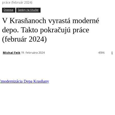
práce (február 2024)
Doprava
Správy na titulke
V Krasňanoch vyrastá moderné
depo. Takto pokračujú práce
(február 2024)
Michal Feik
19. februára 2024
4596
0
Facebook
X
Linkedin
Tumblr