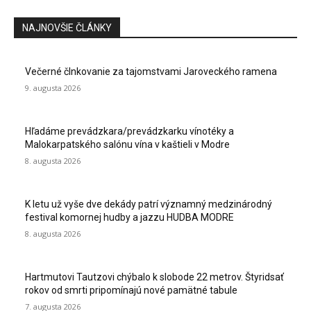
NAJNOVŠIE ČLÁNKY
Večerné člnkovanie za tajomstvami Jaroveckého ramena
9. augusta 2026
Hľadáme prevádzkara/prevádzkarku vínotéky a
Malokarpatského salónu vína v kaštieli v Modre
8. augusta 2026
K letu už vyše dve dekády patrí významný medzinárodný
festival komornej hudby a jazzu HUDBA MODRE
8. augusta 2026
Hartmutovi Tautzovi chýbalo k slobode 22 metrov. Štyridsať
rokov od smrti pripomínajú nové pamätné tabule
7. augusta 2026