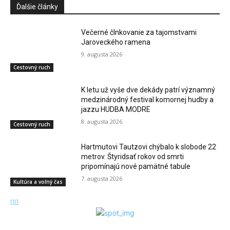
Ďalšie články
Večerné člnkovanie za tajomstvami
Jaroveckého ramena
9. augusta 2026
Cestovný ruch
K letu už vyše dve dekády patrí významný
medzinárodný festival komornej hudby a
jazzu HUDBA MODRE
8. augusta 2026
Cestovný ruch
Hartmutovi Tautzovi chýbalo k slobode 22
metrov. Štyridsať rokov od smrti
pripomínajú nové pamätné tabule
7. augusta 2026
Kultúra a voľný čas