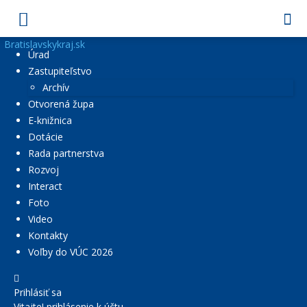
Bratislavskykraj.sk
Úrad
Zastupiteľstvo
Archív
Otvorená župa
E-knižnica
Dotácie
Rada partnerstva
Rozvoj
Interact
Foto
Video
Kontakty
Voľby do VÚC 2026
Prihlásiť sa
Vitajte! prihlásenie k účtu