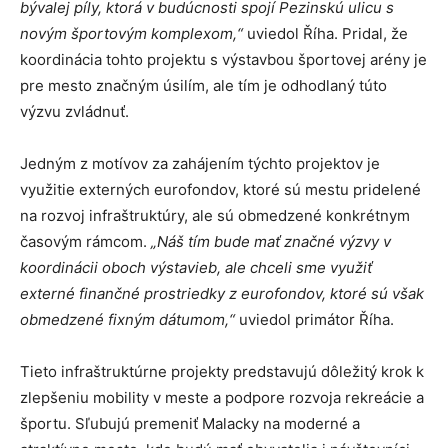
bývalej píly, ktorá v budúcnosti spojí Pezinskú ulicu s
novým športovým komplexom,“
uviedol Říha. Pridal, že
koordinácia tohto projektu s výstavbou športovej arény je
pre mesto značným úsilím, ale tím je odhodlaný túto
výzvu zvládnuť.
Jedným z motívov za zahájením týchto projektov je
využitie externých eurofondov, ktoré sú mestu pridelené
na rozvoj infraštruktúry, ale sú obmedzené konkrétnym
časovým rámcom.
„Náš tím bude mať značné výzvy v
koordinácii oboch výstavieb, ale chceli sme využiť
externé finančné prostriedky z eurofondov, ktoré sú však
obmedzené fixným dátumom,“
uviedol primátor Říha.
Tieto infraštruktúrne projekty predstavujú dôležitý krok k
zlepšeniu mobility v meste a podpore rozvoja rekreácie a
športu. Sľubujú premeniť Malacky na moderné a