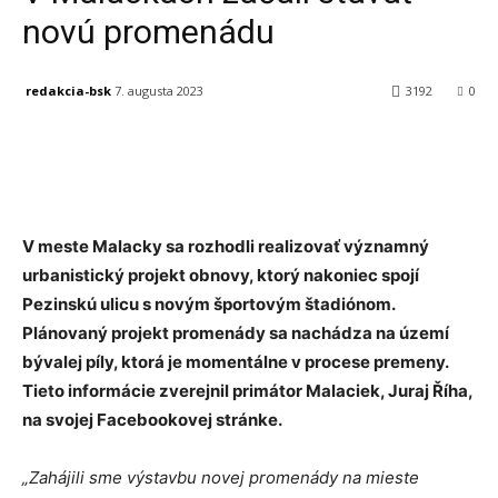
novú promenádu
redakcia-bsk
7. augusta 2023
3192
0
Facebook
X
Linkedin
Tumblr
V meste Malacky sa rozhodli realizovať významný
urbanistický projekt obnovy, ktorý nakoniec spojí
Pezinskú ulicu s novým športovým štadiónom.
Plánovaný projekt promenády sa nachádza na území
bývalej píly, ktorá je momentálne v procese premeny.
Tieto informácie zverejnil primátor Malaciek, Juraj Říha,
na svojej Facebookovej stránke.
„Zahájili sme výstavbu novej promenády na mieste