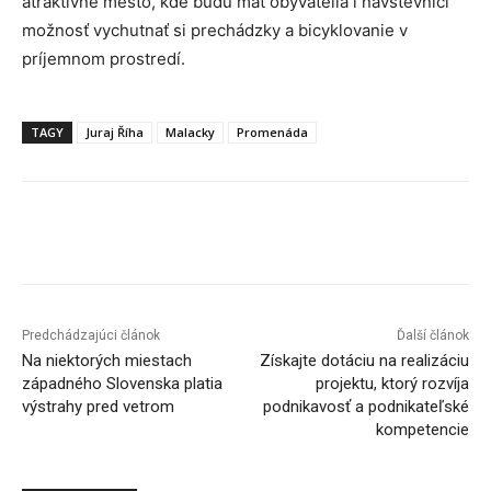
atraktívne mesto, kde budú mať obyvatelia i návštevníci
možnosť vychutnať si prechádzky a bicyklovanie v
príjemnom prostredí.
TAGY
Juraj Říha
Malacky
Promenáda
Facebook
X
Linkedin
Tumblr
Predchádzajúci článok
Ďalší článok
Na niektorých miestach
Získajte dotáciu na realizáciu
západného Slovenska platia
projektu, ktorý rozvíja
výstrahy pred vetrom
podnikavosť a podnikateľské
kompetencie