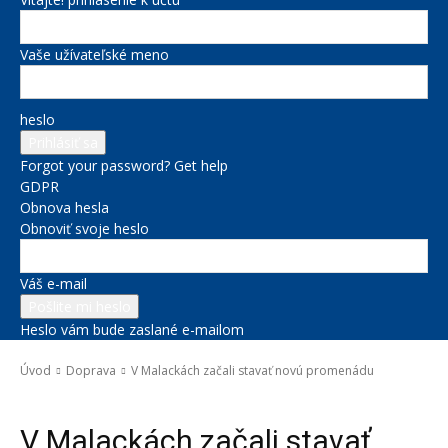
Vaše užívateľské meno
heslo
Forgot your password? Get help
GDPR
Obnova hesla
Obnoviť svoje heslo
Váš e-mail
Heslo vám bude zaslané e-mailom
Úvod
Doprava
V Malackách začali stavať novú promenádu
Doprava
Správy na titulke
V Malackách začali stavať