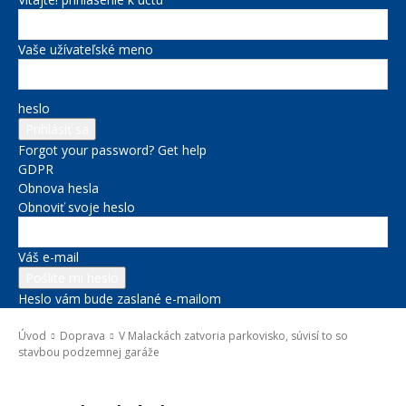
Vaše užívateľské meno
heslo
Forgot your password? Get help
GDPR
Obnova hesla
Obnoviť svoje heslo
Váš e-mail
Heslo vám bude zaslané e-mailom
Úvod
Doprava
V Malackách zatvoria parkovisko, súvisí to so
stavbou podzemnej garáže
Doprava