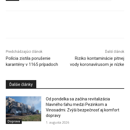
Facebook
X
Linkedin
Tumblr
Predchádzajúci článok
Ďalší článok
Polícia zistila porušenie
Riziko kontaminácie pitnej
karantény v 1165 prípadoch
vody koronavírusom je nízke
Ďalšie články
Od pondelka sa začína revitalizácia
hlavného ťahu medzi Pezinkom a
Vinosadmi. Zvýši bezpečnosť aj komfort
dopravy
Doprava
1. augusta 2026