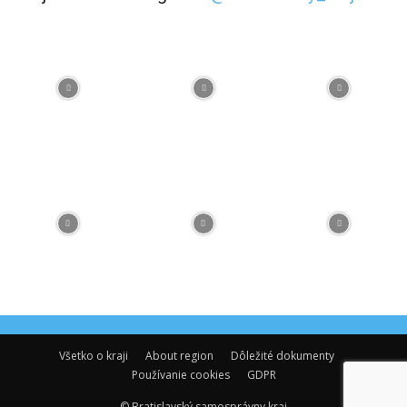
Facebook
Flickr
Instagram
RSS
Spotify
Youtube
Všetko o kraji
About region
Dôležité dokumenty
Používanie cookies
GDPR
© Bratislavský samosprávny kraj