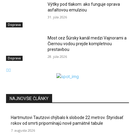
Výtlky pod tlakom: ako funguje oprava
asfaltovou emulziou
31. júla 2026
Doprava
Most cez Šúrsky kanál medzi Vajnorami a
Čiernou vodou prejde kompletnou
prestavbou
28. júla 2026
Doprava
NAJNOVŠIE ČLÁNKY
Hartmutovi Tautzovi chýbalo k slobode 22 metrov. Štyridsať
rokov od smrti pripomínajú nové pamätné tabule
7. augusta 2026