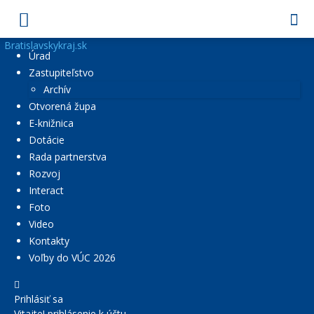
Bratislavskykraj.sk
Úrad
Zastupiteľstvo
Archív
Otvorená župa
E-knižnica
Dotácie
Rada partnerstva
Rozvoj
Interact
Foto
Video
Kontakty
Voľby do VÚC 2026
Prihlásiť sa
Vitajte! prihlásenie k účtu