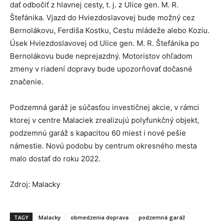
dať odbočiť z hlavnej cesty, t. j. z Ulice gen. M. R.
Štefánika. Vjazd do Hviezdoslavovej bude možný cez
Bernolákovu, Ferdiša Kostku, Cestu mládeže alebo Koziu.
Úsek Hviezdoslavovej od Ulice gen. M. R. Štefánika po
Bernolákovu bude neprejazdný. Motoristov ohľadom
zmeny v riadení dopravy bude upozorňovať dočasné
značenie.
Podzemná garáž je súčasťou investičnej akcie, v rámci
ktorej v centre Malaciek zrealizujú polyfunkčný objekt,
podzemnú garáž s kapacitou 60 miest i nové pešie
námestie. Novú podobu by centrum okresného mesta
malo dostať do roku 2022.
Zdroj: Malacky
TAGY
Malacky
obmedzenia doprava
podzemná garáž