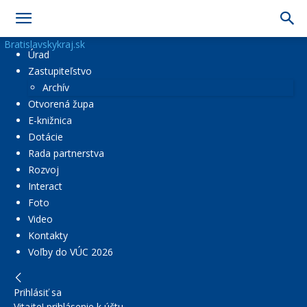
Bratislavskykraj.sk
Úrad
Zastupiteľstvo
Archív
Otvorená župa
E-knižnica
Dotácie
Rada partnerstva
Rozvoj
Interact
Foto
Video
Kontakty
Voľby do VÚC 2026
Prihlásiť sa
Vitajte! prihlásenie k účtu