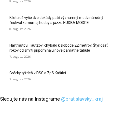
8. augusta 2026
K letu už vyše dve dekády patrí významný medzinárodný
festival komornej hudby a jazzu HUDBA MODRE
8. augusta 2026
Hartmutovi Tautzovi chýbalo k slobode 22 metrov. Štyridsať
rokov od smrti pripomínajú nové pamätné tabule
7. augusta 2026
Grécky týždeň v DSS a ZpS Kaštieľ
7. augusta 2026
Sledujte nás na Instagrame
@bratislavsky_kraj