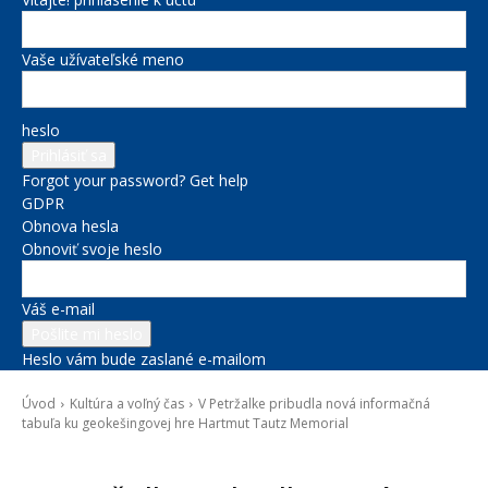
Vaše užívateľské meno
heslo
Forgot your password? Get help
GDPR
Obnova hesla
Obnoviť svoje heslo
Váš e-mail
Heslo vám bude zaslané e-mailom
Úvod
Kultúra a voľný čas
V Petržalke pribudla nová informačná
tabuľa ku geokešingovej hre Hartmut Tautz Memorial
Kultúra a voľný čas
Správy na titulke