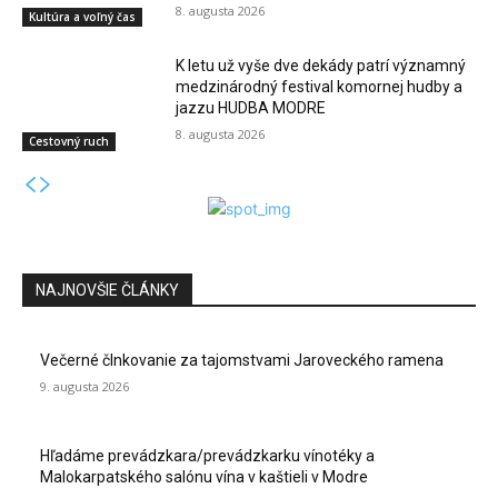
8. augusta 2026
Kultúra a voľný čas
K letu už vyše dve dekády patrí významný
medzinárodný festival komornej hudby a
jazzu HUDBA MODRE
8. augusta 2026
Cestovný ruch
NAJNOVŠIE ČLÁNKY
Večerné člnkovanie za tajomstvami Jaroveckého ramena
9. augusta 2026
Hľadáme prevádzkara/prevádzkarku vínotéky a
Malokarpatského salónu vína v kaštieli v Modre