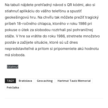
Na tabuli nájdete prehľadný návod s QR kódmi, ako si
stiahnuť aplikáciu do vášho telefónu a spustiť
geokešingovú hru. Na chvíľu tak môžete prežiť tragický
príbeh 18-ročného chlapca, ktorého v roku 1986 pri
pokuse o útek za slobodou roztrhali psi pohraničnej
stáže. V hre sa vrátite do roku 1986, stretnete množstvo
postáv a zažijete situácie, ktoré sú už dnes
nepredstaviteľné a pritom si pripomeniete akú hodnotu
má sloboda.
Stiahnuť
TAGY
Bratislava
Geocaching
Hartmut Tautz Memorial
Petržalka