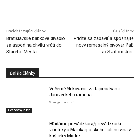
Facebook
X
Linkedin
Tumblr
Predchádzajúci článok
Ďalší článok
Bratislavské bábkové divadlo
Príďte sa zabaviť a spoznajte
sa aspoň na chvíľu vráti do
nový remeselný pivovar PaB
Starého Mesta
vo Svätom Jure
Ďalšie články
Večerné člnkovanie za tajomstvami
Jaroveckého ramena
9. augusta 2026
Cestovný ruch
Hľadáme prevádzkara/prevádzkarku
vínotéky a Malokarpatského salónu vína v
kaštieli v Modre