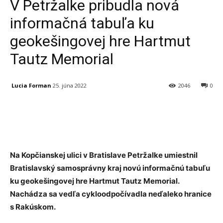
V Petržalke pribudla nová
informačná tabuľa ku
geokešingovej hre Hartmut
Tautz Memorial
Lucia Forman
25. júna 2022
2046
0
Facebook
X
Linkedin
Tumblr
Na Kopčianskej ulici v Bratislave Petržalke umiestnil
Bratislavský samosprávny kraj novú informačnú tabuľu
ku geokešingovej hre Hartmut Tautz Memorial.
Nachádza sa vedľa cykloodpočívadla neďaleko hranice
s Rakúskom.