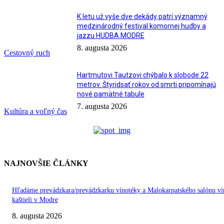
K letu už vyše dve dekády patrí významný
medzinárodný festival komornej hudby a
jazzu HUDBA MODRE
8. augusta 2026
Cestovný ruch
Hartmutovi Tautzovi chýbalo k slobode 22
metrov. Štyridsať rokov od smrti pripomínajú
nové pamätné tabule
7. augusta 2026
Kultúra a voľný čas
NAJNOVŠIE ČLÁNKY
Hľadáme prevádzkara/prevádzkarku vínotéky a Malokarpatského salónu ví
kaštieli v Modre
8. augusta 2026