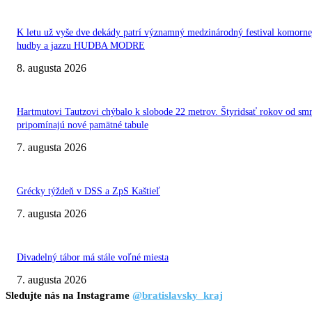
K letu už vyše dve dekády patrí významný medzinárodný festival komorne
hudby a jazzu HUDBA MODRE
8. augusta 2026
Hartmutovi Tautzovi chýbalo k slobode 22 metrov. Štyridsať rokov od smr
pripomínajú nové pamätné tabule
7. augusta 2026
Grécky týždeň v DSS a ZpS Kaštieľ
7. augusta 2026
Divadelný tábor má stále voľné miesta
7. augusta 2026
Sledujte nás na Instagrame
@bratislavsky_kraj