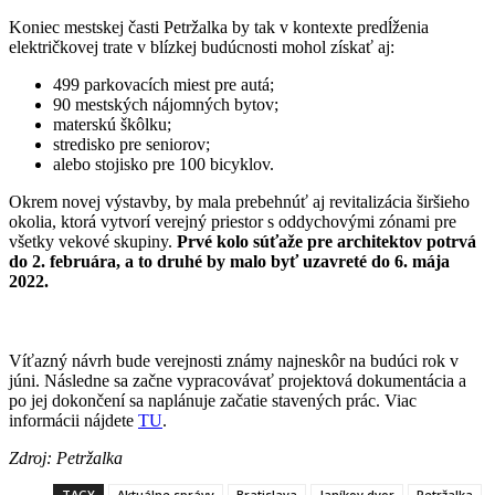
Koniec mestskej časti Petržalka by tak v kontexte predĺženia
električkovej trate v blízkej budúcnosti mohol získať aj:
499 parkovacích miest pre autá;
90 mestských nájomných bytov;
materskú škôlku;
stredisko pre seniorov;
alebo stojisko pre 100 bicyklov.
Okrem novej výstavby, by mala prebehnúť aj revitalizácia širšieho
okolia, ktorá vytvorí verejný priestor s oddychovými zónami pre
všetky vekové skupiny.
Prvé kolo súťaže pre architektov potrvá
do 2. februára, a to druhé by malo byť uzavreté do 6. mája
2022.
Víťazný návrh bude verejnosti známy najneskôr na budúci rok v
júni. Následne sa začne vypracovávať projektová dokumentácia a
po jej dokončení sa naplánuje začatie stavených prác. Viac
informácii nájdete
TU
.
Zdroj: Petržalka
TAGY
Aktuálne správy
Bratislava
Janíkov dvor
Petržalka