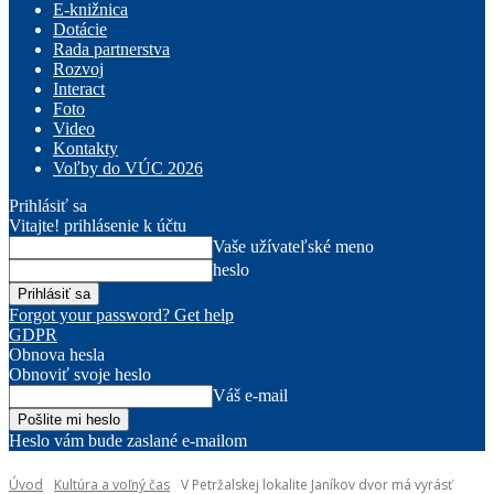
E-knižnica
Dotácie
Rada partnerstva
Rozvoj
Interact
Foto
Video
Kontakty
Voľby do VÚC 2026
Prihlásiť sa
Vitajte! prihlásenie k účtu
Vaše užívateľské meno
heslo
Forgot your password? Get help
GDPR
Obnova hesla
Obnoviť svoje heslo
Váš e-mail
Heslo vám bude zaslané e-mailom
Úvod
Kultúra a voľný čas
V Petržalskej lokalite Janíkov dvor má vyrásť