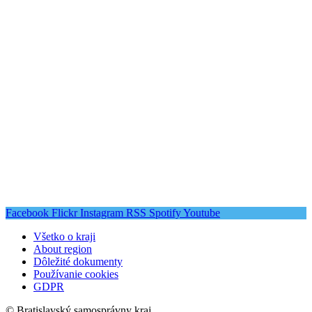
Facebook
Flickr
Instagram
RSS
Spotify
Youtube
Všetko o kraji
About region
Dôležité dokumenty
Používanie cookies
GDPR
© Bratislavský samosprávny kraj