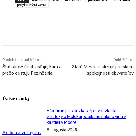
polyfunkčná zóna
Facebook
X
Linkedin
Tumblr
Predchádzajúci článok
Ďalší článok
Štatistický úrad zisťuje, kam a
Staré Mesto realizuje prieskum
prečo cestujú Pezinčania
spokojnosti obyvateľov
Ďalšie články
Hľadáme prevádzkara/prevádzkarku
vínotéky a Malokarpatského salónu vína v
kaštieli v Modre
8. augusta 2026
Kultúra a voľný čas