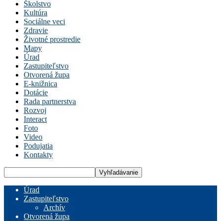
Školstvo
Kultúra
Sociálne veci
Zdravie
Životné prostredie
Mapy
Úrad
Zastupiteľstvo
Otvorená župa
E-knižnica
Dotácie
Rada partnerstva
Rozvoj
Interact
Foto
Video
Podujatia
Kontakty
Úrad
Zastupiteľstvo
Archív
Otvorená župa