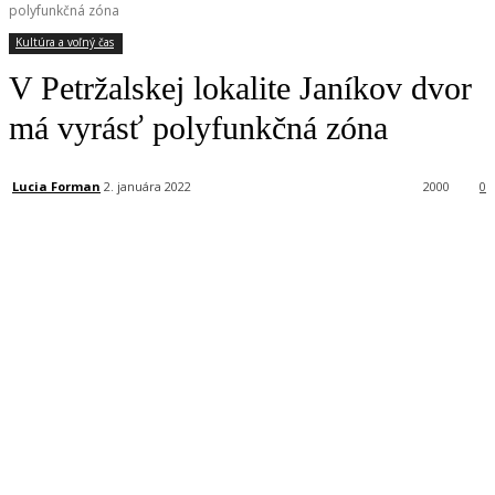
polyfunkčná zóna
Kultúra a voľný čas
V Petržalskej lokalite Janíkov dvor
má vyrásť polyfunkčná zóna
Lucia Forman
2. januára 2022
2000
0
Facebook
X
Linkedin
Tumblr