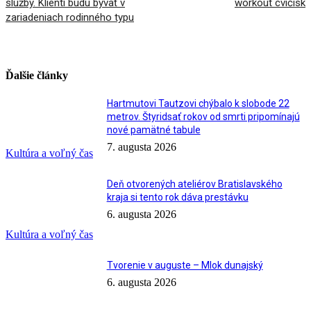
služby. Klienti budú bývať v
workout cvičísk
zariadeniach rodinného typu
Ďalšie články
Hartmutovi Tautzovi chýbalo k slobode 22
metrov. Štyridsať rokov od smrti pripomínajú
nové pamätné tabule
7. augusta 2026
Kultúra a voľný čas
Deň otvorených ateliérov Bratislavského
kraja si tento rok dáva prestávku
6. augusta 2026
Kultúra a voľný čas
Tvorenie v auguste – Mlok dunajský
6. augusta 2026