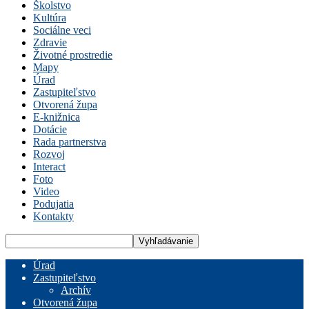
Školstvo
Kultúra
Sociálne veci
Zdravie
Životné prostredie
Mapy
Úrad
Zastupiteľstvo
Otvorená župa
E-knižnica
Dotácie
Rada partnerstva
Rozvoj
Interact
Foto
Video
Podujatia
Kontakty
Úrad
Zastupiteľstvo
Archív
Otvorená župa