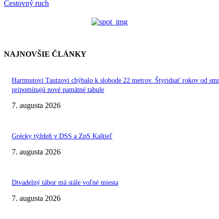
Cestovný ruch
NAJNOVŠIE ČLÁNKY
Hartmutovi Tautzovi chýbalo k slobode 22 metrov. Štyridsať rokov od smr
pripomínajú nové pamätné tabule
7. augusta 2026
Grécky týždeň v DSS a ZpS Kaštieľ
7. augusta 2026
Divadelný tábor má stále voľné miesta
7. augusta 2026