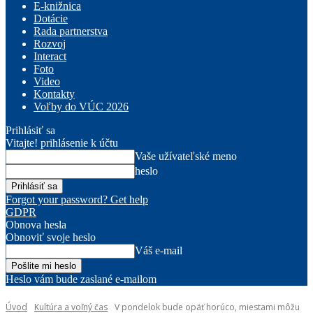
E-knižnica
Dotácie
Rada partnerstva
Rozvoj
Interact
Foto
Video
Kontakty
Voľby do VÚC 2026
Prihlásiť sa
Vitajte! prihlásenie k účtu
Vaše užívateľské meno
heslo
Forgot your password? Get help
GDPR
Obnova hesla
Obnoviť svoje heslo
Váš e-mail
Heslo vám bude zaslané e-mailom
Úvod
Kultúra a voľný čas
V pondelok bude opäť horúco, miestami môžu