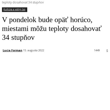
teploty dosahovať 34 stupňov
Kultúra a voľný čas
V pondelok bude opäť horúco,
miestami môžu teploty dosahovať
34 stupňov
Lucia Forman
15. augusta 2022
1449
0
Facebook
X
Linkedin
Tumblr