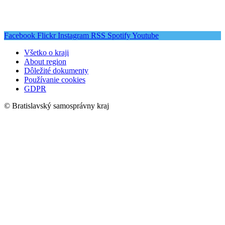
Facebook
Flickr
Instagram
RSS
Spotify
Youtube
Všetko o kraji
About region
Dôležité dokumenty
Používanie cookies
GDPR
© Bratislavský samosprávny kraj