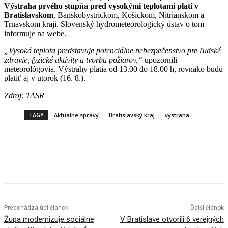
Výstraha prvého stupňa pred vysokými teplotami platí v
Bratislavskom
, Banskobystrickom, Košickom, Nitrianskom a
Trnavskom kraji. Slovenský hydrometeorologický ústav o tom
informuje na webe.
„Vysoká teplota predstavuje potenciálne nebezpečenstvo pre ľudské
zdravie, fyzické aktivity a tvorbu požiarov,“
upozornili
meteorológovia. Výstrahy platia od 13.00 do 18.00 h, rovnako budú
platiť aj v utorok (16. 8.).
Zdroj: TASR
TAGY
Aktuálne správy
Bratislavský kraj
výstraha
Facebook
X
Linkedin
Tumblr
Predchádzajúci článok
Ďalší článok
Župa modernizuje sociálne
V Bratislave otvorili 6 verejných