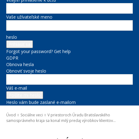
Vaše užívateľské meno
heslo
Forgot your password? Get help
GDPR
Obnova hesla
Obnoviť svoje heslo
Váš e-mail
Heslo vám bude zaslané e-mailom
Úvod
Sociálne veci
V priestoroch Úradu Bratislavského
samosprávneho kraja sa konal milý predaj výrobkov klientov...
Sociálne veci