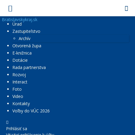
Bratislavskykraj.sk
Úrad
Zastupiteľstvo
Archív
Otvorená župa
E-knižnica
Dotácie
Rada partnerstva
Rozvoj
Interact
Foto
Video
Kontakty
Voľby do VÚC 2026
Prihlásiť sa
Vitajte! prihlásenie k účtu