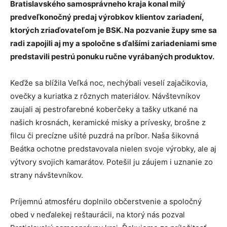
Bratislavského samosprávneho kraja konal milý
predveľkonočný predaj výrobkov klientov zariadení,
ktorých zriaďovateľom je BSK. Na pozvanie župy sme sa
radi zapojili aj my a spoločne s ďalšími zariadeniami sme
predstavili pestrú ponuku ručne vyrábaných produktov.
Keďže sa blížila Veľká noc, nechýbali veselí zajačikovia,
ovečky a kuriatka z rôznych materiálov. Návštevníkov
zaujali aj pestrofarebné koberčeky a tašky utkané na
našich krosnách, keramické misky a prívesky, brošne z
filcu či precízne ušité puzdrá na príbor. Naša šikovná
Beátka ochotne predstavovala nielen svoje výrobky, ale aj
výtvory svojich kamarátov. Potešil ju záujem i uznanie zo
strany návštevníkov.
Príjemnú atmosféru doplnilo občerstvenie a spoločný
obed v neďalekej reštaurácii, na ktorý nás pozval