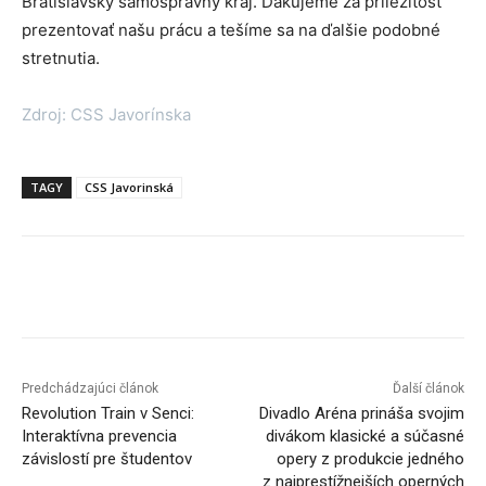
Bratislavský samosprávny kraj. Ďakujeme za príležitosť
prezentovať našu prácu a tešíme sa na ďalšie podobné
stretnutia.
Zdroj: CSS Javorínska
TAGY
CSS Javorinská
Facebook
X
Linkedin
Tumblr
Predchádzajúci článok
Ďalší článok
Revolution Train v Senci:
Divadlo Aréna prináša svojim
Interaktívna prevencia
divákom klasické a súčasné
závislostí pre študentov
opery z produkcie jedného
z najprestížnejších operných