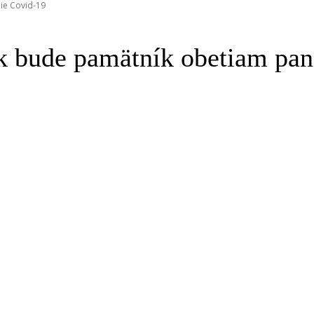
ie Covid-19
ík bude pamätník obetiam pa