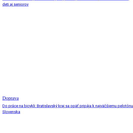
deti aj seniorov
Doprava
Do práce na bicykli: Bratislavský kraj sa opäť pripája k najväčšiemu pelotónu
Slovenska