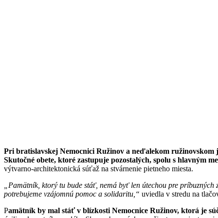
Pri bratislavskej Nemocnici Ružinov a neďalekom ružinovskom 
Skutočné obete, ktoré zastupuje pozostalých, spolu s hlavným 
výtvarno-architektonická súťaž na stvárnenie pietneho miesta.
„Pamätník, ktorý tu bude stáť, nemá byť len útechou pre príbuzných
potrebujeme vzájomnú pomoc a solidaritu,“
uviedla v stredu na tlač
P
amätník by mal stáť v blízkosti Nemocnice Ružinov, ktorá je s