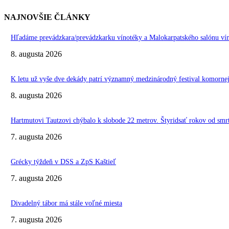
NAJNOVŠIE ČLÁNKY
Hľadáme prevádzkara/prevádzkarku vínotéky a Malokarpatského salónu vín
8. augusta 2026
K letu už vyše dve dekády patrí významný medzinárodný festival komo
8. augusta 2026
Hartmutovi Tautzovi chýbalo k slobode 22 metrov. Štyridsať rokov od smr
7. augusta 2026
Grécky týždeň v DSS a ZpS Kaštieľ
7. augusta 2026
Divadelný tábor má stále voľné miesta
7. augusta 2026