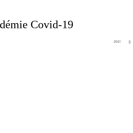
ndémie Covid-19
2061
0