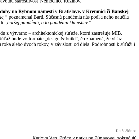
dravotnú starostlivosť Nemocnice Ružinov.
doby na Rybnom námestí v Bratislave, v Kremnici či Banskej
cie,“
poznamenal Bartl. Súčasná pandémia nás podľa neho naučila
li
„horšej pandémii, a to pandémii klamstiev.“
u z výtvarno – architektonickej súťaže, ktorú zastrešuje MIB.
Súťaž bude vo formáte „design & build“, čo znamená, že víťaz
roka alebo dvoch rokov, v závislosti od diela. Podrobnosti k súťaži i
Ďalší článok
Karlova Ves: Práce v parku na Púpavovej pokračujú