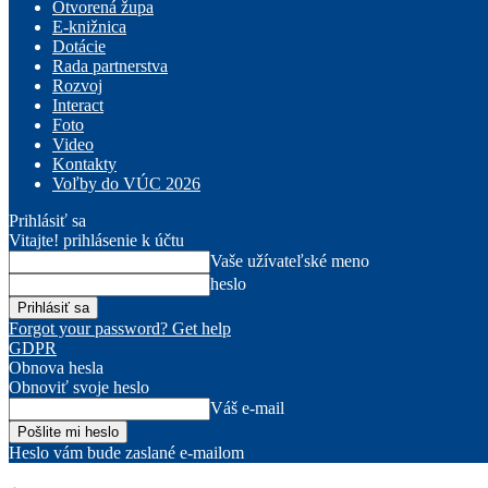
Otvorená župa
E-knižnica
Dotácie
Rada partnerstva
Rozvoj
Interact
Foto
Video
Kontakty
Voľby do VÚC 2026
Prihlásiť sa
Vitajte! prihlásenie k účtu
Vaše užívateľské meno
heslo
Forgot your password? Get help
GDPR
Obnova hesla
Obnoviť svoje heslo
Váš e-mail
Heslo vám bude zaslané e-mailom