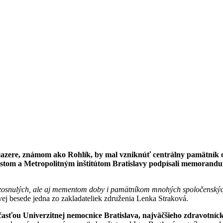
jazere, známom ako Rohlík, by mal vzniknúť centrálny pamätník 
mestom a Metropolitným inštitútom Bratislavy podpísali memorand
 zosnulých, ale aj mementom doby i pamätníkom mnohých spoločenských
ovej besede jedna zo zakladateliek združenia Lenka Straková.
účasťou Univerzitnej nemocnice Bratislava, najväčšieho zdravotníc