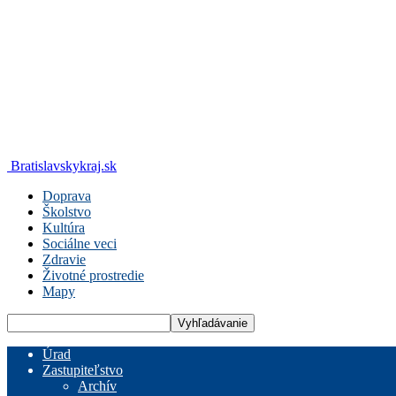
Bratislavskykraj.sk
Doprava
Školstvo
Kultúra
Sociálne veci
Zdravie
Životné prostredie
Mapy
Úrad
Zastupiteľstvo
Archív