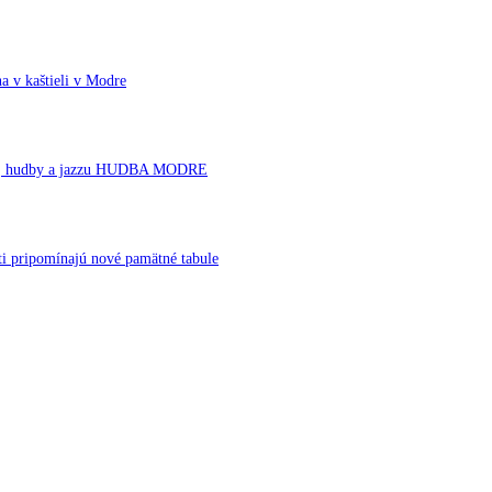
a v kaštieli v Modre
rnej hudby a jazzu HUDBA MODRE
ti pripomínajú nové pamätné tabule