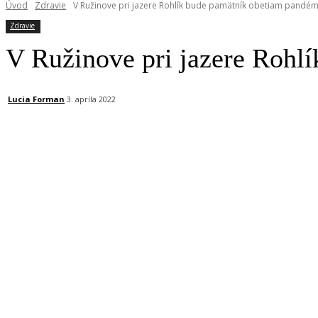
Úvod
Zdravie
V Ružinove pri jazere Rohlík bude pamätník obetiam pandém
Zdravie
V Ružinove pri jazere Rohl
Lucia Forman
3. apríla 2022
Facebook
X
Linkedin
Tumblr