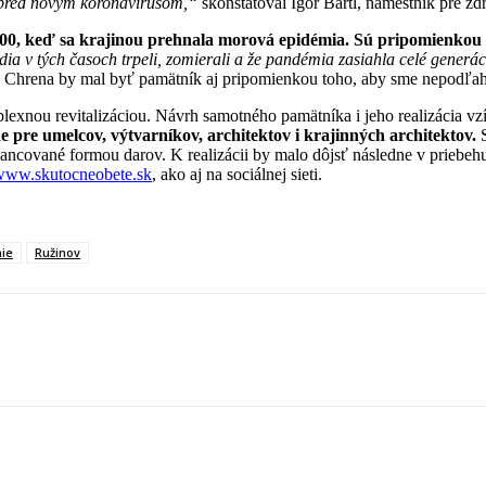
aj pred novým koronavírusom,“
skonštatoval Igor Bartl, námestník pre z
00, keď sa krajinou prehnala morová epidémia. Sú pripomienkou 
ia v tých časoch trpeli, zomierali a že pandémia zasiahla celé generá
na Chrena by mal byť pamätník aj pripomienkou toho, aby sme nepodľah
xnou revitalizáciou. Návrh samotného pamätníka i jeho realizácia vzíd
 pre umelcov, výtvarníkov, architektov i krajinných architektov.
ancované formou darov. K realizácii by malo dôjsť následne v priebehu 
www.skutocneobete.sk
, ako aj na sociálnej sieti.
ie
Ružinov