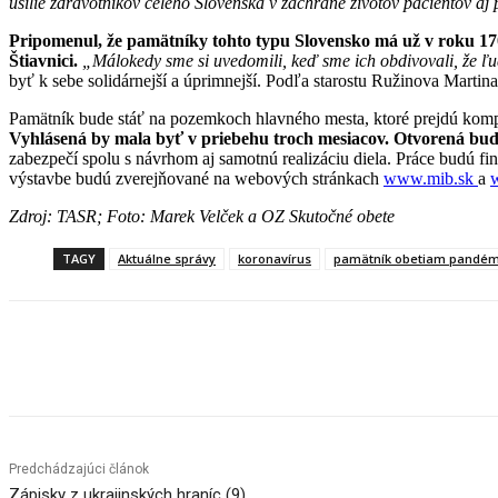
úsilie zdravotníkov celého Slovenska v záchrane životov pacientov 
Pripomenul, že pamätníky tohto typu Slovensko má už v roku 17
Štiavnici.
„Málokedy sme si uvedomili, keď sme ich obdivovali, že ľud
byť k sebe solidárnejší a úprimnejší. Podľa starostu Ružinova Marti
Pamätník bude stáť na pozemkoch hlavného mesta, ktoré prejdú komple
Vyhlásená by mala byť v priebehu troch mesiacov. Otvorená bude
zabezpečí spolu s návrhom aj samotnú realizáciu diela. Práce budú fin
výstavbe budú zverejňované na webových stránkach
www.mib.sk
a
Zdroj: TASR; Foto: Marek Velček a OZ Skutočné obete
TAGY
Aktuálne správy
koronavírus
pamätník obetiam pandém
Facebook
X
Linkedin
Tumblr
Predchádzajúci článok
Zápisky z ukrajinských hraníc (9)