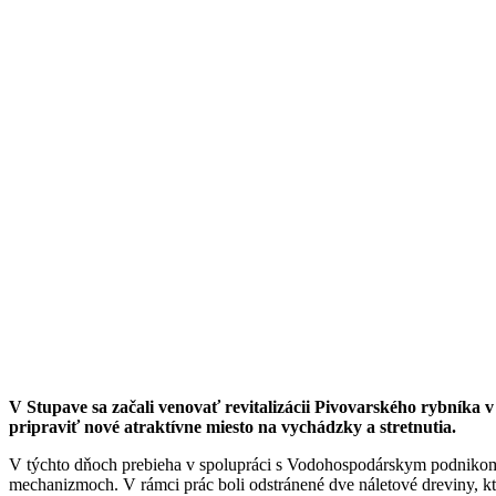
V Stupave sa začali venovať revitalizácii Pivovarského rybníka 
pripraviť nové atraktívne miesto na vychádzky a stretnutia.
V týchto dňoch prebieha v spolupráci s Vodohospodárskym podnikom o
mechanizmoch. V rámci prác boli odstránené dve náletové dreviny, kt