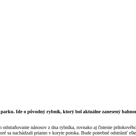
v parku. Ide o pôvodný rybník, ktorý bol aktuálne zanesený bahnom
dstraňovanie nánosov z dna rybníka, rovnako aj čistenie prítokového
oré sa nachádzali priamo v koryte potoka. Bude potrebné odstrániť ešt