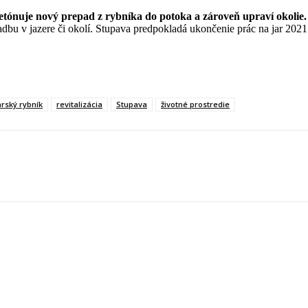
etónuje nový prepad z rybníka do potoka a zároveň upraví okolie
adbu v jazere či okolí. Stupava predpokladá ukončenie prác na jar 2021
rský rybník
revitalizácia
Stupava
životné prostredie