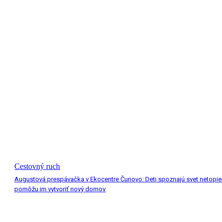
Cestovný ruch
Augustová prespávačka v Ekocentre Čunovo: Deti spoznajú svet netopie
pomôžu im vytvoriť nový domov