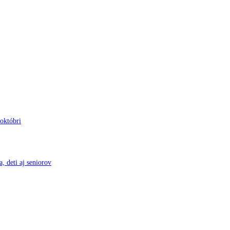
 októbri
, deti aj seniorov