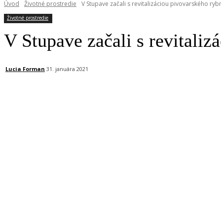
Úvod
Životné prostredie
V Stupave začali s revitalizáciou pivovarského ryb
Životné prostredie
V Stupave začali s revitaliz
Lucia Forman
31. januára 2021
Facebook
X
Linkedin
Tumblr