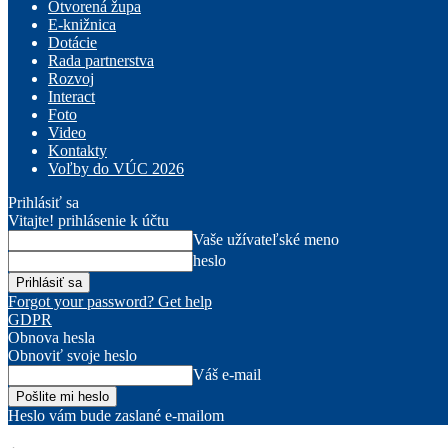
Otvorená župa
E-knižnica
Dotácie
Rada partnerstva
Rozvoj
Interact
Foto
Video
Kontakty
Voľby do VÚC 2026
Prihlásiť sa
Vitajte! prihlásenie k účtu
Vaše užívateľské meno
heslo
Forgot your password? Get help
GDPR
Obnova hesla
Obnoviť svoje heslo
Váš e-mail
Heslo vám bude zaslané e-mailom