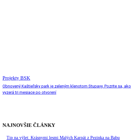
Projekty BSK
Obnovený Kaštieľsky park je zeleným klenotom Stupavy. Pozrite sa, ako
vyzerá tri mesiace po otvorení
NAJNOVŠIE ČLÁNKY
Tip na výlet: Krásnymi lesmi Malých Karpát z Pezinka na Babu