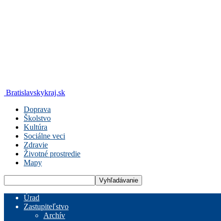
Bratislavskykraj.sk
Doprava
Školstvo
Kultúra
Sociálne veci
Zdravie
Životné prostredie
Mapy
Úrad
Zastupiteľstvo
Archív