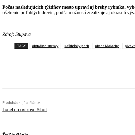
Počas nasledujúcich týždňov mesto upraví aj brehy rybníka, vyb
ošetrenie priľahlých drevín, podľa možností zrealizuje aj okrasnú výs
Zdroj: Stupava
TAGY
Aktuálne správy
kaštieľsky park
okres Malacky
pivova
Facebook
X
Linkedin
Tumblr
Predchádzajúci článok
Tunel na ostrove Sihoť
Ďalšie články