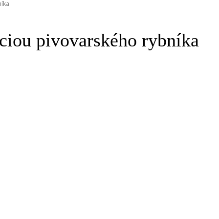
níka
áciou pivovarského rybníka