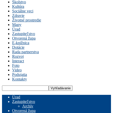
Školstvo
Kultúra
Sociálne veci
Zdravie
Životné prostredie
Mapy
Úrad
Zastupiteľstvo
Otvorená župa
E-knižnica
Dotácie
Rada partnerstva
Rozvoj
Interact
Foto
Video
Podujatia
Kontakty
Úrad
Zastupiteľstvo
Archív
Otvorená župa