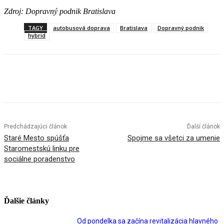
Zdroj: Dopravný podnik Bratislava
TAGY
autobusová doprava
Bratislava
Dopravný podnik
hybrid
Facebook
X
Linkedin
Tumblr
Predchádzajúci článok
Ďalší článok
Staré Mesto spúšťa
Spojme sa všetci za umenie
Staromestskú linku pre
sociálne poradenstvo
Ďalšie články
Od pondelka sa začína revitalizácia hlavného