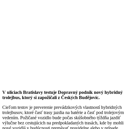
V uliciach Bratislavy testuje Dopravný podnik nový hybridný
trolejbus, ktorý si zapožičali z Českých Budějovíc.
Cieľom testov je preverenie prevádzkových vlastností hybridných
trolejbusov, ktoré časť trasy jazdia na batérie a časť pod trolejovým
vedením. Požičané vozidlo bude počas skúšobného týždňa jazdiť
výlučne bez cestujúcich na predpokladaných trasách, kde by mohli
nové vozidlá v budúcnosti premávať pravidelne alebo v prípade