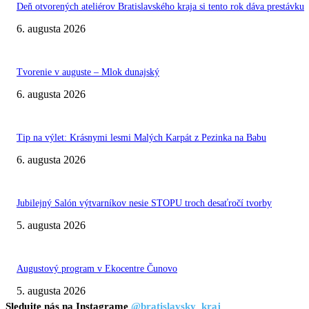
Deň otvorených ateliérov Bratislavského kraja si tento rok dáva prestávku
6. augusta 2026
Tvorenie v auguste – Mlok dunajský
6. augusta 2026
Tip na výlet: Krásnymi lesmi Malých Karpát z Pezinka na Babu
6. augusta 2026
Jubilejný Salón výtvarníkov nesie STOPU troch desaťročí tvorby
5. augusta 2026
Augustový program v Ekocentre Čunovo
5. augusta 2026
Sledujte nás na Instagrame
@bratislavsky_kraj