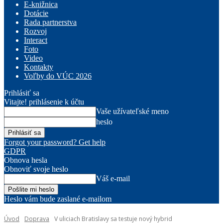
E-knižnica
Dotácie
Rada partnerstva
Rozvoj
Interact
Foto
Video
Kontakty
Voľby do VÚC 2026
Prihlásiť sa
Vitajte! prihlásenie k účtu
Vaše užívateľské meno
heslo
Forgot your password? Get help
GDPR
Obnova hesla
Obnoviť svoje heslo
Váš e-mail
Heslo vám bude zaslané e-mailom
Úvod
Doprava
V uliciach Bratislavy sa testuje nový hybrid