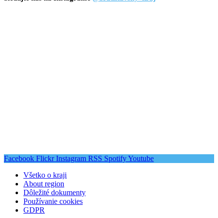
Facebook
Flickr
Instagram
RSS
Spotify
Youtube
Všetko o kraji
About region
Dôležité dokumenty
Používanie cookies
GDPR