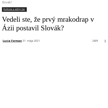
Slovák?
Kultúra a voľný čas
Vedeli ste, že prvý mrakodrap v
Ázii postavil Slovák?
Lucia Forman
31. mája 2021
2609
0
Facebook
X
Linkedin
Tumblr