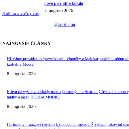
nové pamätné tabule
7. augusta 2026
Kultúra a voľný čas
NAJNOVŠIE ČLÁNKY
Hľadáme prevádzkara/prevádzkarku vínotéky a Malokarpatského salónu ví
kaštieli v Modre
8. augusta 2026
K letu už vyše dve dekády patrí významný medzinárodný festival komorne
hudby a jazzu HUDBA MODRE
8. augusta 2026
Hartmutovi Tautzovi chýbalo k slobode 22 metrov. Štyridsať rokov od smr