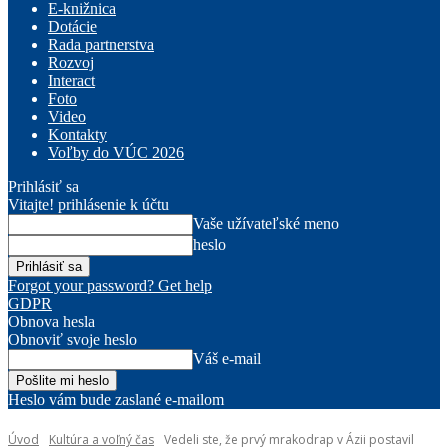
E-knižnica
Dotácie
Rada partnerstva
Rozvoj
Interact
Foto
Video
Kontakty
Voľby do VÚC 2026
Prihlásiť sa
Vitajte! prihlásenie k účtu
Vaše užívateľské meno
heslo
Forgot your password? Get help
GDPR
Obnova hesla
Obnoviť svoje heslo
Váš e-mail
Heslo vám bude zaslané e-mailom
Úvod
Kultúra a voľný čas
Vedeli ste, že prvý mrakodrap v Ázii postavil