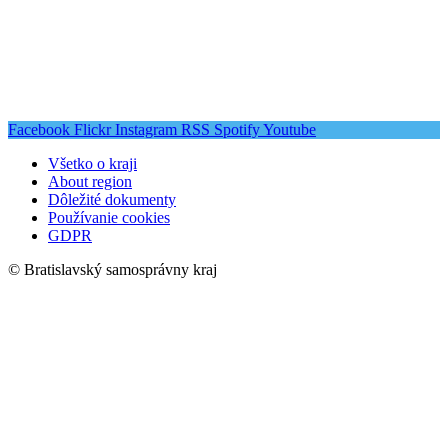
Facebook
Flickr
Instagram
RSS
Spotify
Youtube
Všetko o kraji
About region
Dôležité dokumenty
Používanie cookies
GDPR
© Bratislavský samosprávny kraj