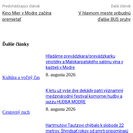
Predchádzajúci článok
Ďalší článok
Kino Mier v Modre začína
V hlavnom meste pribudnú
premietať
ďalšie BUS pruhy
Ďalšie články
Hľadáme prevádzkara/prevádzkarku
vínotéky a Malokarpatského salónu vína v
kaštieli v Modre
8. augusta 2026
Kultúra a voľný čas
K letu už vyše dve dekády patrí významný
medzinárodný festival komornej hudby a
jazzu HUDBA MODRE
8. augusta 2026
Cestovný ruch
Hartmutovi Tautzovi chýbalo k slobode 22
metrov. Štyridsať rokov od smrti pripomínajú