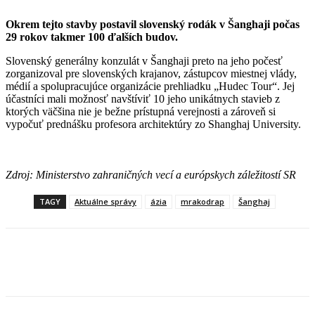
Okrem tejto stavby postavil slovenský rodák v Šanghaji počas
29 rokov takmer 100 ďalších budov.
Slovenský generálny konzulát v Šanghaji preto na jeho počesť
zorganizoval pre slovenských krajanov, zástupcov miestnej vlády,
médií a spolupracujúce organizácie prehliadku „Hudec Tour“. Jej
účastníci mali možnosť navštíviť 10 jeho unikátnych stavieb z
ktorých väčšina nie je bežne prístupná verejnosti a zároveň si
vypočuť prednášku profesora architektúry zo Shanghaj University.
Zdroj: Ministerstvo zahraničných vecí a európskych záležitostí SR
TAGY
Aktuálne správy
ázia
mrakodrap
Šanghaj
Facebook
X
Linkedin
Tumblr