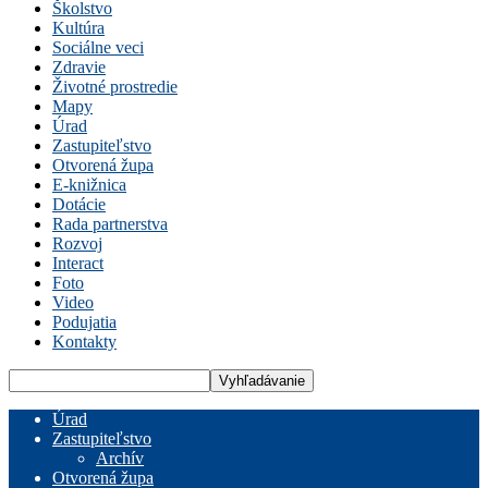
Školstvo
Kultúra
Sociálne veci
Zdravie
Životné prostredie
Mapy
Úrad
Zastupiteľstvo
Otvorená župa
E-knižnica
Dotácie
Rada partnerstva
Rozvoj
Interact
Foto
Video
Podujatia
Kontakty
Úrad
Zastupiteľstvo
Archív
Otvorená župa