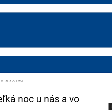
 u nás a vo svete
eľká noc u nás a vo