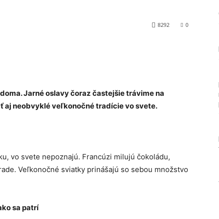
8292
0
Tumblr
 doma. Jarné oslavy čoraz častejšie trávime na
aj neobvyklé veľkonočné tradície vo svete.
u, vo svete nepoznajú. Francúzi milujú čokoládu,
hrade. Veľkonočné sviatky prinášajú so sebou množstvo
ko sa patrí