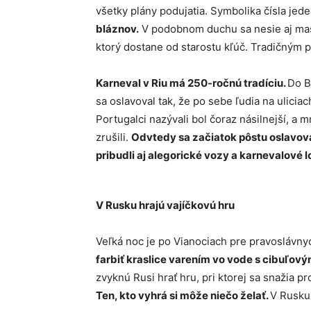
všetky plány podujatia. Symbolika čísla jed
bláznov.
V podobnom duchu sa nesie aj mašk
ktorý dostane od starostu kľúč. Tradičným p
Karneval v Riu má 250-ročnú tradíciu.
Do B
sa oslavoval tak, že po sebe ľudia na ulicia
Portugalci nazývali bol čoraz násilnejší, a 
zrušili.
Odvtedy sa začiatok pôstu oslavova
pribudli aj alegorické vozy a karnevalové l
V Rusku hrajú vajíčkovú hru
Veľká noc je po Vianociach pre pravoslávn
farbiť kraslice varením vo vode s cibuľov
zvyknú Rusi hrať hru, pri ktorej sa snažia pro
Ten, kto vyhrá si môže niečo želať.
V Rusku 