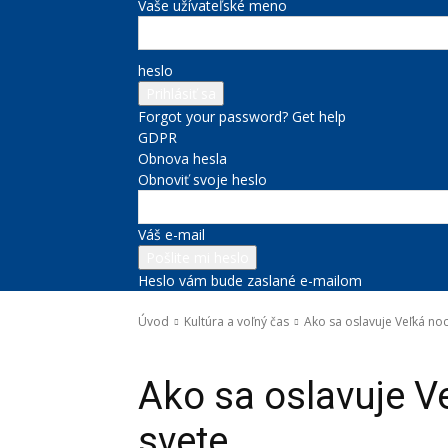
Vaše užívateľské meno
heslo
Forgot your password? Get help
GDPR
Obnova hesla
Obnoviť svoje heslo
Váš e-mail
Heslo vám bude zaslané e-mailom
Úvod
Kultúra a voľný čas
Ako sa oslavuje Veľká noc
Kultúra a voľný čas
Správy na titulke
Ako sa oslavuje V
svete