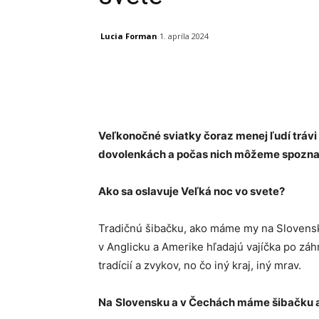
Lucia Forman
1. apríla 2024
Facebook
X
Linkedin
Veľkonočné sviatky čoraz menej ľudí trávi
dovolenkách a počas nich môžeme spoznať 
Ako sa oslavuje Veľká noc vo svete?
Tradičnú šibačku, ako máme my na Slovensk
v Anglicku a Amerike hľadajú vajíčka po zá
tradícií a zvykov, no čo iný kraj, iný mrav.
Na
Slovensku a v Čechách máme šibačku a