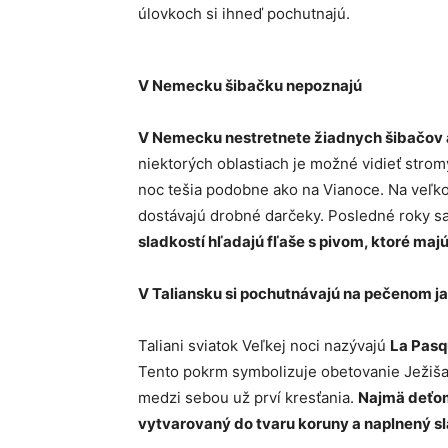
úlovkoch si ihneď pochutnajú.
V Nemecku šibačku nepoznajú
V Nemecku nestretnete žiadnych šibačov 
niektorých oblastiach je možné vidieť stro
noc tešia podobne ako na Vianoce. Na veľko
dostávajú drobné darčeky. Posledné roky sa 
sladkostí hľadajú fľaše s pivom, ktoré maj
V Taliansku si pochutnávajú na pečenom j
Taliani sviatok Veľkej noci nazývajú
La Pasq
Tento pokrm symbolizuje obetovanie Ježiša na
medzi sebou už prví kresťania.
Najmä deťom
vytvarovaný do tvaru koruny a naplnený s