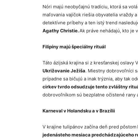
Nóri majú neobyčajnú tradíciu, ktorá sa vol
maľovania vajíčok riešia obyvatelia vraždy a
detektívne príbehy a ten istý trend nasledu
Agathy Christie.
Ak práve nehádajú, kto je 
Filipíny majú špeciálny rituál
Táto ázijská krajina si z kresťanskej oslavy 
Ukrižovanie Ježiša
. Miestny dobrovoľníci s
prípadne sa bičujú a inak trýznia, aby tak od
cirkev tvrdo odsudzuje tento zvláštny rituá
dobrovoľníkom sú bezplatne očistené rany a
Karneval v Holandsku a v Brazílii
V krajine tulipánov začína deň pred pôstom
jedenásteho mesiaca predchádzajúceho r