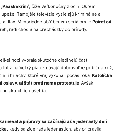
á
„Paaskekrim“,
čiže Veľkonočný zločin. Okrem
 lúpeže. Tamojšie televízie vysielajú kriminálne a
je aj tlač. Mimoriadne obľúbeným seriálom je
Poirot od
vrah, radi chodia na prechádzky do prírody.
Veľkej noci vybrala skutočne ojedinelú časť,
a totiž na Veľký piatok dávajú dobrovoľne pribiť na kríž,
činili hriechy, ktoré vraj vykonali počas roka.
Katolícka
l oslavy, aj štát proti nemu protestuje.
Avšak
 po aktoch ich ošetria.
karneval a prípravy sa začínajú už v jedenásty deň
oka,
kedy sa zíde rada jedenástich, aby pripravila