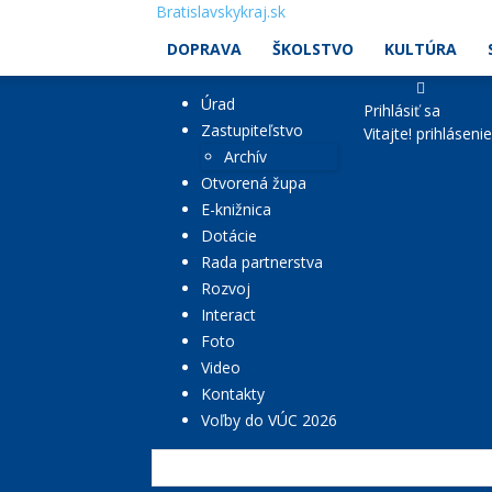
Bratislavskykraj.sk
DOPRAVA
ŠKOLSTVO
KULTÚRA
Úrad
Prihlásiť sa
Zastupiteľstvo
Vitajte! prihláseni
Archív
Otvorená župa
E-knižnica
Dotácie
Rada partnerstva
Rozvoj
Interact
Foto
Video
Kontakty
Voľby do VÚC 2026