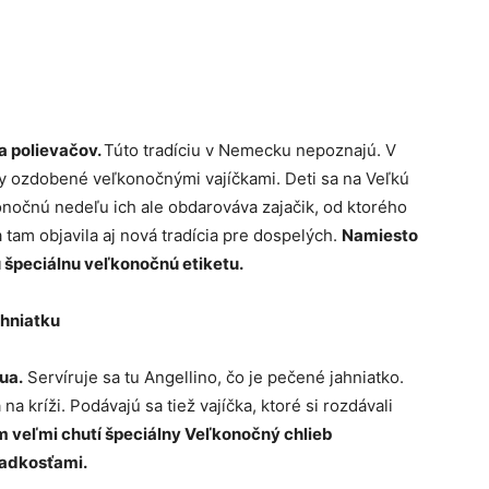
a polievačov.
Túto tradíciu v Nemecku nepoznajú. V
my ozdobené veľkonočnými vajíčkami. Deti sa na Veľkú
nočnú nedeľu ich ale obdarováva zajačik, od ktorého
tam objavila aj nová tradícia pre dospelých.
Namiesto
ú špeciálnu veľkonočnú etiketu.
ahniatku
ua.
Servíruje sa tu Angellino, čo je pečené jahniatko.
 kríži. Podávajú sa tiež vajíčka, ktoré si rozdávali
 veľmi chutí špeciálny Veľkonočný chlieb
ladkosťami.