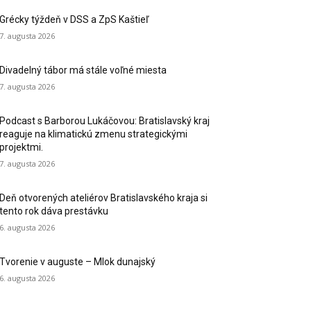
Grécky týždeň v DSS a ZpS Kaštieľ
7. augusta 2026
Divadelný tábor má stále voľné miesta
7. augusta 2026
Podcast s Barborou Lukáčovou: Bratislavský kraj
reaguje na klimatickú zmenu strategickými
projektmi.
7. augusta 2026
Deň otvorených ateliérov Bratislavského kraja si
tento rok dáva prestávku
6. augusta 2026
Tvorenie v auguste – Mlok dunajský
6. augusta 2026