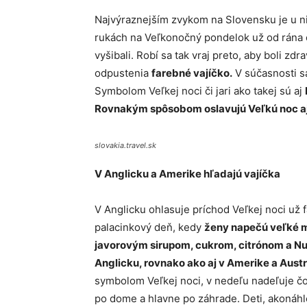
Najvýraznejším zvykom na Slovensku je u n
rukách na Veľkonočný pondelok už od rána o
vyšibali. Robí sa tak vraj preto, aby boli z
odpustenia
farebné vajíčko.
V súčasnosti sa
Symbolom Veľkej noci či jari ako takej sú aj
Rovnakým spôsobom oslavujú Veľkú noc aj
slovakia.travel.sk
V Anglicku a Amerike hľadajú vajíčka
V Anglicku ohlasuje príchod Veľkej noci už 
palacinkový deň, kedy
ženy napečú veľké mn
javorovým sirupom, cukrom, citrónom a Nu
Anglicku, rovnako ako aj v Amerike a Austrá
symbolom Veľkej noci, v nedeľu nadeľuje čo
po dome a hlavne po záhrade. Deti, akonáhle