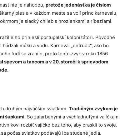
enásť nie je náhodou,
pretože jedenástka je číslom
arný ples a v každom meste sa volí princ karnevalu,
okrmom je sladký chlieb s hrozienkami a ríbezľami.
razílie ho priniesli portugalskí kolonizátori. Pôvodne
ch hádzali múku a vodu. Karneval „entrudo“, ako ho
mnoho ľudí sa zranilo, preto tento zvyk v roku 1856
l spevom a tancom a v 20. storočí k sprievodom
ode.
ych druhým najväčším sviatkom.
Tradičným zvykom je
ými šupkami.
So zafarbenými a vychladnutými vajíčkami
tivníkovi rozbiť vajíčko bez toho, aby praskli to svoje.
sa počas sviatkov podávajú iba studené jedlá.