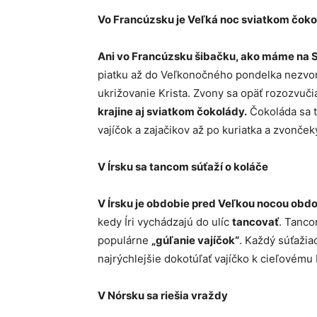
Vo Francúzsku je Veľká noc sviatkom čok
Ani vo Francúzsku šibačku, ako máme na 
piatku až do Veľkonočného pondelka nezvo
ukrižovanie Krista. Zvony sa opäť rozozvuči
krajine aj sviatkom čokolády.
Čokoláda sa t
vajíčok a zajačikov až po kuriatka a zvonček
V Írsku sa tancom súťaží o koláče
V Írsku je obdobie pred Veľkou nocou obdo
kedy Íri vychádzajú do ulíc
tancovať
. Tanco
populárne
„gúľanie vajíčok“
. Každý súťažia
najrýchlejšie dokotúľať vajíčko k cieľovému
V Nórsku sa riešia vraždy