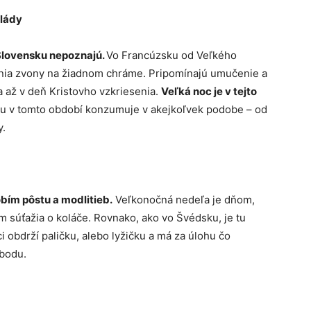
olády
Slovensku nepoznajú.
Vo Francúzsku od Veľkého
nia zvony na žiadnom chráme. Pripomínajú umučenie a
a až v deň Kristovho vzkriesenia.
Veľká noc je v tejto
u v tomto období konzumuje v akejkoľvek podobe – od
y.
bím pôstu a modlitieb.
Veľkonočná nedeľa je dňom,
m súťažia o koláče. Rovnako, ako vo Švédsku, je tu
ci obdrží paličku, alebo lyžičku a má za úlohu čo
 bodu.