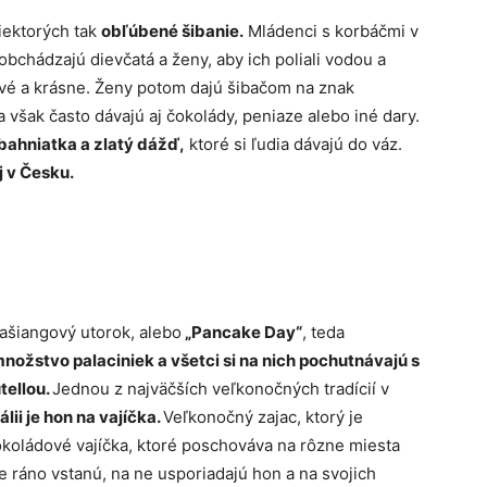
iektorých tak
obľúbené šibanie.
Mládenci s korbáčmi v
bchádzajú dievčatá a ženy, aby ich poliali vodou a
dravé a krásne. Ženy potom dajú šibačom na znak
 však často dávajú aj čokolády, peniaze alebo iné dary.
bahniatka a zlatý dážď,
ktoré si ľudia dávajú do váz.
 v Česku.
fašiangový utorok, alebo
„Pancake Day“
, teda
ožstvo palaciniek a všetci si na nich pochutnávajú s
tellou.
Jednou z najväčších veľkonočných tradícií v
lii je hon na vajíčka.
Veľkonočný zajac, ktorý je
koládové vajíčka, ktoré poschováva na rôzne miesta
 ráno vstanú, na ne usporiadajú hon a na svojich