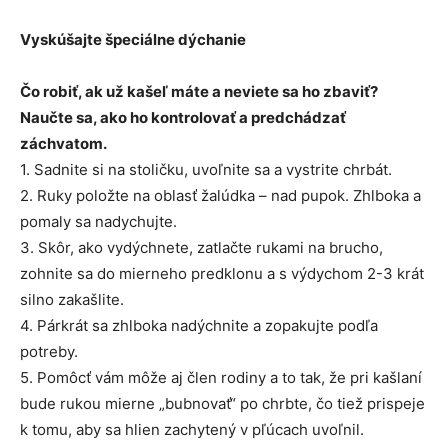
Vyskúšajte špeciálne dýchanie
Čo robiť, ak už kašeľ máte a neviete sa ho zbaviť?
Naučte sa, ako ho kontrolovať a predchádzať
záchvatom.
1. Sadnite si na stoličku, uvoľnite sa a vystrite chrbát.
2. Ruky položte na oblasť žalúdka – nad pupok. Zhlboka a
pomaly sa nadychujte.
3. Skôr, ako vydýchnete, zatlačte rukami na brucho,
zohnite sa do mierneho predklonu a s výdychom 2-3 krát
silno zakašlite.
4. Párkrát sa zhlboka nadýchnite a zopakujte podľa
potreby.
5. Pomôcť vám môže aj člen rodiny a to tak, že pri kašlaní
bude rukou mierne „bubnovať“ po chrbte, čo tiež prispeje
k tomu, aby sa hlien zachytený v pľúcach uvoľnil.