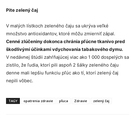
Pite zelený čaj
V malých lístkoch zeleného čaju sa ukrýva veľké
množstvo antioxidantov, ktoré môžu zmierniť zápal.
Cenné zlúčeniny dokonca chránia pľúcne tkanivo pred
škodlivými účinkami vdychovania tabakového dymu.
V nedávnej štúdii zahŕňajúcej viac ako 1 000 dospelých sa
zistilo, že ľudia, ktorí pili aspoň 2 šálky zeleného čaju
denne mali lepšiu funkciu pľúc ako tí, ktorí zelený čaj
nepili vôbec.
TAGY
opatrenia zdravie
pľuca
Zdravie
zelený čaj
Facebook
X
Linkedin
Tumblr