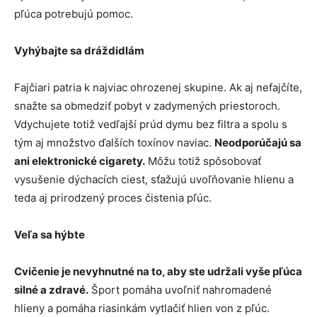
pľúca potrebujú pomoc.
Vyhýbajte sa dráždidlám
Fajčiari patria k najviac ohrozenej skupine. Ak aj nefajčíte,
snažte sa obmedziť pobyt v zadymených priestoroch.
Vdychujete totiž vedľajší prúd dymu bez filtra a spolu s
tým aj množstvo ďalších toxínov naviac.
Neodporúčajú sa
ani elektronické cigarety.
Môžu totiž spôsobovať
vysušenie dýchacích ciest, sťažujú uvoľňovanie hlienu a
teda aj prirodzený proces čistenia pľúc.
Veľa sa hýbte
Cvičenie je nevyhnutné na to, aby ste udržali vyše pľúca
silné a zdravé.
Šport pomáha uvoľniť nahromadené
hlieny a pomáha riasinkám vytlačiť hlien von z pľúc.