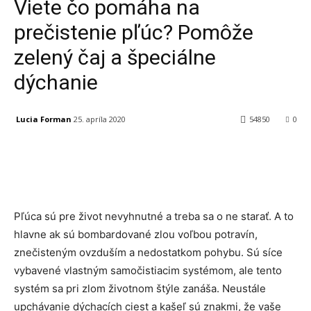
Viete čo pomáha na
prečistenie pľúc? Pomôže
zelený čaj a špeciálne
dýchanie
Lucia Forman
25. apríla 2020
54850
0
Facebook
X
Linkedin
Tumblr
Pľúca sú pre život nevyhnutné a treba sa o ne starať. A to
hlavne ak sú bombardované zlou voľbou potravín,
znečisteným ovzduším a nedostatkom pohybu. Sú síce
vybavené vlastným samočistiacim systémom, ale tento
systém sa pri zlom životnom štýle zanáša. Neustále
upchávanie dýchacích ciest a kašeľ sú znakmi, že vaše