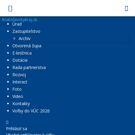
Bratislavskykraj.sk
Úrad
Zastupiteľstvo
Archív
Otvorená župa
E-knižnica
Dotácie
Rada partnerstva
Rozvoj
Interact
Foto
Video
Kontakty
Voľby do VÚC 2026
Prihlásiť sa
Vitajte! prihlásenie k účtu