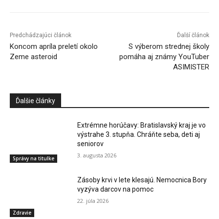
Predchádzajúci článok
Ďalší článok
Koncom apríla preletí okolo
S výberom strednej školy
Zeme asteroid
pomáha aj známy YouTuber
ASIMISTER
Ďalšie články
Extrémne horúčavy: Bratislavský kraj je vo
výstrahe 3. stupňa. Chráňte seba, deti aj
seniorov
3. augusta 2026
Správy na titulke
Zásoby krvi v lete klesajú. Nemocnica Bory
vyzýva darcov na pomoc
22. júla 2026
Zdravie