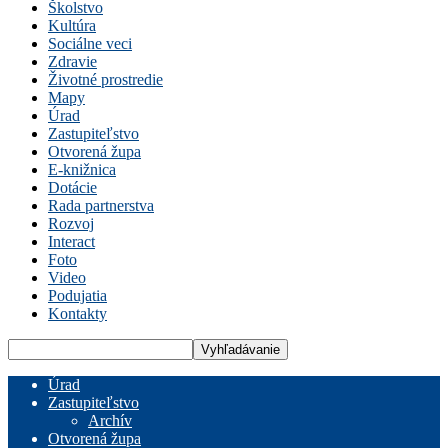
Školstvo
Kultúra
Sociálne veci
Zdravie
Životné prostredie
Mapy
Úrad
Zastupiteľstvo
Otvorená župa
E-knižnica
Dotácie
Rada partnerstva
Rozvoj
Interact
Foto
Video
Podujatia
Kontakty
Úrad
Zastupiteľstvo
Archív
Otvorená župa