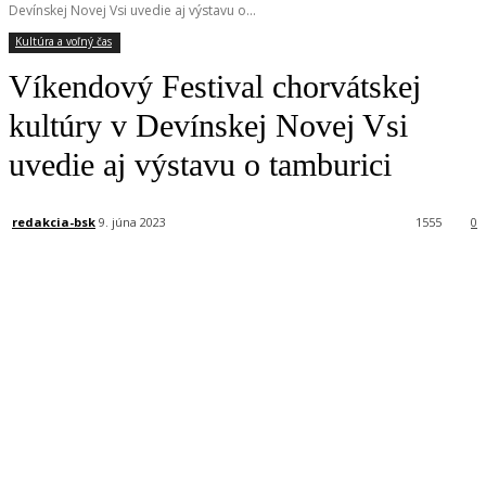
Devínskej Novej Vsi uvedie aj výstavu o...
Kultúra a voľný čas
Víkendový Festival chorvátskej
kultúry v Devínskej Novej Vsi
uvedie aj výstavu o tamburici
redakcia-bsk
9. júna 2023
1555
0
Facebook
X
Linkedin
Tumblr