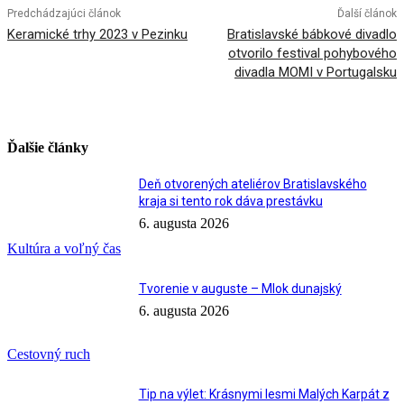
Predchádzajúci článok
Ďalší článok
Keramické trhy 2023 v Pezinku
Bratislavské bábkové divadlo
otvorilo festival pohybového
divadla MOMI v Portugalsku
Ďalšie články
Deň otvorených ateliérov Bratislavského
kraja si tento rok dáva prestávku
6. augusta 2026
Kultúra a voľný čas
Tvorenie v auguste – Mlok dunajský
6. augusta 2026
Cestovný ruch
Tip na výlet: Krásnymi lesmi Malých Karpát z