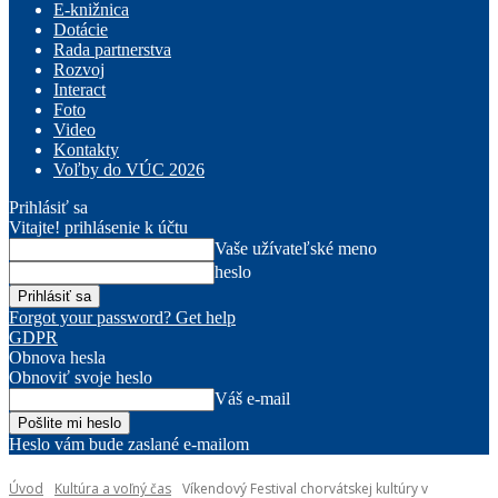
E-knižnica
Dotácie
Rada partnerstva
Rozvoj
Interact
Foto
Video
Kontakty
Voľby do VÚC 2026
Prihlásiť sa
Vitajte! prihlásenie k účtu
Vaše užívateľské meno
heslo
Forgot your password? Get help
GDPR
Obnova hesla
Obnoviť svoje heslo
Váš e-mail
Heslo vám bude zaslané e-mailom
Úvod
Kultúra a voľný čas
Víkendový Festival chorvátskej kultúry v