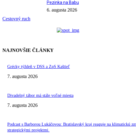
Pezinka na Babu
6. augusta 2026
Cestovný ruch
NAJNOVŠIE ČLÁNKY
Grécky týždeň v DSS a ZpS Kaštieľ
7. augusta 2026
Divadelný tábor má stále voľné miesta
7. augusta 2026
Podcast s Barborou Lukáčovou: Bratislavský kraj reaguje na klimatickú z
strategickými projektmi.