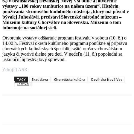
6.) v bratislavskej Devínskej Novej Vsi bude aj otvorenie
výstavy „100 rokov tamburice na našom území“. Históriu
používania strunového hudobného nástroja, ktorý má pôvod v
bývalej Juhoslávii, predstaví Slovenské národné múzeum –
Múzeum kultúry Chorvátov na Slovensku. Múzeum o tom
informuje na sociálnej sieti.
Otvorenie výstavy odštartuje program festivalu v sobotu (10. 6.) o
14.00 h. Festival okrem kultúrneho programu ponúkne aj prípravu
chorvátskych kulinárskych špecialít, svätú omšu v chorvátskom
jazyku či tvorivé dielne pre deti. V nedeľu (11. 6.) popoludní sa
uskutoční aj festivalový sprievod.
Zdroj: TASR
TAGY
Bratislava
Chorvátska kultúra
Devínska Nová Ves
Festival
Facebook
X
Linkedin
Tumblr