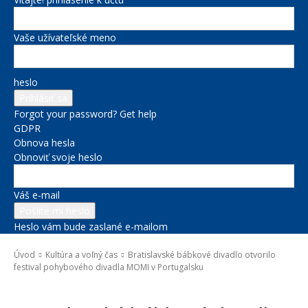
Vaše užívateľské meno
heslo
Forgot your password? Get help
GDPR
Obnova hesla
Obnoviť svoje heslo
Váš e-mail
Heslo vám bude zaslané e-mailom
Úvod
Kultúra a voľný čas
Bratislavské bábkové divadlo otvorilo
festival pohybového divadla MOMI v Portugalsku
Kultúra a voľný čas
Novinky zo župy