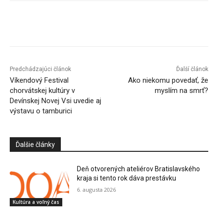
Facebook
X
Linkedin
Tumblr
Predchádzajúci článok
Ďalší článok
Víkendový Festival
Ako niekomu povedať, že
chorvátskej kultúry v
myslím na smrť?
Devínskej Novej Vsi uvedie aj
výstavu o tamburici
Ďalšie články
Deň otvorených ateliérov Bratislavského
kraja si tento rok dáva prestávku
6. augusta 2026
Kultúra a voľný čas