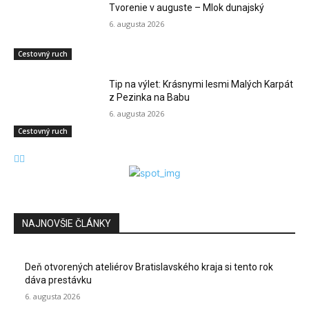
Tvorenie v auguste – Mlok dunajský
6. augusta 2026
Cestovný ruch
Tip na výlet: Krásnymi lesmi Malých Karpát
z Pezinka na Babu
6. augusta 2026
Cestovný ruch
NAJNOVŠIE ČLÁNKY
Deň otvorených ateliérov Bratislavského kraja si tento rok
dáva prestávku
6. augusta 2026