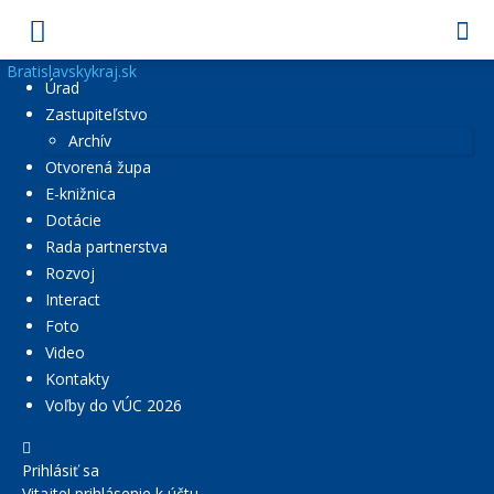
Bratislavskykraj.sk
Úrad
Zastupiteľstvo
Archív
Otvorená župa
E-knižnica
Dotácie
Rada partnerstva
Rozvoj
Interact
Foto
Video
Kontakty
Voľby do VÚC 2026
Prihlásiť sa
Vitajte! prihlásenie k účtu