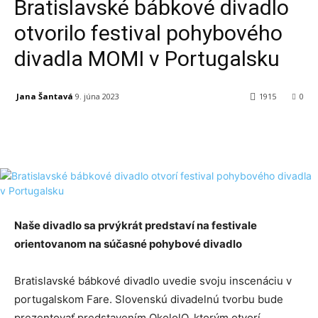
Bratislavské bábkové divadlo
otvorilo festival pohybového
divadla MOMI v Portugalsku
Jana Šantavá
9. júna 2023
1915
0
Facebook
X
Linkedin
Tumblr
Naše divadlo sa prvýkrát predstaví na festivale
orientovanom na súčasné pohybové divadlo
Bratislavské bábkové divadlo uvedie svoju inscenáciu v
portugalskom Fare. Slovenskú divadelnú tvorbu bude
prezentovať predstavením OkololO, ktorým otvorí