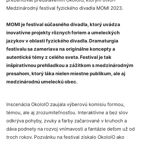
Medzinárodný festival fyzického divadla MOMI 2023.
MOMI je festival súčasného divadla, ktorý uvádza
inovatívne projekty rôznych foriem a umeleckých
jazykov v oblasti fyzického divadla. Dramaturgia
festivalu sa zameriava na originálne koncepty a
autentické témy z celého sveta. Festival je tak
inšpiratívnou prehliadkou a zážitkom s medzinárodným
presahom, ktorý láka nielen miestne publikum, ale aj
medzinárodnú umeleckú obec.
Inscenácia OkololO zaujala výberovú komisiu formou,
témou, ale aj zrozumiteľnosťou. Interaktívne a bez slov
odkrýva pohyby, zvuky a farby začarované v kruhoch a
dáva podnety na rozvoj vnímavosti a fantázie deťom už od
troch rokov. Pozvánku na festival získalo OkololO ako