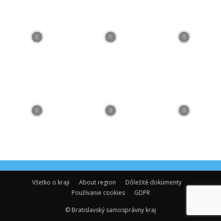
Facebook
Flickr
Instagram
RSS
Spotify
Youtube
Všetko o kraji
About region
Dôležité dokumenty
Používanie cookies
GDPR
© Bratislavský samosprávny kraj