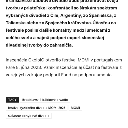
Bratislavské bábkové divadlo bude prezentovať svoju
tvorbu v priateľskej konfrontácii so širokým spektrom
vybraných divadiel z Čile, Argentíny, zo Španielska, z
Talianska alebo zo Spojeného kráľovstva. Účasťou na
festivale posilní ďalšie kontakty medzi umelcami z
celého sveta a najmä podporí export slovenskej
divadelnej tvorby do zahraničia.
Inscenácia OkololO otvorilo festival MOMI v portugalskom
Fare 8. júna 2023. Vznik inscenácie aj účasť na festivale z
verejných zdrojov podporil Fond na podporu umenia.
TAGY
Bratislavské bábkové divadlo
festival fyzického divadla MOMI 2023
MOMI
súčasné pohybové divadlo