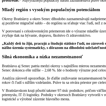
prostredie.“
Najvýraznejší populačný nárast zaznamenáva práve okre
Mladý región s vysokým populačným potenciálom
Okresy Bratislavy a okres Senec dlhodobo zaznamenávajú nadpriemer
aj pozitívne migračné saldo – do regiónu sa sťahuje viac ľudí, než z 
V porovnaní s celoslovenským priemerom ide o výrazne mladšie úze
zvyšuje tlak na bývanie, dopravu, školstvo či zdravotníctvo.
„Každý deň tu žijú, pracujú a študujú státisíce ľudí, no zároveň
nášho územia systematicky, s dôrazom na dlhodobú udržateľnosť, 
Silná ekonomika a nízka nezamestnanosť
Bratislava aj Senec patria medzi okresy s najnižšou mierou nezamest
Senec dokonca ešte nižšie – 2,68 %. Ide o hodnoty výrazne pod cel
Analýza zároveň upozorňuje, že ďalšie znižovanie nezamestnanosti b
rokov či ľudí s nižším vzdelaním. Práve tu sa otvára priestor pre ciel
V Bratislavskom kraji pôsobí takmer 97-tisíc podnikov, pričom väčšin
priemyslu, IT či logistiky. Podniky v okresoch Bratislavy vytvorili v
logistické a výrobné zázemie hlavného mesta.