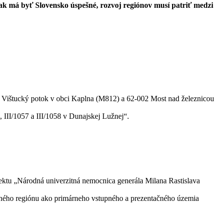
 A ak má byť Slovensko úspešné, rozvoj regiónov musí patriť medzi
z Vištucký potok v obci Kaplna (M812) a 62-002 Most nad železnicou
III/1057 a III/1058 v Dunajskej Lužnej“.
jektu „Národná univerzitná nemocnica generála Milana Rastislava
tného regiónu ako primárneho vstupného a prezentačného územia