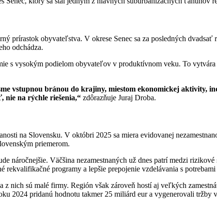
s Senec, ktorý sa stal jedným z hlavných suburbanizačných ťahúňov r
ný prírastok obyvateľstva. V okrese Senec sa za posledných dvadsať 
neho odchádza.
mie s vysokým podielom obyvateľov v produktívnom veku. To vytvára p
 sme vstupnou bránou do krajiny, miestom ekonomickej aktivity, in
nie na rýchle riešenia,“
zdôrazňuje Juraj Droba.
nanosti na Slovensku. V októbri 2025 sa miera evidovanej nezamestnano
oslovenským priemerom.
ude náročnejšie. Väčšina nezamestnaných už dnes patrí medzi rizikov
ené rekvalifikačné programy a lepšie prepojenie vzdelávania s potrebami 
a z nich sú malé firmy. Región však zároveň hostí aj veľkých zamestná
 roku 2024 pridanú hodnotu takmer 25 miliárd eur a vygenerovali tržby v