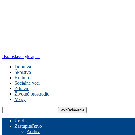
Bratislavskykraj.sk
Doprava
Školstvo
Kultúra
Sociálne veci
Zdravie
Životné prostredie
Mapy
Úrad
Zastupiteľstvo
Archív