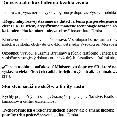
Doprava ako každodenná kvalita života
Jednou z najvýraznejších výziev regiónu je doprava. Vysoká mobilita 
„Regionálny rozvoj staviame na dátach a tomu prispôsobujeme aj
ciest II. a III. triedy a využívame moderné technológie vrátane r
každodenného komfortu obyvateľov,“
hovorí Juraj Droba.
Kľúčovou témou je aj verejná doprava. V spolupráci s mestami a obcam
malokarpatského obchvatu či cyklomost medzi Vysokou pri Morave
Osobitnou výzvou je územie Bratislavy a rýchlo rastúceho Senecka, kd
spoločný strategický dokument pre všetkých vlastníkov infraštruktúr
„Chcem osobitne poďakovať Ministerstvu dopravy SR, ktoré na zá
výstavbu električkových radiál, trolejbusových tratí, terminálov
kraja.
Školstvo, sociálne služby a limity rastu
Rýchly populačný rast sa najvýraznejšie prejavuje v školstve. Bratis
kampusov a centier excelentnosti.
„Nehovoríme len o rekonštrukciách budov, ale o zmene filozofie
potreby trhu práce,“
vysvetľuje Juraj Droba.