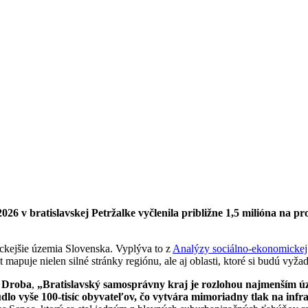
 v bratislavskej Petržalke vyčlenila približne 1,5 milióna na proj
ickejšie územia Slovenska. Vyplýva to z
Analýzy sociálno-ekonomickej 
apuje nielen silné stránky regiónu, ale aj oblasti, ktoré si budú vyž
 Droba
,
„Bratislavský samosprávny kraj je rozlohou najmenším 
o vyše 100-tisíc obyvateľov, čo vytvára mimoriadny tlak na infraš