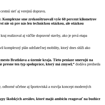
cestnú sieť aj verejnú dopravu.
y. Komplexne sme zrekonštruovali vyše 60 percent kilometrov
est nie sú pre nás len technickou otázkou, ale otázkou
raj realizoval aj väčšie dopravné stavby, ako je prvá etapa
vil komplexný plán udržateľnej mobility, ktorý dnes slúži ako
mesto Bratislava a územie kraja. Tieto peniaze smerujú na
je presne ten typ spolupráce, ktorý má zmysel,“
dodáva predseda
vy, odborné učebne aj športoviská a rozvíja koncept moderných
typy školských areálov, ktoré majú ambíciu reagovať na budúce