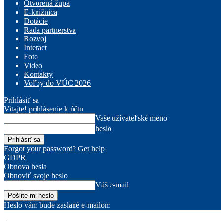
Otvorená župa
E-knižnica
Dotácie
Rada partnerstva
Rozvoj
Interact
Foto
Video
Kontakty
Voľby do VÚC 2026
Prihlásiť sa
Vitajte! prihlásenie k účtu
Vaše užívateľské meno
heslo
Forgot your password? Get help
GDPR
Obnova hesla
Obnoviť svoje heslo
Váš e-mail
Heslo vám bude zaslané e-mailom