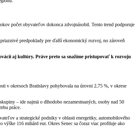
egiónu.
rokov počet obyvateľov dokonca zdvojnásobil. Tento trend podporuje
riaznivé predpoklady pre ďalší ekonomický rozvoj, no zároveň
ovácií aj kultúry. Práve preto sa snažíme pristupovať k rozvoju
sti v okresoch Bratislavy pohybovala na úrovni 2,75 %, v okrese
é skupiny – ide najmä o dlhodobo nezamestnaných, osoby nad 50
trhu práce.
vateľov a strategické podniky v oblasti energetiky, automobilového
o výške 116 miliárd eur. Okres Senec sa čoraz viac profiluje ako