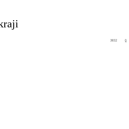
kraji
3832
0