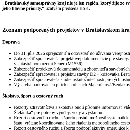
„Bratislavský samosprávny kraj nie je len región, ktorý žije zo s
jeho hlavné priority,“
uzatvára predseda BSK.
Zoznam podporených projektov v Bratislavskom kra
Doprava
Do 31. júla 2026 sprejazdniť a odovzdať do užívania verejnosti
Zabezpečiť spracovateľa projektovej dokumentácie pre stavby
v katastrálnom území Senec (M1556).
Zabezpečiť projektovú dokumentáciu a zhotoviteľa stavebných 
Zabezpečiť spracovateľa projektu stavby D2 – križovatka Brat
Zabezpečiť spracovateľa štúdie uskutočniteľnosti pre rýchlostn
Výstavba parkovacích plôch na uliciach Majerníková/Beniaková
Školstvo, šport a cestovný ruch
Rezorty zdravotníctva a školstva budú písomne informovať vlá
Štefánika“ pre potreby výučby, vedy a výskumu
Rezort cestovného ruchu a športu posúdi možnosti systematic
štátu, vrátane koordinovanejšieho riadenia metropolitného ces
Rezort cestovného ruchu a športu podporí aktivity smerujúce k r