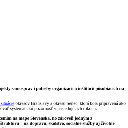
ekty samospráv i potreby organizácií a inštitúcií pôsobiacich na
situácie
okresov Bratislavy a okresu Senec, ktorá bola pripravená ako
adovať systematickú pozornosť v nasledujúcich rokoch.
územím na mape Slovenska, no zároveň jedným z
truktúru – na dopravu, školstvo, sociálne služby aj životné