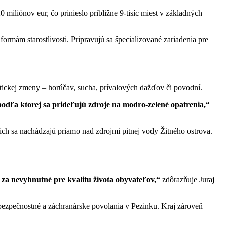
miliónov eur, čo prinieslo približne 9-tisíc miest v základných
ormám starostlivosti. Pripravujú sa špecializované zariadenia pre
atickej zmeny – horúčav, sucha, prívalových dažďov či povodní.
odľa ktorej sa prideľujú zdroje na modro-zelené opatrenia,“
ich sa nachádzajú priamo nad zdrojmi pitnej vody Žitného ostrova.
e za nevyhnutné pre kvalitu života obyvateľov,“
zdôrazňuje Juraj
 bezpečnostné a záchranárske povolania v Pezinku. Kraj zároveň