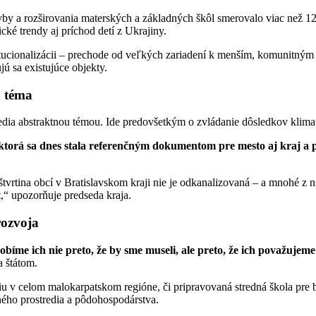
by a rozširovania materských a základných škôl smerovalo viac než 120 
cké trendy aj príchod detí z Ukrajiny.
itucionalizácii – prechode od veľkých zariadení k menším, komunitným f
 sa existujúce objekty.
á téma
redia abstraktnou témou. Ide predovšetkým o zvládanie dôsledkov klim
ktorá sa dnes stala referenčným dokumentom pre mesto aj kraj a p
rtina obcí v Bratislavskom kraji nie je odkanalizovaná – a mnohé z n
át,“ upozorňuje predseda kraja.
rozvoja
obíme ich nie preto, že by sme museli, ale preto, že ich považujem
a štátom.
iu v celom malokarpatskom regióne, či pripravovaná stredná škola pre
ného prostredia a pôdohospodárstva.