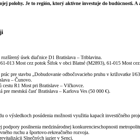
vojej polohy. Je to región, ktorý aktívne investuje do budúcnosti.
ji
 rozšírený úsek diaľnice D1 Bratislava – Triblavina.
: 61-013 Most cez potok Šifok v obci Blatné (M2893), 61-015 Most ce
prác pre stavbu „Dobudovanie odbočovacieho pruhu v križovatke I/63, 
islava – Čunovo.
ú cestu R1 Most pri Bratislave – Vlčkovce.
 pre mestskú časť Bratislava – Karlova Ves (50 000 €).
du o výsledkoch posúdenia možnosti využitia kapacít investičného pro
kej podpory posilnenia medzinárodnej konkurencieschopnosti metropoli
tovného ruchu a športovo-rekreačného rozvoja.
evitalizácii Slnečných jazier v Senci.