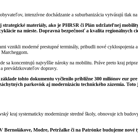
obyvateľov, intenzívne dochádzanie a suburbanizácia vytvárajú tlak na 
 strategické materiály, ako je PHRSR či Plán udržateľnej mobilit
ecyklácie na mieste. Dopravná bezpečnosť a kvalita regionálnych ci
i vznikli moderné prestupné terminály, pribudli nové cyklospojenia a k
 a Marcheggom.
e sa koncentrujú najvyššie nároky na mobilitu. Práve preto kraj pripra
y a prevádzkovateľov dopravy.
klade tohto dokumentu vyčlenilo približne 300 miliónov eur pre 
, záchytných parkovísk aj modernizáciu technického zázemia. Toto 
lavský kraj systematicky modernizuje stredné školy, obnovuje ich budo
. V Bernolákove, Modre, Petržalke či na Patrónke budujeme nové 