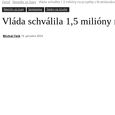
Úvod
Novinky zo župy
Vláda schválila 1,5 milióny na projekty v Bratislavsko
Novinky zo župy
Samospráva
Správy na titulke
Vláda schválila 1,5 milióny 
Michal Feik
14. januára 2026
Facebook
X
Linkedin
Tumblr