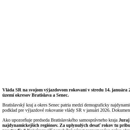
Vláda SR na svojom výjazdovom rokovaní v stredu 14. januára 2026
území okresov Bratislava a Senec.
Bratislavský kraj a okres Senec patria medzi demograficky najdynam
podklad pre výjazdové rokovanie vlády SR v januári 2026. Dokument m
Ako upozorňuje predseda Bratislavského samosprávneho kraja
Juraj
najdynamickejších regiónov. Za uplynulých desať rokov tu pribudl