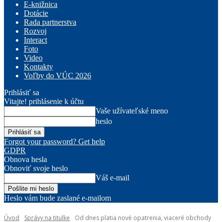
E-knižnica
Dotácie
Rada partnerstva
Rozvoj
Interact
Foto
Video
Kontakty
Voľby do VÚC 2026
Prihlásiť sa
Vitajte! prihlásenie k účtu
Vaše užívateľské meno
heslo
Forgot your password? Get help
GDPR
Obnova hesla
Obnoviť svoje heslo
Váš e-mail
Heslo vám bude zaslané e-mailom
Úvod
Správy na titulke
Od dnes platia nové opatrenia, viaceré obchody