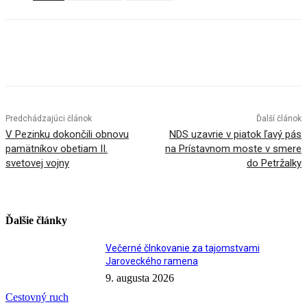
Facebook
X
Linkedin
Tumblr
Predchádzajúci článok
Ďalší článok
V Pezinku dokončili obnovu
NDS uzavrie v piatok ľavý pás
pamätníkov obetiam II.
na Prístavnom moste v smere
svetovej vojny
do Petržalky
Ďalšie články
Večerné člnkovanie za tajomstvami
Jaroveckého ramena
9. augusta 2026
Cestovný ruch