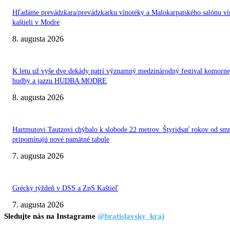
Hľadáme prevádzkara/prevádzkarku vínotéky a Malokarpatského salónu ví
kaštieli v Modre
8. augusta 2026
K letu už vyše dve dekády patrí významný medzinárodný festival komorne
hudby a jazzu HUDBA MODRE
8. augusta 2026
Hartmutovi Tautzovi chýbalo k slobode 22 metrov. Štyridsať rokov od smr
pripomínajú nové pamätné tabule
7. augusta 2026
Grécky týždeň v DSS a ZpS Kaštieľ
7. augusta 2026
Sledujte nás na Instagrame
@bratislavsky_kraj