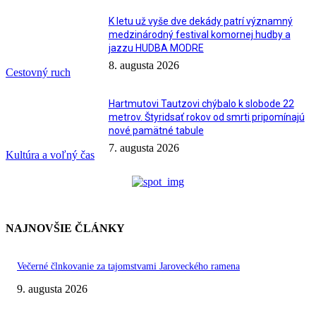
K letu už vyše dve dekády patrí významný
medzinárodný festival komornej hudby a
jazzu HUDBA MODRE
8. augusta 2026
Cestovný ruch
Hartmutovi Tautzovi chýbalo k slobode 22
metrov. Štyridsať rokov od smrti pripomínajú
nové pamätné tabule
7. augusta 2026
Kultúra a voľný čas
NAJNOVŠIE ČLÁNKY
Večerné člnkovanie za tajomstvami Jaroveckého ramena
9. augusta 2026