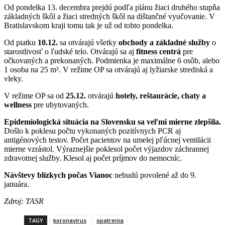
Od pondelka 13. decembra prejdú podľa plánu žiaci druhého stupňa
základných škôl a žiaci stredných škôl na dištančné vyučovanie. V
Bratislavskom kraji tomu tak je už od tohto pondelka.
Od piatku
10.12.
sa otvárajú všetky
obchody a základné služby
o
starostlivosť o ľudské telo. Otvárajú sa aj
fitness centrá
pre
očkovaných a prekonaných. Podmienka je maximálne 6 osôb, alebo
1 osoba na 25 m². V režime OP sa otvárajú aj lyžiarske strediská a
vleky.
V režime OP sa od
25.12.
otvárajú
hotely, reštaurácie, chaty a
wellness
pre ubytovaných.
Epidemiologická situácia na Slovensku sa veľmi mierne zlepšila.
Došlo k poklesu počtu vykonaných pozitívnych PCR aj
antigénových testov. Počet pacientov na umelej pľúcnej ventilácii
mierne vzrástol. Výraznejšie poklesol počet výjazdov záchrannej
zdravotnej služby. Klesol aj počet príjmov do nemocníc.
Návštevy blízkych počas Vianoc
nebudú povolené až do 9.
januára.
Zdroj: TASR
TAGY
koronavírus
opatrenia