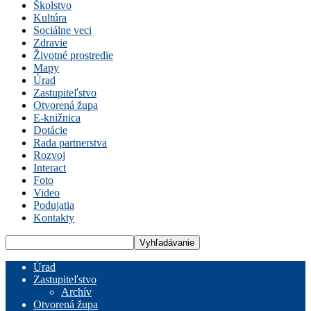
Školstvo
Kultúra
Sociálne veci
Zdravie
Životné prostredie
Mapy
Úrad
Zastupiteľstvo
Otvorená župa
E-knižnica
Dotácie
Rada partnerstva
Rozvoj
Interact
Foto
Video
Podujatia
Kontakty
Úrad
Zastupiteľstvo
Archív
Otvorená župa