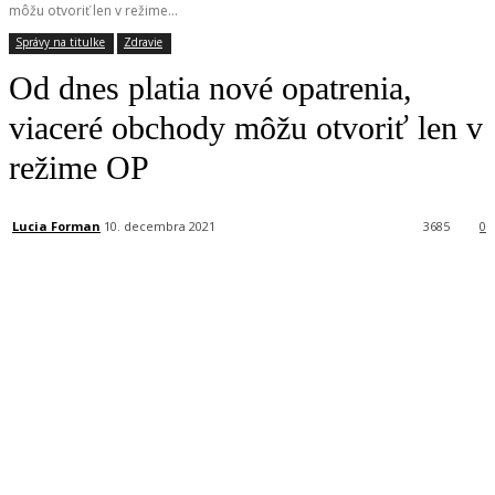
môžu otvoriť len v režime...
Správy na titulke
Zdravie
Od dnes platia nové opatrenia,
viaceré obchody môžu otvoriť len v
režime OP
Lucia Forman
10. decembra 2021
3685
0
Facebook
X
Linkedin
Tumblr