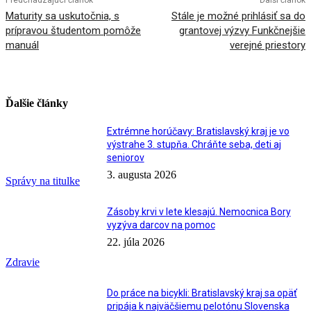
Predchádzajúci článok
Ďalší článok
Maturity sa uskutočnia, s
Stále je možné prihlásiť sa do
prípravou študentom pomôže
grantovej výzvy Funkčnejšie
manuál
verejné priestory
Ďalšie články
Extrémne horúčavy: Bratislavský kraj je vo
výstrahe 3. stupňa. Chráňte seba, deti aj
seniorov
3. augusta 2026
Správy na titulke
Zásoby krvi v lete klesajú. Nemocnica Bory
vyzýva darcov na pomoc
22. júla 2026
Zdravie
Do práce na bicykli: Bratislavský kraj sa opäť
pripája k najväčšiemu pelotónu Slovenska