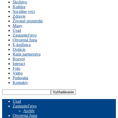
Školstvo
Kultúra
Sociálne veci
Zdravie
Životné prostredie
Mapy
Úrad
Zastupiteľstvo
Otvorená župa
E-knižnica
Dotácie
Rada partnerstva
Rozvoj
Interact
Foto
Video
Podujatia
Kontakty
Úrad
Zastupiteľstvo
Archív
Otvorená župa