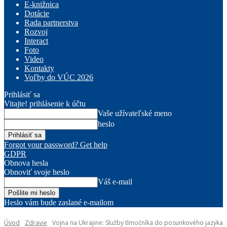
E-knižnica
Dotácie
Rada partnerstva
Rozvoj
Interact
Foto
Video
Kontakty
Voľby do VÚC 2026
Prihlásiť sa
Vitajte! prihlásenie k účtu
Vaše užívateľské meno
heslo
Forgot your password? Get help
GDPR
Obnova hesla
Obnoviť svoje heslo
Váš e-mail
Heslo vám bude zaslané e-mailom
Úvod
Zdravie
Vojna na Ukrajine: Služby tlmočníka do posunkového jazyka