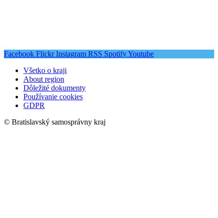
Facebook
Flickr
Instagram
RSS
Spotify
Youtube
Všetko o kraji
About region
Dôležité dokumenty
Používanie cookies
GDPR
© Bratislavský samosprávny kraj