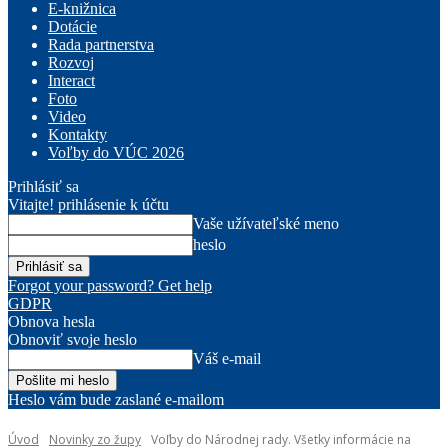
E-knižnica
Dotácie
Rada partnerstva
Rozvoj
Interact
Foto
Video
Kontakty
Voľby do VÚC 2026
Prihlásiť sa
Vitajte! prihlásenie k účtu
Vaše užívateľské meno
heslo
Forgot your password? Get help
GDPR
Obnova hesla
Obnoviť svoje heslo
Váš e-mail
Heslo vám bude zaslané e-mailom
Úvod
Novinky zo župy
Voľby do Národnej rady. Všetky informácie na