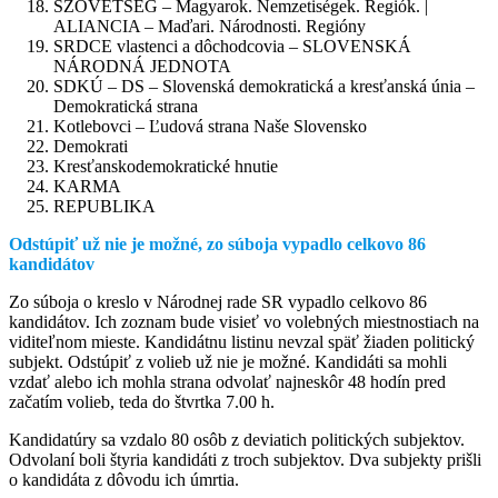
SZÖVETSÉG – Magyarok. Nemzetiségek. Regiók. |
ALIANCIA – Maďari. Národnosti. Regióny
SRDCE vlastenci a dôchodcovia – SLOVENSKÁ
NÁRODNÁ JEDNOTA
SDKÚ – DS – Slovenská demokratická a kresťanská únia –
Demokratická strana
Kotlebovci – Ľudová strana Naše Slovensko
Demokrati
Kresťanskodemokratické hnutie
KARMA
REPUBLIKA
Odstúpiť už nie je možné, zo súboja vypadlo celkovo 86
kandidátov
Zo súboja o kreslo v Národnej rade SR vypadlo celkovo 86
kandidátov. Ich zoznam bude visieť vo volebných miestnostiach na
viditeľnom mieste. Kandidátnu listinu nevzal späť žiaden politický
subjekt. Odstúpiť z volieb už nie je možné. Kandidáti sa mohli
vzdať alebo ich mohla strana odvolať najneskôr 48 hodín pred
začatím volieb, teda do štvrtka 7.00 h.
Kandidatúry sa vzdalo 80 osôb z deviatich politických subjektov.
Odvolaní boli štyria kandidáti z troch subjektov. Dva subjekty prišli
o kandidáta z dôvodu ich úmrtia.