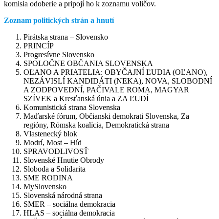
komisia odoberie a pripojí ho k zoznamu voličov.
Zoznam politických strán a hnutí
Pirátska strana – Slovensko
PRINCÍP
Progresívne Slovensko
SPOLOČNE OBČANIA SLOVENSKA
OĽANO A PRIATELIA: OBYČAJNÍ ĽUDIA (OĽANO),
NEZÁVISLÍ KANDIDÁTI (NEKA), NOVA, SLOBODNÍ
A ZODPOVEDNÍ, PAČIVALE ROMA, MAGYAR
SZÍVEK a Kresťanská únia a ZA ĽUDÍ
Komunistická strana Slovenska
Maďarské fórum, Občianski demokrati Slovenska, Za
regióny, Rómska koalícia, Demokratická strana
Vlastenecký blok
Modrí, Most – Híd
SPRAVODLIVOSŤ
Slovenské Hnutie Obrody
Sloboda a Solidarita
SME RODINA
MySlovensko
Slovenská národná strana
SMER – sociálna demokracia
HLAS – sociálna demokracia