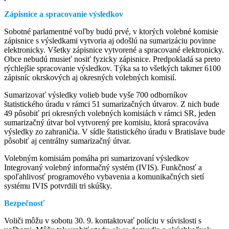
Zápisnice a spracovanie výsledkov
Sobotné parlamentné voľby budú prvé, v ktorých volebné komisie
zápisnice s výsledkami vytvoria aj odošlú na sumarizáciu povinne
elektronicky. Všetky zápisnice vytvorené a spracované elektronicky.
Obce nebudú musieť nosiť fyzicky zápisnice. Predpokladá sa preto
rýchlejšie spracovanie výsledkov. Týka sa to všetkých takmer 6100
zápisníc okrskových aj okresných volebných komisií.
Sumarizovať výsledky volieb bude vyše 700 odborníkov
štatistického úradu v rámci 51 sumarizačných útvarov. Z nich bude
49 pôsobiť pri okresných volebných komisiách v rámci SR, jeden
sumarizačný útvar bol vytvorený pre komisiu, ktorá spracováva
výsledky zo zahraničia. V sídle štatistického úradu v Bratislave bude
pôsobiť aj centrálny sumarizačný útvar.
Volebným komisiám pomáha pri sumarizovaní výsledkov
Integrovaný volebný informačný systém (IVIS). Funkčnosť a
spoľahlivosť programového vybavenia a komunikačných sietí
systému IVIS potvrdili tri skúšky.
Bezpečnosť
Voliči môžu v sobotu 30. 9. kontaktovať políciu v súvislosti s