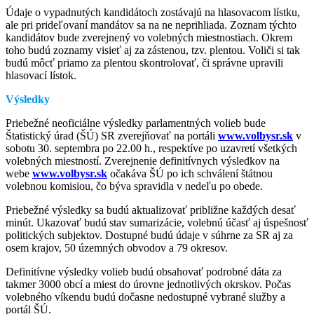
Údaje o vypadnutých kandidátoch zostávajú na hlasovacom lístku,
ale pri prideľovaní mandátov sa na ne neprihliada. Zoznam týchto
kandidátov bude zverejnený vo volebných miestnostiach. Okrem
toho budú zoznamy visieť aj za zástenou, tzv. plentou. Voliči si tak
budú môcť priamo za plentou skontrolovať, či správne upravili
hlasovací lístok.
Výsledky
Priebežné neoficiálne výsledky parlamentných volieb bude
Štatistický úrad (ŠÚ) SR zverejňovať na portáli
www.volbysr.sk
v
sobotu 30. septembra po 22.00 h., respektíve po uzavretí všetkých
volebných miestností. Zverejnenie definitívnych výsledkov na
webe
www.
volbysr.sk
očakáva ŠÚ po ich schválení štátnou
volebnou komisiou, čo býva spravidla v nedeľu po obede.
Priebežné výsledky sa budú aktualizovať približne každých desať
minút. Ukazovať budú stav sumarizácie, volebnú účasť aj úspešnosť
politických subjektov. Dostupné budú údaje v súhrne za SR aj za
osem krajov, 50 územných obvodov a 79 okresov.
Definitívne výsledky volieb budú obsahovať podrobné dáta za
takmer 3000 obcí a miest do úrovne jednotlivých okrskov. Počas
volebného víkendu budú dočasne nedostupné vybrané služby a
portál ŠÚ.