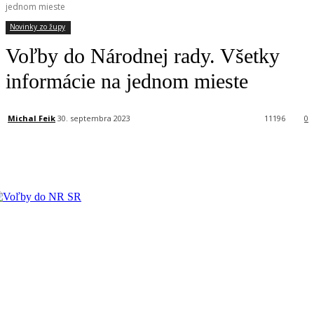
jednom mieste
Novinky zo župy
Voľby do Národnej rady. Všetky
informácie na jednom mieste
Michal Feik
30. septembra 2023
11196
0
Facebook
X
Linkedin
Tumblr