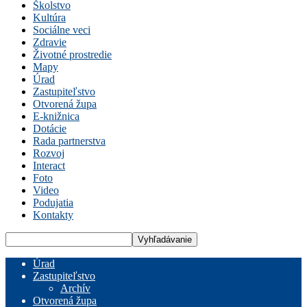
Školstvo
Kultúra
Sociálne veci
Zdravie
Životné prostredie
Mapy
Úrad
Zastupiteľstvo
Otvorená župa
E-knižnica
Dotácie
Rada partnerstva
Rozvoj
Interact
Foto
Video
Podujatia
Kontakty
Úrad
Zastupiteľstvo
Archív
Otvorená župa