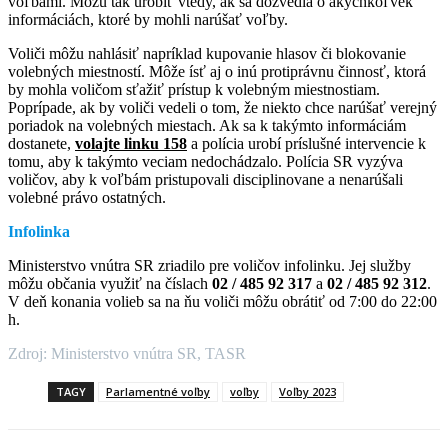
voľbami. Môžu tak urobiť vtedy, ak sa dozvedia o akýchkoľvek
informáciách, ktoré by mohli narúšať voľby.
Voliči môžu nahlásiť napríklad kupovanie hlasov či blokovanie
volebných miestností. Môže ísť aj o inú protiprávnu činnosť, ktorá
by mohla voličom sťažiť prístup k volebným miestnostiam.
Poprípade, ak by voliči vedeli o tom, že niekto chce narúšať verejný
poriadok na volebných miestach. Ak sa k takýmto informáciám
dostanete,
volajte linku 158
a polícia urobí príslušné intervencie k
tomu, aby k takýmto veciam nedochádzalo. Polícia SR vyzýva
voličov, aby k voľbám pristupovali disciplinovane a nenarúšali
volebné právo ostatných.
Infolinka
Ministerstvo vnútra SR zriadilo pre voličov infolinku. Jej služby
môžu občania využiť na číslach
02 / 485 92 317
a
02 / 485 92 312
.
V deň konania volieb sa na ňu voliči môžu obrátiť od 7:00 do 22:00
h.
Zdroj: Ministerstvo vnútra SR, TASR
TAGY
Parlamentné voľby
voľby
Voľby 2023