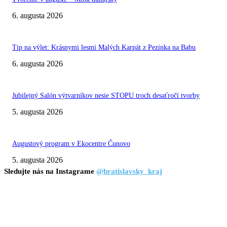
6. augusta 2026
Tip na výlet: Krásnymi lesmi Malých Karpát z Pezinka na Babu
6. augusta 2026
Jubilejný Salón výtvarníkov nesie STOPU troch desaťročí tvorby
5. augusta 2026
Augustový program v Ekocentre Čunovo
5. augusta 2026
Sledujte nás na Instagrame
@bratislavsky_kraj