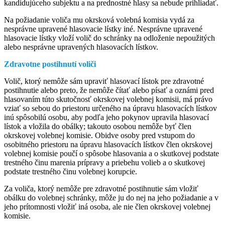
kandidujúceho subjektu a na prednostné hlasy sa nebude prihliadať.
Na požiadanie voliča mu okrsková volebná komisia vydá za
nesprávne upravené hlasovacie lístky iné. Nesprávne upravené
hlasovacie lístky vloží volič do schránky na odloženie nepoužitých
alebo nesprávne upravených hlasovacích lístkov.
Zdravotne postihnutí voliči
Volič, ktorý nemôže sám upraviť hlasovací lístok pre zdravotné
postihnutie alebo preto, že nemôže čítať alebo písať a oznámi pred
hlasovaním túto skutočnosť okrskovej volebnej komisii, má právo
vziať so sebou do priestoru určeného na úpravu hlasovacích lístkov
inú spôsobilú osobu, aby podľa jeho pokynov upravila hlasovací
lístok a vložila do obálky; takouto osobou nemôže byť člen
okrskovej volebnej komisie. Obidve osoby pred vstupom do
osobitného priestoru na úpravu hlasovacích lístkov člen okrskovej
volebnej komisie poučí o spôsobe hlasovania a o skutkovej podstate
trestného činu marenia prípravy a priebehu volieb a o skutkovej
podstate trestného činu volebnej korupcie.
Za voliča, ktorý nemôže pre zdravotné postihnutie sám vložiť
obálku do volebnej schránky, môže ju do nej na jeho požiadanie a v
jeho prítomnosti vložiť iná osoba, ale nie člen okrskovej volebnej
komisie.