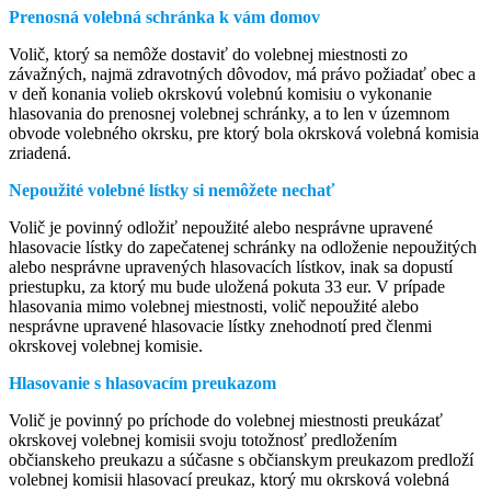
Prenosná volebná schránka k vám domov
Volič, ktorý sa nemôže dostaviť do volebnej miestnosti zo
závažných, najmä zdravotných dôvodov, má právo požiadať obec a
v deň konania volieb okrskovú volebnú komisiu o vykonanie
hlasovania do prenosnej volebnej schránky, a to len v územnom
obvode volebného okrsku, pre ktorý bola okrsková volebná komisia
zriadená.
Nepoužité volebné lístky si nemôžete nechať
Volič je povinný odložiť nepoužité alebo nesprávne upravené
hlasovacie lístky do zapečatenej schránky na odloženie nepoužitých
alebo nesprávne upravených hlasovacích lístkov, inak sa dopustí
priestupku, za ktorý mu bude uložená pokuta 33 eur. V prípade
hlasovania mimo volebnej miestnosti, volič nepoužité alebo
nesprávne upravené hlasovacie lístky znehodnotí pred členmi
okrskovej volebnej komisie.
Hlasovanie s hlasovacím preukazom
Volič je povinný po príchode do volebnej miestnosti preukázať
okrskovej volebnej komisii svoju totožnosť predložením
občianskeho preukazu a súčasne s občianskym preukazom predloží
volebnej komisii hlasovací preukaz, ktorý mu okrsková volebná