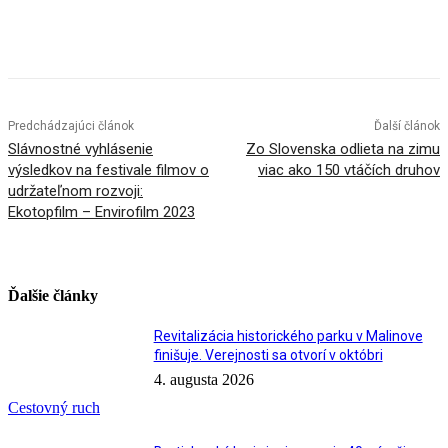
Facebook
X
Linkedin
Tumblr
Predchádzajúci článok
Ďalší článok
Slávnostné vyhlásenie
Zo Slovenska odlieta na zimu
výsledkov na festivale filmov o
viac ako 150 vtáčích druhov
udržateľnom rozvoji:
Ekotopfilm – Envirofilm 2023
Ďalšie články
Revitalizácia historického parku v Malinove
finišuje. Verejnosti sa otvorí v októbri
4. augusta 2026
Cestovný ruch