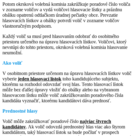
Potom okrsková volebná komisia zakrúžkuje poradové číslo voliča
v zozname voličov a vydá voličovi hlasovacie lístky a prázdnu
obálku opatrenú odtlačkom úradnej pečiatky obce. Prevzatie
hlasovacích lístkov a obálky potvrdí volič v zozname voličov
vlastnoručným podpisom.
Každý volič sa musí pred hlasovaním odobrať do osobitného
priestoru určeného na úpravu hlasovacích lístkov. Voličovi, ktorý
nevstúpi do tohto priestoru, okrsková volebná komisia hlasovanie
neumožní.
Ako voliť
V osobitnom priestore určenom na úpravu hlasovacích lístkov volič
vyberie
jeden hlasovací lístok
toho kandidujúceho subjektu,
ktorému sa rozhodol odovzdať svoj hlas. Tento hlasovací lístok
môže bez ďalšej úpravy vložiť do obálky alebo na vybranom
hlasovacom lístku môže volič zakrúžkovaním poradového čísla
kandidáta vyznačiť, ktorému kandidátovi dáva prednosť.
Prednostné hlasy
Volič môže zakrúžkovať poradové číslo
najviac štyroch
kandidátov
. Ak volič odovzdá prednostný hlas viac ako štyrom
kandidátom, taký hlasovací lístok sa bude počítať v prospech