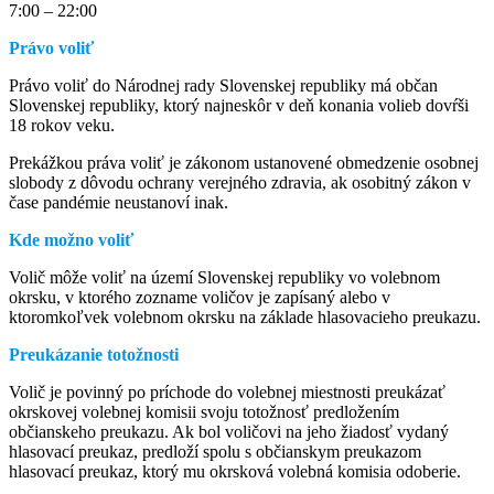
7:00 – 22:00
Právo voliť
Právo voliť do Národnej rady Slovenskej republiky má občan
Slovenskej republiky, ktorý najneskôr v deň konania volieb dovŕši
18 rokov veku.
Prekážkou práva voliť je zákonom ustanovené obmedzenie osobnej
slobody z dôvodu ochrany verejného zdravia, ak osobitný zákon v
čase pandémie neustanoví inak.
Kde možno voliť
Volič môže voliť na území Slovenskej republiky vo volebnom
okrsku, v ktorého zozname voličov je zapísaný alebo v
ktoromkoľvek volebnom okrsku na základe hlasovacieho preukazu.
Preukázanie totožnosti
Volič je povinný po príchode do volebnej miestnosti preukázať
okrskovej volebnej komisii svoju totožnosť predložením
občianskeho preukazu. Ak bol voličovi na jeho žiadosť vydaný
hlasovací preukaz, predloží spolu s občianskym preukazom
hlasovací preukaz, ktorý mu okrsková volebná komisia odoberie.