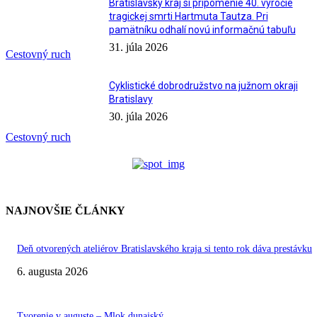
Bratislavský kraj si pripomenie 40. výročie
tragickej smrti Hartmuta Tautza. Pri
pamätníku odhalí novú informačnú tabuľu
31. júla 2026
Cestovný ruch
Cyklistické dobrodružstvo na južnom okraji
Bratislavy
30. júla 2026
Cestovný ruch
NAJNOVŠIE ČLÁNKY
Deň otvorených ateliérov Bratislavského kraja si tento rok dáva prestávku
6. augusta 2026
Tvorenie v auguste – Mlok dunajský