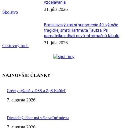
vzdelávania
31. júla 2026
Školstvo
Bratislavský kraj si pripomenie 40. výročie
tragickej smrti Hartmuta Tautza. Pri
pamätníku odhalí novú informačnú tabuľu
31. júla 2026
Cestovný ruch
NAJNOVŠIE ČLÁNKY
Grécky týždeň v DSS a ZpS Kaštieľ
7. augusta 2026
Divadelný tábor má stále voľné miesta
7. augusta 2026