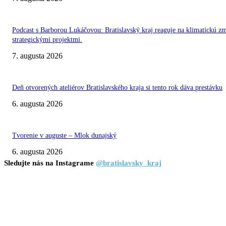
Podcast s Barborou Lukáčovou: Bratislavský kraj reaguje na klimatickú z
strategickými projektmi.
7. augusta 2026
Deň otvorených ateliérov Bratislavského kraja si tento rok dáva prestávku
6. augusta 2026
Tvorenie v auguste – Mlok dunajský
6. augusta 2026
Sledujte nás na Instagrame
@bratislavsky_kraj