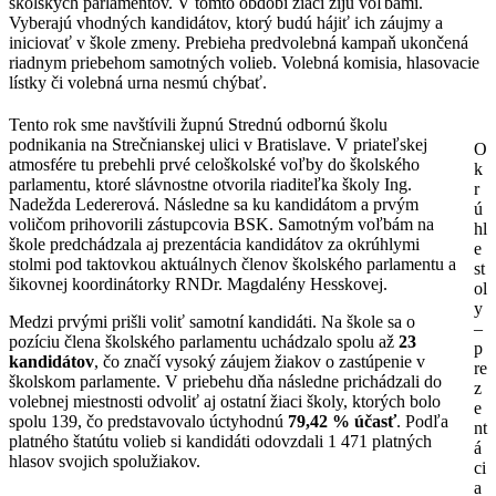
školských parlamentov. V tomto období žiaci žijú voľbami.
Vyberajú vhodných kandidátov, ktorý budú hájiť ich záujmy a
iniciovať v škole zmeny. Prebieha predvolebná kampaň ukončená
riadnym priebehom samotných volieb. Volebná komisia, hlasovacie
lístky či volebná urna nesmú chýbať.
Tento rok sme navštívili župnú Strednú odbornú školu
podnikania na Strečnianskej ulici v Bratislave. V priateľskej
O
atmosfére tu prebehli prvé celoškolské voľby do školského
k
parlamentu, ktoré slávnostne otvorila riaditeľka školy Ing.
r
Nadežda Ledererová. Následne sa ku kandidátom a prvým
ú
voličom prihovorili zástupcovia BSK. Samotným voľbám na
hl
škole predchádzala aj prezentácia kandidátov za okrúhlymi
e
stolmi pod taktovkou aktuálnych členov školského parlamentu a
st
šikovnej koordinátorky RNDr. Magdalény Hesskovej.
ol
y
Medzi prvými prišli voliť samotní kandidáti. Na škole sa o
–
pozíciu člena školského parlamentu uchádzalo spolu až
23
p
kandidátov
, čo značí vysoký záujem žiakov o zastúpenie v
re
školskom parlamente. V priebehu dňa následne prichádzali do
z
volebnej miestnosti odvoliť aj ostatní žiaci školy, ktorých bolo
e
spolu 139, čo predstavovalo úctyhodnú
79,42 % účasť
. Podľa
nt
platného štatútu volieb si kandidáti odovzdali 1 471 platných
á
hlasov svojich spolužiakov.
ci
a