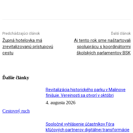
Facebook
X
Linkedin
Tumblr
Predchádzajúci článok
Ďalší článok
Župná hotelovka má
Aj tento rok sme naštartovali
zrevitalizovanú prístupovú
spoluprácu s koordinátormi
cestu
školských parlamentov BSK
Ďalšie články
Revitalizácia historického parku v Malinove
finišuje. Verejnosti sa otvorí v októbri
4. augusta 2026
Cestovný ruch
Spoločné vyhlásenie účastníkov Fóra
kľúčových partnerov digitálnej transformácie