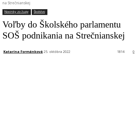
na Strečnianskej
Novinky zo župy
Školstvo
Voľby do Školského parlamentu
SOŠ podnikania na Strečnianskej
Katarína Formánková
25. októbra 2022
1814
0
Facebook
X
Linkedin
Tumblr