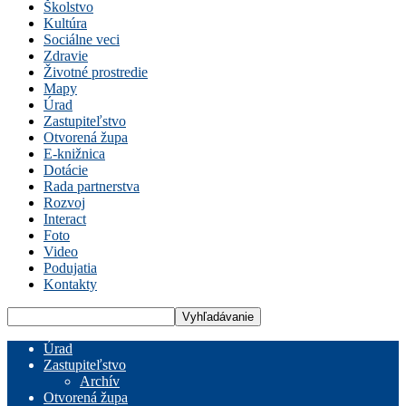
Školstvo
Kultúra
Sociálne veci
Zdravie
Životné prostredie
Mapy
Úrad
Zastupiteľstvo
Otvorená župa
E-knižnica
Dotácie
Rada partnerstva
Rozvoj
Interact
Foto
Video
Podujatia
Kontakty
Úrad
Zastupiteľstvo
Archív
Otvorená župa