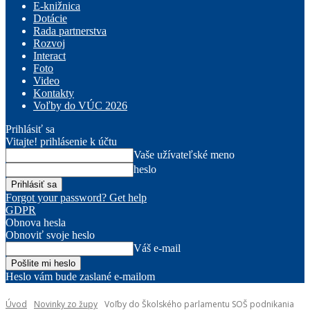
E-knižnica
Dotácie
Rada partnerstva
Rozvoj
Interact
Foto
Video
Kontakty
Voľby do VÚC 2026
Prihlásiť sa
Vitajte! prihlásenie k účtu
Vaše užívateľské meno
heslo
Forgot your password? Get help
GDPR
Obnova hesla
Obnoviť svoje heslo
Váš e-mail
Heslo vám bude zaslané e-mailom
Úvod
Novinky zo župy
Voľby do Školského parlamentu SOŠ podnikania