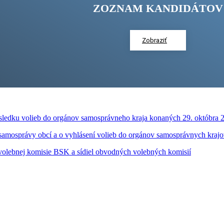
ZOZNAM KANDIDÁTOV
Zobraziť
ýsledku volieb do orgánov samosprávneho kraja konaných 29. októbra 
samosprávy obcí a o vyhlásení volieb do orgánov samosprávnych kraj
 volebnej komisie BSK a sídiel obvodných volebných komisií