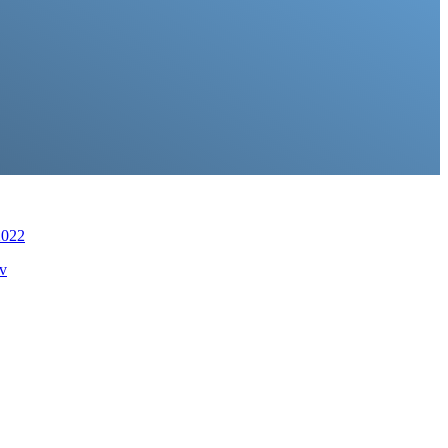
2022
ov