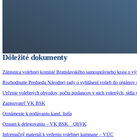
Dôležité dokumenty
Zápisnica volebnej komisie Bratislavského samosprávneho kraja o v
Rozhodnutie Predsedu Národnej rady o vyhlásení volieb do orgánov 
Určenie volebných obvodov, počtu poslancov v nich volených, sídla
Zapisovateľ VK BSK
Oznámenie k podávaniu kand. listín
Oznam k delegovaniu – VK BSK _ ObVK
Informačný materiál k vedeniu volebnej kampane – VÚC