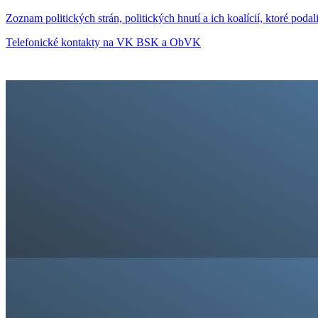
Zoznam politických strán, politických hnutí a ich koalícií, ktoré p
Telefonické kontakty na VK BSK a ObVK