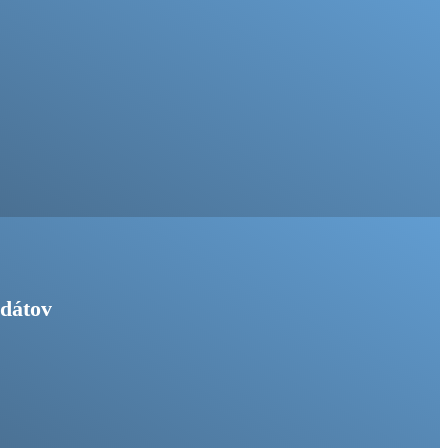
idátov