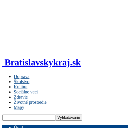
Bratislavskykraj.sk
Doprava
Školstvo
Kultúra
Sociálne veci
Zdravie
Životné prostredie
Mapy
Úrad