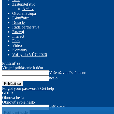
Zastupiteľstvo
Archív
Otvorená župa
E-knižnica
Dotácie
Rada partnerstva
Rozvoj
Interact
Foto
Video
Kontakty
Voľby do VÚC 2026
Prihlásiť sa
Vitajte! prihlásenie k účtu
Vaše užívateľské meno
heslo
Forgot your password? Get help
GDPR
Obnova hesla
Obnoviť svoje heslo
Váš e-mail