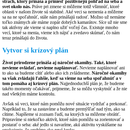
strach, ktorý prináša a priniesť pozitívnejší pohľad na seba a
svet okolo nás.
Práve pri zmene si môžeme totiž všimnúť, ktoré
oblasti v našom živote sú stabilné. Aké veci sa nemenia a môžeme
sa na ne spoľahnúť, stále nám prinášajú radosť. Možno už nemáme
toľko známych ale máme zopár dobrých kamarátov. Síce už nie sme
tak aktívny ale vieme si naplno užiť voľný čas. Existuje mnoho
vecí, ktoré sa menia, vieme ich nájsť a zvedavo skúmať, čo nám
teraz prinášajú do života.
Vytvor si krízový plán
Život prirodzene prináša aj náročné okamihy. Také, ktoré
nevieme ovládať, nevieme naplánovať.
Nevieme naplánovať ani
to ako sa budeme cítiť alebo ako ich zvládneme.
Náročné okamihy
sa však zvládajú ľahšie, keď sa vieme na seba spoľahnúť a v
tom pomáha aj krízový plán.
Najjednoduchší plán je, že budeme
takéto momenty očakávať, prijmeme, že sa môžu vyskytnúť a že nie
nad všetkým máme kontrolu.
Avšak sú veci, ktoré nám pomôžu nové situácie vydržať a prekonať.
Napríklad to, že sa zastavíme a budeme premýšľať nad tým, ako sa
cítime. Napíšeme si zoznam ľudí, na ktorých sa môžeme obrátiť.
Pripravíme si niekoľko aktivít, ktoré nám pomôžu sa zorientovať a
postarať o seba: aké jedlo si navaríme, akú aktivitu vyskúšame na
upokojenie, čo urobíme ako prvé kroky.