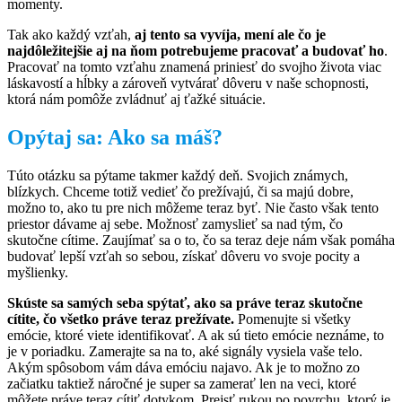
momenty.
Tak ako každý vzťah,
aj tento sa vyvíja, mení ale čo je
najdôležitejšie aj na ňom potrebujeme pracovať a budovať ho
.
Pracovať na tomto vzťahu znamená priniesť do svojho života viac
láskavostí a hĺbky a zároveň vytvárať dôveru v naše schopnosti,
ktorá nám pomôže zvládnuť aj ťažké situácie.
Opýtaj sa: Ako sa máš?
Túto otázku sa pýtame takmer každý deň. Svojich známych,
blízkych. Chceme totiž vedieť čo prežívajú, či sa majú dobre,
možno to, ako tu pre nich môžeme teraz byť. Nie často však tento
priestor dávame aj sebe. Možnosť zamyslieť sa nad tým, čo
skutočne cítime. Zaujímať sa o to, čo sa teraz deje nám však pomáha
budovať lepší vzťah so sebou, získať dôveru vo svoje pocity a
myšlienky.
Skúste sa samých seba spýtať, ako sa práve teraz skutočne
cítite, čo všetko práve teraz prežívate.
Pomenujte si všetky
emócie, ktoré viete identifikovať. A ak sú tieto emócie neznáme, to
je v poriadku. Zamerajte sa na to, aké signály vysiela vaše telo.
Akým spôsobom vám dáva emóciu najavo. Ak je to možno zo
začiatku taktiež náročné je super sa zamerať len na veci, ktoré
môžete práve teraz cítiť dotykom. Prejsť rukou po povrchu, ktorý je