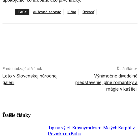
TAGY
duševné zdravie
IPčko
Úzkosť
Facebook
X
Linkedin
Tumblr
Predchádzajúci článok
Ďalší článok
Leto v Slovenskej národnej
Výnimočné divadelné
galérii
predstavenie, plné romantiky a
mágie v kaštieli
Ďalšie články
Tip na výlet: Krásnymi lesmi Malých Karpát z
Pezinka na Babu