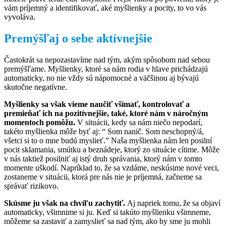
vám príjemný a identifikovať, aké myšlienky a pocity, to vo vás
vyvoláva.
Premýšľaj o sebe aktívnejšie
Častokrát sa nepozastavíme nad tým, akým spôsobom nad sebou
premýšľame. Myšlienky, ktoré sa nám rodia v hlave prichádzajú
automaticky, no nie vždy sú nápomocné a väčšinou aj bývajú
skutočne negatívne.
Myšlienky sa však vieme naučiť všímať, kontrolovať a
premieňať ich na pozitívnejšie, také, ktoré nám v náročným
momentoch pomôžu.
V situácii, kedy sa nám niečo nepodarí,
takéto myšlienka môže byť aj: “ Som nanič. Som neschopný/á,
všetci si to o mne budú myslieť.” Naša myšlienka nám len posilní
pocit sklamania, smútku a beznádeje, ktorý zo situácie cítime. Môže
v nás taktiež posilniť aj istý druh správania, ktorý nám v tomto
momente uškodí. Napríklad to, že sa vzdáme, neskúsime nové veci,
zostaneme v situácii, ktorá pre nás nie je príjemná, začneme sa
správať rizikovo.
Skúsme ju však na chvíľu zachytiť.
Aj napriek tomu, že sa objaví
automaticky, všimnime si ju. Keď si takúto myšlienku všimneme,
môžeme sa zastaviť a zamyslieť sa nad tým, ako by sme ju mohli