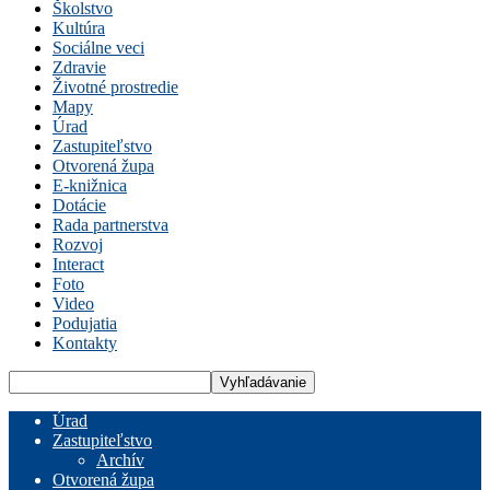
Školstvo
Kultúra
Sociálne veci
Zdravie
Životné prostredie
Mapy
Úrad
Zastupiteľstvo
Otvorená župa
E-knižnica
Dotácie
Rada partnerstva
Rozvoj
Interact
Foto
Video
Podujatia
Kontakty
Úrad
Zastupiteľstvo
Archív
Otvorená župa