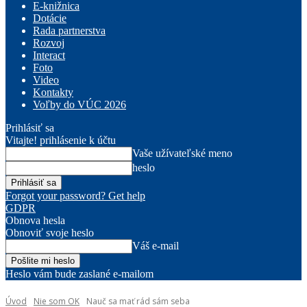
E-knižnica
Dotácie
Rada partnerstva
Rozvoj
Interact
Foto
Video
Kontakty
Voľby do VÚC 2026
Prihlásiť sa
Vitajte! prihlásenie k účtu
Vaše užívateľské meno
heslo
Forgot your password? Get help
GDPR
Obnova hesla
Obnoviť svoje heslo
Váš e-mail
Heslo vám bude zaslané e-mailom
Úvod
Nie som OK
Nauč sa mať rád sám seba