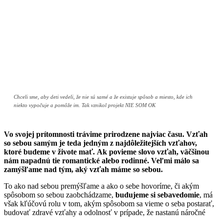
Chceli sme, aby deti vedeli, že nie sú samé a že existuje spôsob a miesto, kde ich
niekto vypočuje a pomôže im. Tak vznikol projekt NIE SOM OK
Vo svojej prítomnosti trávime prirodzene najviac času. Vzťah
so sebou samým je teda jedným z najdôležitejších vzťahov,
ktoré budeme v živote mať. Ak povieme slovo vzťah, väčšinou
nám napadnú tie romantické alebo rodinné. Veľmi málo sa
zamýšľame nad tým, aký vzťah máme so sebou.
To ako nad sebou premýšľame a ako o sebe hovoríme, či akým
spôsobom so sebou zaobchádzame,
budujeme si sebavedomie
, má
však kľúčovú rolu v tom, akým spôsobom sa vieme o seba postarať,
budovať zdravé vzťahy a odolnosť v prípade, že nastanú náročné