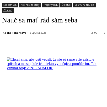
Nie som OK
Novinky zo župy
Projekty BSK
Školstvo
Správy na titulke
Zdravie
Nauč sa mať rád sám seba
Adela Pekárková
1. augusta 2023
2190
0
Facebook
X
Linkedin
Tumblr