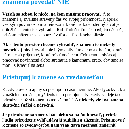
znamená povedať NIE
Vzťah so sebou je niečo, na čom musíme pracovať.
A to
znamená aj kvalitne strávený čas vo svojej prítomnosti. Napriek
všetkým povinnostiam a nárokom, ktoré má každodenný život je
dôležité si tento čas vyhradiť. Robiť niečo, čo nás baví, čo nás teší,
pri čom môžeme seba spoznávať a cítiť sa k sebe bližšie.
Ak si tento priestor chceme vyhradiť, znamená to niekedy
hovoriť aj nie.
Hovoriť nie iným aktivitám alebo aktivitám, ktoré
nám nie sú príjemné, ktoré robiť nechcem. Odmietnuť občas aj
pracovné povinnosti alebo stretnutia s kamarátmi preto, aby sme sa
mohli sústrediť na seba.
Pristupuj k zmene so zvedavosťou
Každý človek a aj my sa postupom času meníme. Ako fyzicky tak aj
v našich emóciách, myšlienkach a postojoch. Niekedy sa deje tak
prirodzene, až si to nemusíme všimnúť.
A niekedy vie byť zmena
skutočne ťažká a náročná.
Je prirodzene sa zmeny báť alebo sa na ňu hnevať, pretože
ľudia prirodzene vyhľadávajú stabilitu a zázemie. Pristupovať
k zmene so zvedavosťou nám však dáva možnosť zmierniť