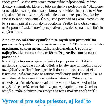
spochybniť. Je táto myšlienka momentálne nápomocná? Máme
dôkazy z minulosti, ktoré by túto myšlienku podporovali? Skutočne
sa nenájde možno jedna osoba, ktorá by to videla inak? Je to vážne
tak, ako nám to hovorí myšlienka alebo sú aj iné spôsoby, ako by
sme si to mohli vysvetliť? Čo by sme povedali blízkemu človeku, ak
by za nami prišiel s rovnakým pocitom? Všetky tieto otázky nám
môžu pomôcť získať novú perspektívu a pozrieť sa na našu situáciu
z iných uhlov.
A nakoniec, môžeme vyskúšať túto myšlienku premeniť na
pozitívnu.
Napríklad o sebe môžeme povedať:
“Dal/a som do toho
maximum, čo som momentálne mohol/mohla. Urobím to
najlepšie, ako momentálne môžem. Pripravil/a som sa na to
poriadne.”
Nie vždy je to samozrejme možné a to je v poriadku. Takéto
myslenie si vyžaduje cvik ale dôležité je, aby sme sa naučili o sebe
rozmýšľať viac flexibilne a priniesli do vzťahu so sebou aj viac
láskavosti. Môžeme naše negatívne myšlienky skúsiť zameniť aj za
neutrálne, ak teraz nevidíme pozitívnu stránku. “Stáva sa, že
niekedy sa nám niečo nepodarí a to je v poriadku. Aj keď mi to
nevyšlo dnes, môžem to skúsiť zajtra. Aj napriek tomu, že mi to
nevyšlo, mám blízkych, na ktorých sa teraz môžem spoľahnúť.”
Vytvor si pre seba priestor, aj keď to