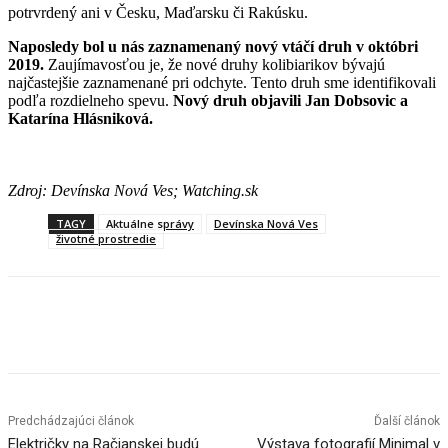
potrvrdený ani v Česku, Maďarsku či Rakúsku.
Naposledy bol u nás zaznamenaný nový vtáčí druh v októbri
2019.
Zaujímavosťou je, že nové druhy kolibiarikov bývajú
najčastejšie zaznamenané pri odchyte. Tento druh sme identifikovali
podľa rozdielneho spevu.
Nový druh objavili Jan Dobsovic a
Katarína Hlásniková.
Zdroj: Devínska Nová Ves; Watching.sk
TAGY
Aktuálne správy
Devínska Nová Ves
životné prostredie
Facebook
X
Linkedin
Tumblr
Predchádzajúci článok
Ďalší článok
Električky na Račianskej budú
Výstava fotografií Minimal v