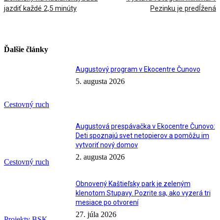
jazdiť každé 2,5 minúty
Pezinku je predĺžená
Ďalšie články
Augustový program v Ekocentre Čunovo
5. augusta 2026
Cestovný ruch
Augustová prespávačka v Ekocentre Čunovo:
Deti spoznajú svet netopierov a pomôžu im
vytvoriť nový domov
2. augusta 2026
Cestovný ruch
Obnovený Kaštieľsky park je zeleným
klenotom Stupavy. Pozrite sa, ako vyzerá tri
mesiace po otvorení
27. júla 2026
Projekty BSK