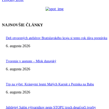
NAJNOVŠIE ČLÁNKY
Deň otvorených ateliérov Bratislavského kraja si tento rok dáva prestávku
6. augusta 2026
Tvorenie v auguste – Mlok dunajský
6. augusta 2026
Tip na výlet: Krásnymi lesmi Malých Karpát z Pezinka na Babu
6. augusta 2026
Jubilejný Salón výtvarníkov nesie STOPU troch desaťročí tvorby