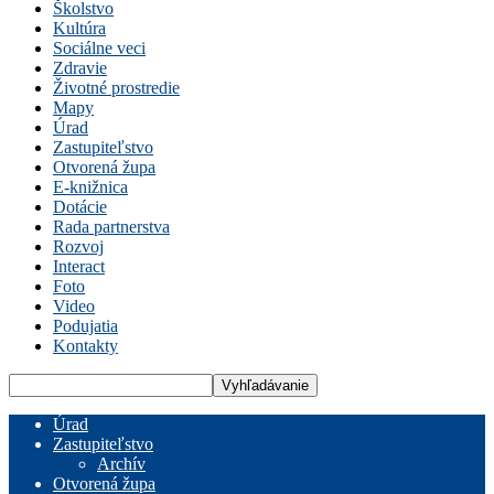
Školstvo
Kultúra
Sociálne veci
Zdravie
Životné prostredie
Mapy
Úrad
Zastupiteľstvo
Otvorená župa
E-knižnica
Dotácie
Rada partnerstva
Rozvoj
Interact
Foto
Video
Podujatia
Kontakty
Úrad
Zastupiteľstvo
Archív
Otvorená župa