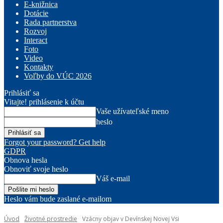
E-knižnica
Dotácie
Rada partnerstva
Rozvoj
Interact
Foto
Video
Kontakty
Voľby do VÚC 2026
Prihlásiť sa
Vitajte! prihlásenie k účtu
Vaše užívateľské meno
heslo
Forgot your password? Get help
GDPR
Obnova hesla
Obnoviť svoje heslo
Váš e-mail
Heslo vám bude zaslané e-mailom
Úvod
Životné prostredie
Vzácny objav v Devínskej Novej Vsi