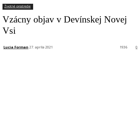
Životné prostredie
Vzácny objav v Devínskej Novej
Vsi
Lucia Forman
27. apríla 2021
1936
0
Facebook
X
Linkedin
Tumblr