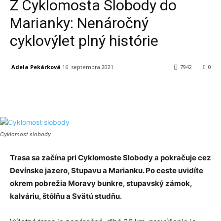
Z Cyklomosta Slobody do
Marianky: Nenáročný
cyklovýlet plný histórie
Adela Pekárková
16. septembra 2021
7942
0
Facebook
X
Linkedin
Tumblr
Cyklomost slobody
Trasa sa začína pri Cyklomoste Slobody a pokračuje cez
Devínske jazero, Stupavu a Marianku. Po ceste uvidíte
okrem pobrežia Moravy bunkre, stupavský zámok,
kalváriu, štôlňu a Svätú studňu.