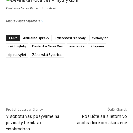
Devínska Nová Ves – mýtny dom
Mapu výletu nájdete je
tu
.
TAGY
Aktuálne správy
Cyklomost slobody
cyklovýlet
cyklovýlety
Devínska Nová Ves
marianka
Stupava
tip na výlet
Záhorská Bystrica
Facebook
X
Linkedin
Tumblr
Predchádzajúci článok
Ďalší článok
V sobotu vás pozývame na
Rozlúčte sa s letom vo
pezinský Piknik vo
vinohradníckom skanzene
vinohradoch