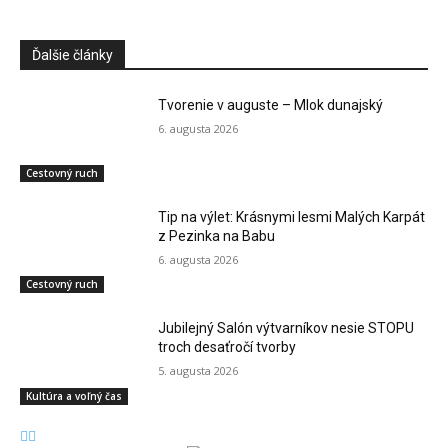
Ďalšie články
Tvorenie v auguste – Mlok dunajský
6. augusta 2026
Cestovný ruch
Tip na výlet: Krásnymi lesmi Malých Karpát
z Pezinka na Babu
6. augusta 2026
Cestovný ruch
Jubilejný Salón výtvarníkov nesie STOPU
troch desaťročí tvorby
5. augusta 2026
Kultúra a voľný čas