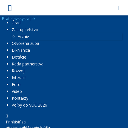
Bratislavskykraj.sk
Úrad
Zastupiteľstvo
Archív
Otvorená župa
E-knižnica
Dotácie
Rada partnerstva
Rozvoj
Interact
Foto
Video
Kontakty
Voľby do VÚC 2026
Prihlásiť sa
Vitajte! prihlásenie k účtu