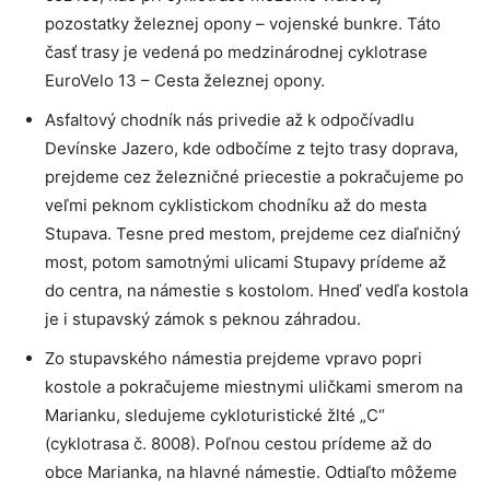
pozostatky železnej opony – vojenské bunkre. Táto
časť trasy je vedená po medzinárodnej cyklotrase
EuroVelo 13 – Cesta železnej opony.
Asfaltový chodník nás privedie až k odpočívadlu
Devínske Jazero, kde odbočíme z tejto trasy doprava,
prejdeme cez železničné priecestie a pokračujeme po
veľmi peknom cyklistickom chodníku až do mesta
Stupava. Tesne pred mestom, prejdeme cez diaľničný
most, potom samotnými ulicami Stupavy prídeme až
do centra, na námestie s kostolom. Hneď vedľa kostola
je i stupavský zámok s peknou záhradou.
Zo stupavského námestia prejdeme vpravo popri
kostole a pokračujeme miestnymi uličkami smerom na
Marianku, sledujeme cykloturistické žlté „C“
(cyklotrasa č. 8008). Poľnou cestou prídeme až do
obce Marianka, na hlavné námestie. Odtiaľto môžeme