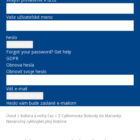
Vaše užívateľské meno
heslo
Forgot your password? Get help
GDPR
Obnova hesla
Obnoviť svoje heslo
Váš e-mail
Heslo vám bude zaslané e-mailom
Úvod
Kultúra a voľný čas
Z Cyklomosta Slobody do Marianky:
Nenáročný cyklovýlet plný histórie
Kultúra a voľný čas
Správy na titulke