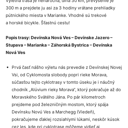
Výletná trasa je nenáročná, dlhá 30 km, prevýšenie je
300 m a prejdete ju asi za 3 hodiny vrátane prehliadky
pútnického miesta v Marianke. Vhodné sú trekové
a horské bicykle. Šťastnú cestu!
Popis trasy: Devínska Nová Ves – Devínske Jazero –
Stupava – Marianka – Záhorská Bystrica – Devínska
Nová Ves
Prvá časť nášho výletu nás prevedie z Devínskej Novej
Vsi, od Cyklomosta slobody popri rieke Morava,
súčasťou tejto cyklotrasy v tomto úseku je i náučný
chodník „Alúvium rieky Morava“, ktorý pokračuje až do
Moravského Svätého Jána. Po pár kilometroch
prejdeme pod železničným mostom, ktorý spája
Devínsku Novú Ves a Marchegg (Viedeň),
pokračujeme ďaklej rozsiahlymi lúkami, neskôr kúsok
cez les, kde pri cyklotrase môžeme vidieť aj