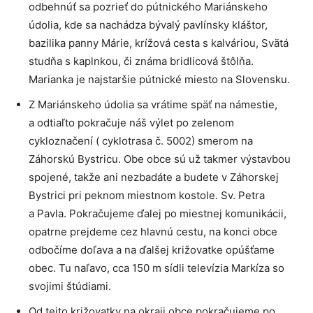
odbehnúť sa pozrieť do pútnického Mariánskeho
údolia, kde sa nachádza bývalý pavlínsky kláštor,
bazilika panny Márie, krížová cesta s kalváriou, Svätá
studňa s kaplnkou, či známa bridlicová štôlňa.
Marianka je najstaršie pútnické miesto na Slovensku.
Z Mariánskeho údolia sa vrátime späť na námestie,
a odtiaľto pokračuje náš výlet po zelenom
cykloznačení ( cyklotrasa č. 5002) smerom na
Záhorskú Bystricu. Obe obce sú už takmer výstavbou
spojené, takže ani nezbadáte a budete v Záhorskej
Bystrici pri peknom miestnom kostole. Sv. Petra
a Pavla. Pokračujeme ďalej po miestnej komunikácii,
opatrne prejdeme cez hlavnú cestu, na konci obce
odbočíme doľava a na ďalšej križovatke opúšťame
obec. Tu naľavo, cca 150 m sídli televízia Markíza so
svojimi štúdiami.
Od tejto križovatky na okraji obce pokračujeme po