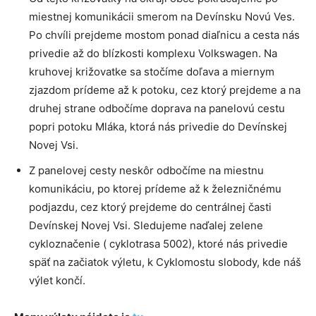
miestnej komunikácii smerom na Devínsku Novú Ves.
Po chvíli prejdeme mostom ponad diaľnicu a cesta nás
privedie až do blízkosti komplexu Volkswagen. Na
kruhovej križovatke sa stočíme doľava a miernym
zjazdom prídeme až k potoku, cez ktorý prejdeme a na
druhej strane odbočíme doprava na panelovú cestu
popri potoku Mláka, ktorá nás privedie do Devínskej
Novej Vsi.
Z panelovej cesty neskôr odbočíme na miestnu
komunikáciu, po ktorej prídeme až k železničnému
podjazdu, cez ktorý prejdeme do centrálnej časti
Devínskej Novej Vsi. Sledujeme naďalej zelene
cykloznačenie ( cyklotrasa 5002), ktoré nás privedie
späť na začiatok výletu, k Cyklomostu slobody, kde náš
výlet končí.