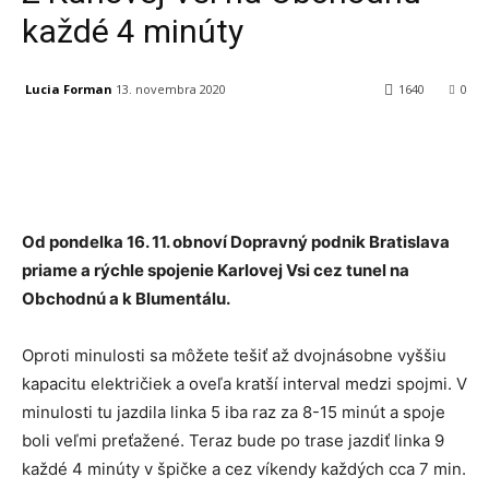
každé 4 minúty
Lucia Forman
13. novembra 2020
1640
0
Facebook
X
Linkedin
Tumblr
Od pondelka 16. 11. obnoví Dopravný podnik Bratislava
priame a rýchle spojenie Karlovej Vsi cez tunel na
Obchodnú a k Blumentálu.
Oproti minulosti sa môžete tešiť až dvojnásobne vyššiu
kapacitu električiek a oveľa kratší interval medzi spojmi. V
minulosti tu jazdila linka 5 iba raz za 8-15 minút a spoje
boli veľmi preťažené. Teraz bude po trase jazdiť linka 9
každé 4 minúty v špičke a cez víkendy každých cca 7 min.