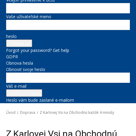
Vaše užívateľské meno
heslo
Forgot your password? Get help
GDPR
Obnova hesla
Obnoviť svoje heslo
Váš e-mail
Heslo vám bude zaslané e-mailom
Úvod
Doprava
Z Karlovej Vsi na Obchodnú každé 4 minúty
Doprava
Z Karlovej Vsi na Obchodnú