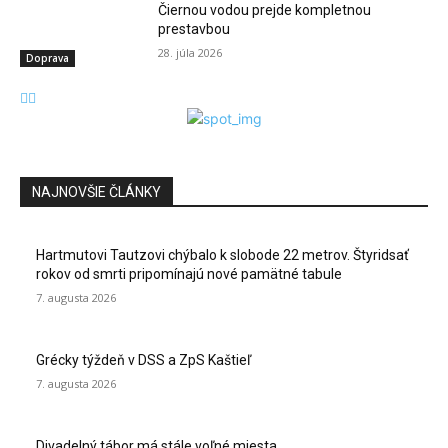
Čiernou vodou prejde kompletnou
prestavbou
28. júla 2026
Doprava
NAJNOVŠIE ČLÁNKY
Hartmutovi Tautzovi chýbalo k slobode 22 metrov. Štyridsať
rokov od smrti pripomínajú nové pamätné tabule
7. augusta 2026
Grécky týždeň v DSS a ZpS Kaštieľ
7. augusta 2026
Divadelný tábor má stále voľné miesta