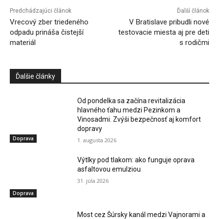
Predchádzajúci článok
Ďalší článok
Vrecový zber triedeného
V Bratislave pribudli nové
odpadu prináša čistejší
testovacie miesta aj pre deti
materiál
s rodičmi
Ďalšie články
Od pondelka sa začína revitalizácia
hlavného ťahu medzi Pezinkom a
Vinosadmi. Zvýši bezpečnosť aj komfort
dopravy
Doprava
1. augusta 2026
Výtlky pod tlakom: ako funguje oprava
asfaltovou emulziou
31. júla 2026
Doprava
Most cez Šúrsky kanál medzi Vajnorami a