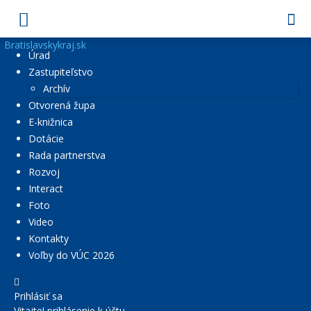
Bratislavskykraj.sk
Úrad
Zastupiteľstvo
Archív
Otvorená župa
E-knižnica
Dotácie
Rada partnerstva
Rozvoj
Interact
Foto
Video
Kontakty
Voľby do VÚC 2026
Prihlásiť sa
Vitajte! prihlásenie k účtu