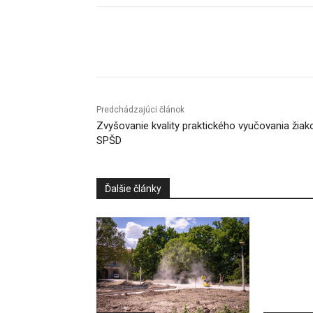
Facebook
X
Linkedin
Predchádzajúci článok
Zvyšovanie kvality praktického vyučovania žiak
SPŠD
Ďalšie články