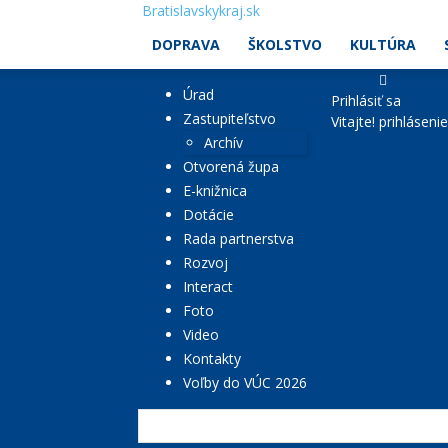
Bratislavskykraj.sk
DOPRAVA
ŠKOLSTVO
KULTÚRA
Úrad
Prihlásiť sa
Zastupiteľstvo
Vitajte! prihláseni
Archív
Otvorená župa
E-knižnica
Dotácie
Rada partnerstva
Rozvoj
Interact
Foto
Video
Kontakty
Voľby do VÚC 2026