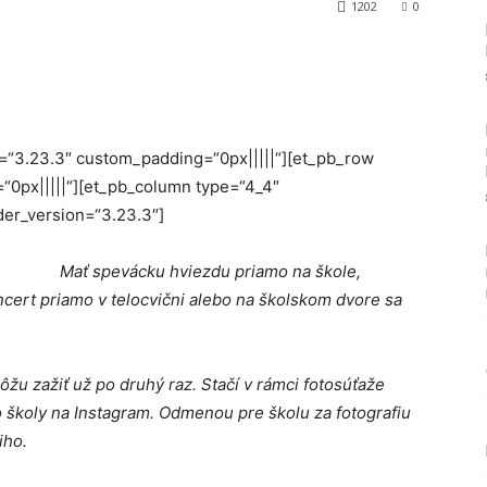
1202
0
Tumblr
on=“3.23.3″ custom_padding=“0px|||||“][et_pb_row
“0px|||||“][et_pb_column type=“4_4″
der_version=“3.23.3″]
Mať spevácku hviezdu priamo na škole,
oncert priamo v telocvični alebo na školskom dvore sa
žu zažiť už po druhý raz. Stačí v rámci
fotosúťaže
zo školy na Instagram. Odmenou pre školu za fotografiu
iho.