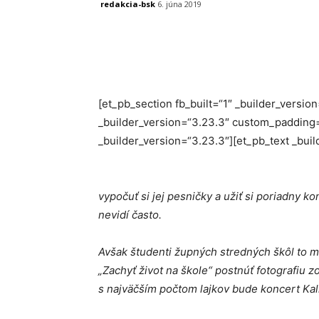
redakcia-bsk
6. júna 2019
Facebook
X
Linkedin
[et_pb_section fb_built=“1″ _builder_versi
_builder_version=“3.23.3″ custom_padding=
_builder_version=“3.23.3″][et_pb_text _buil
vypočuť si jej pesničky a užiť si poriadny k
nevidí často.
Avšak študenti župných stredných škôl to mô
„Zachyť život na škole“ postnúť fotografiu 
s najväčším počtom lajkov bude koncert Kal