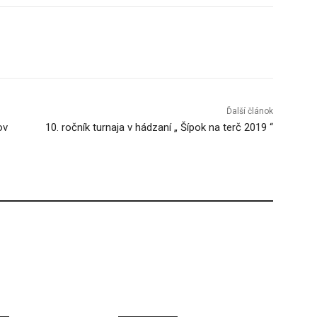
Tumblr
Ďalší článok
ov
10. ročník turnaja v hádzaní „ Šípok na terč 2019 “