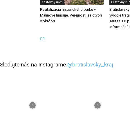
Cestovný ruch
Cestovný ru
Revitalizácia historického parku v
Bratislavský
Malinove finišuje. Verejnosti sa otvorí
výročie trag
v októbri
Tautza. Pri 
informačnú 
Sledujte nás na Instagrame
@bratislavsky_kraj