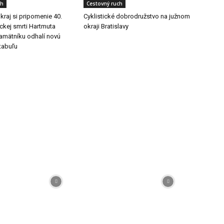
ch
Cestovný ruch
 kraj si pripomenie 40.
Cyklistické dobrodružstvo na južnom
ickej smrti Hartmuta
okraji Bratislavy
pamätníku odhalí novú
tabuľu