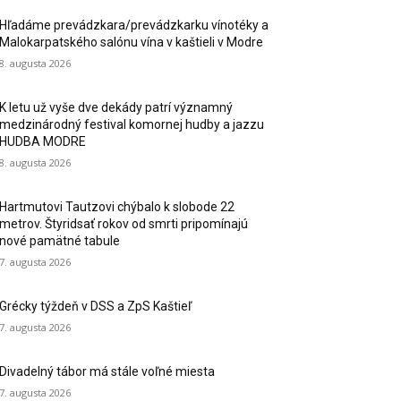
Hľadáme prevádzkara/prevádzkarku vínotéky a
Malokarpatského salónu vína v kaštieli v Modre
8. augusta 2026
K letu už vyše dve dekády patrí významný
medzinárodný festival komornej hudby a jazzu
HUDBA MODRE
8. augusta 2026
Hartmutovi Tautzovi chýbalo k slobode 22
metrov. Štyridsať rokov od smrti pripomínajú
nové pamätné tabule
7. augusta 2026
Grécky týždeň v DSS a ZpS Kaštieľ
7. augusta 2026
Divadelný tábor má stále voľné miesta
7. augusta 2026