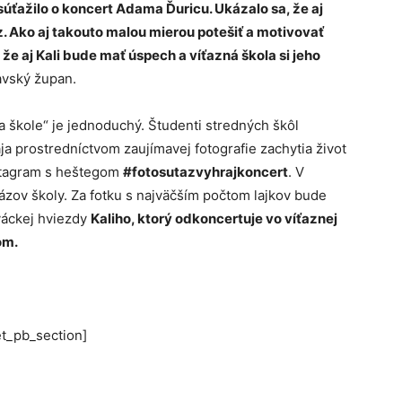
súťažilo o koncert Adama Ďuricu. Ukázalo sa, že aj
lz. Ako aj takouto malou mierou potešiť a motivovať
 že aj Kali bude mať úspech a víťazná škola si jeho
avský župan.
a škole“ je jednoduchý. Študenti stredných škôl
a prostredníctvom zaujímavej fotografie zachytia život
Instagram s heštegom
#fotosutazvyhrajkoncert
. V
ázov školy. Za fotku s najväčším počtom lajkov bude
áckej hviezdy
K
aliho, ktorý odkoncertuje vo víťaznej
om.
et_pb_section]