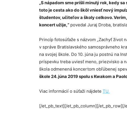
„S nápadom sme prišli minulý rok, kedy sa 
toto je cesta ako do škôl vniesť nový impu
študentov, učiteľov a školy celkovo. Verím,
koncert užije,“
povedal Juraj Droba, bratisl
Princíp fotosúťaže s názvom „Zachyť život n
v správe Bratislavského samosprávneho kraj
na svojej škole. Do 10. júna ju postnú na 
príspevku treba uviesť meno, priezvisko a n
škola odmenená koncertom obľúbenej spev
škole
24. júna 2019 spolu s Kwakom a Pa
o
l
Viac informácií o súťaži nájdete
TU
[/et_pb_text][/et_pb_column][/et_pb_row][/