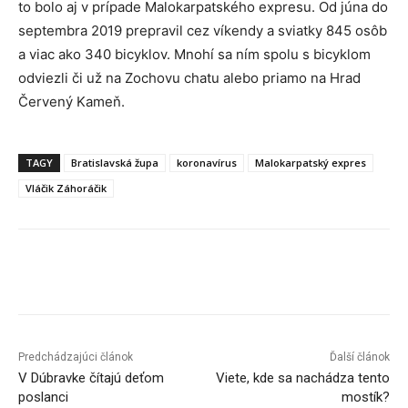
to bolo aj v prípade Malokarpatského expresu. Od júna do
septembra 2019 prepravil cez víkendy a sviatky 845 osôb
a viac ako 340 bicyklov. Mnohí sa ním spolu s bicyklom
odviezli či už na Zochovu chatu alebo priamo na Hrad
Červený Kameň.
TAGY
Bratislavská župa
koronavírus
Malokarpatský expres
Vláčik Záhoráčik
Facebook
X
Linkedin
Tumblr
Predchádzajúci článok
Ďalší článok
V Dúbravke čítajú deťom
Viete, kde sa nachádza tento
poslanci
mostík?