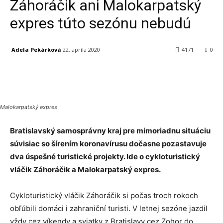
Záhoráčik ani Malokarpatský
expres túto sezónu nebudú
Adela Pekárková
22. apríla 2020
4171
0
Facebook
X
Linkedin
Tumblr
Malokarpatský expres
Bratislavský samosprávny kraj pre mimoriadnu situáciu
súvisiac so šírením koronavírusu dočasne pozastavuje
dva úspešné turistické projekty. Ide o cykloturistický
vláčik Záhoráčik a Malokarpatský expres.
Cykloturistický vláčik Záhoráčik si počas troch rokoch
obľúbili domáci i zahraniční turisti. V letnej sezóne jazdil
vždy cez víkendy a sviatky z Bratislavy cez Zohor do