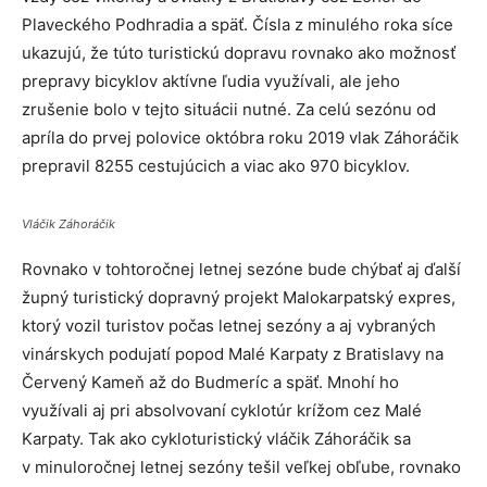
Plaveckého Podhradia a späť. Čísla z minulého roka síce
ukazujú, že túto turistickú dopravu rovnako ako možnosť
prepravy bicyklov aktívne ľudia využívali, ale jeho
zrušenie bolo v tejto situácii nutné. Za celú sezónu od
apríla do prvej polovice októbra roku 2019 vlak Záhoráčik
prepravil 8255 cestujúcich a viac ako 970 bicyklov.
Vláčik Záhoráčik
Rovnako v tohtoročnej letnej sezóne bude chýbať aj ďalší
župný turistický dopravný projekt Malokarpatský expres,
ktorý vozil turistov počas letnej sezóny a aj vybraných
vinárskych podujatí popod Malé Karpaty z Bratislavy na
Červený Kameň až do Budmeríc a späť. Mnohí ho
využívali aj pri absolvovaní cyklotúr krížom cez Malé
Karpaty. Tak ako cykloturistický vláčik Záhoráčik sa
v minuloročnej letnej sezóny tešil veľkej obľube, rovnako