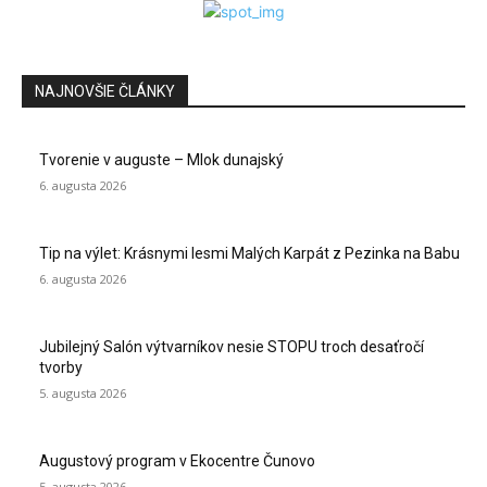
NAJNOVŠIE ČLÁNKY
Tvorenie v auguste – Mlok dunajský
6. augusta 2026
Tip na výlet: Krásnymi lesmi Malých Karpát z Pezinka na Babu
6. augusta 2026
Jubilejný Salón výtvarníkov nesie STOPU troch desaťročí
tvorby
5. augusta 2026
Augustový program v Ekocentre Čunovo
5. augusta 2026