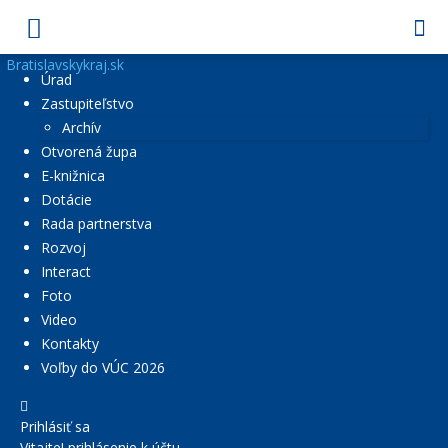
Bratislavskykraj.sk
Úrad
Zastupiteľstvo
Archív
Otvorená župa
E-knižnica
Dotácie
Rada partnerstva
Rozvoj
Interact
Foto
Video
Kontakty
Voľby do VÚC 2026
Prihlásiť sa
Vitajte! prihlásenie k účtu