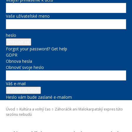
Vaše užívateľské meno
heslo
Forgot your password? Get help
GDPR
Obnova hesla
Obnoviť svoje heslo
Váš e-mail
Heslo vám bude zaslané e-mailom
Úvod
Kultúra a voľný čas
Záhoráčik ani Malokarpatský expres túto
sezónu nebudú
Kultúra a voľný čas
Novinky zo župy
Správy na titulke