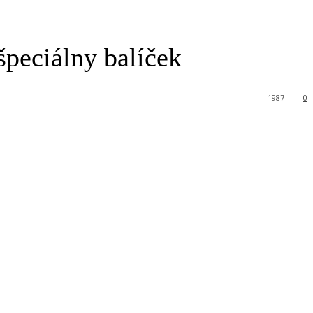
špeciálny balíček
1987
0