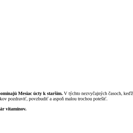
ipomínajú Mesiac úcty k starším.
V týchto nezvyčajných časoch, keďže 
okov pozdraviť, povzbudiť a aspoň malou trochou potešiť.
pár vitamínov.