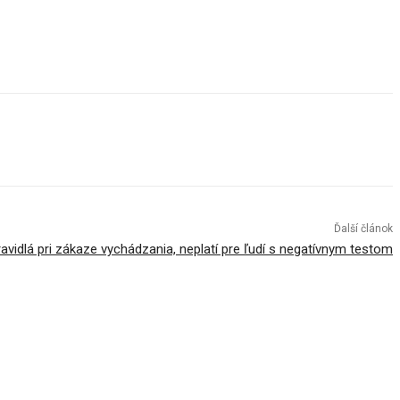
Ďalší článok
avidlá pri zákaze vychádzania, neplatí pre ľudí s negatívnym testom