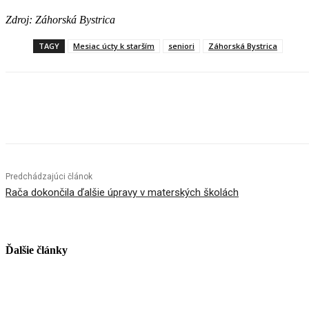
Zdroj: Záhorská Bystrica
TAGY
Mesiac úcty k starším
seniori
Záhorská Bystrica
Facebook
X
Linkedin
Tumblr
Predchádzajúci článok
Rača dokončila ďalšie úpravy v materských školách
Ďalšie články