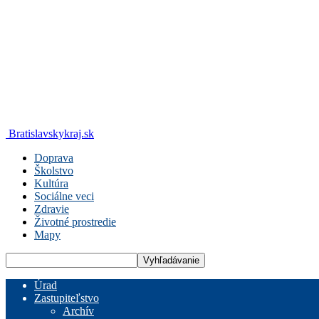
Bratislavskykraj.sk
Doprava
Školstvo
Kultúra
Sociálne veci
Zdravie
Životné prostredie
Mapy
Úrad
Zastupiteľstvo
Archív