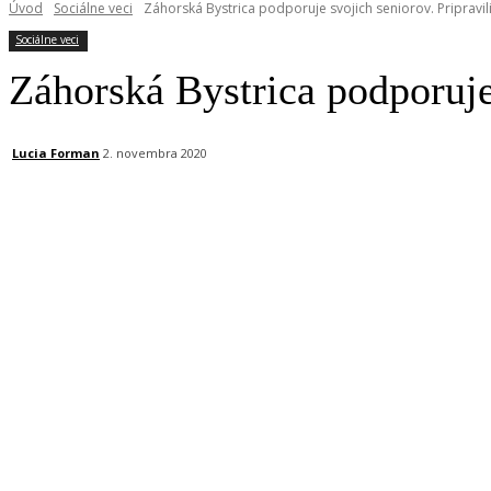
Úvod
Sociálne veci
Záhorská Bystrica podporuje svojich seniorov. Pripravili
Sociálne veci
Záhorská Bystrica podporuje 
Lucia Forman
2. novembra 2020
Facebook
X
Linkedin
Tumblr