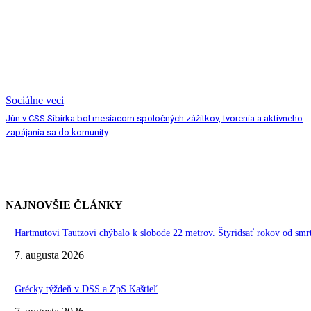
Sociálne veci
Jún v CSS Sibírka bol mesiacom spoločných zážitkov, tvorenia a aktívneho
zapájania sa do komunity
NAJNOVŠIE ČLÁNKY
Hartmutovi Tautzovi chýbalo k slobode 22 metrov. Štyridsať rokov od smr
7. augusta 2026
Grécky týždeň v DSS a ZpS Kaštieľ