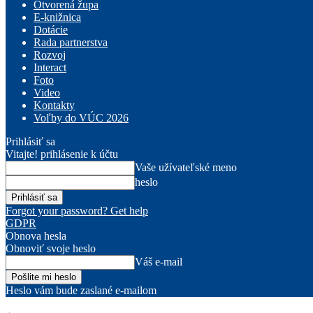
Otvorená župa
E-knižnica
Dotácie
Rada partnerstva
Rozvoj
Interact
Foto
Video
Kontakty
Voľby do VÚC 2026
Prihlásiť sa
Vitajte! prihlásenie k účtu
Vaše užívateľské meno
heslo
Forgot your password? Get help
GDPR
Obnova hesla
Obnoviť svoje heslo
Váš e-mail
Heslo vám bude zaslané e-mailom