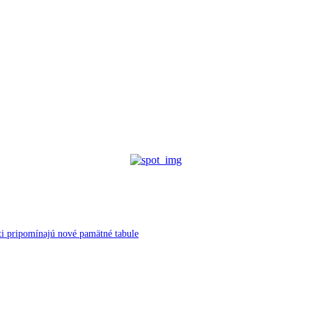
ti pripomínajú nové pamätné tabule