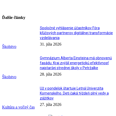
Ďalšie články
Spoločné vyhlásenie účastníkov Fóra
kľúčových partnerov digitálnej transformácie
vzdelávania
31. júla 2026
Školstvo
Gymnázium Alberta Einsteina má obnovenú
fasádu. Kraj zvýšil energetickú efektívnosť
najstaršej strednej školy v Petržalke
28. júla 2026
Školstvo
Už v pondelok štartuje Letná Univerzita
Komenského. Deti čaká týždeň plný vedy a
zážitkov
27. júla 2026
Kultúra a voľný čas