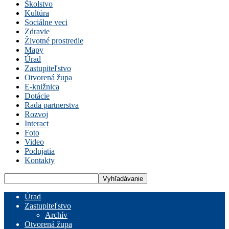
Školstvo
Kultúra
Sociálne veci
Zdravie
Životné prostredie
Mapy
Úrad
Zastupiteľstvo
Otvorená župa
E-knižnica
Dotácie
Rada partnerstva
Rozvoj
Interact
Foto
Video
Podujatia
Kontakty
Úrad
Zastupiteľstvo
Archív
Otvorená župa