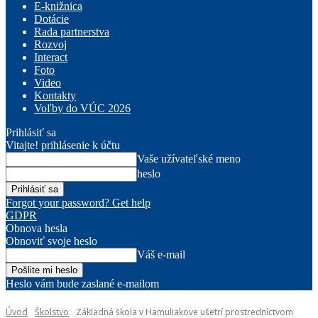
E-knižnica
Dotácie
Rada partnerstva
Rozvoj
Interact
Foto
Video
Kontakty
Voľby do VÚC 2026
Prihlásiť sa
Vitajte! prihlásenie k účtu
Vaše užívateľské meno
heslo
Forgot your password? Get help
GDPR
Obnova hesla
Obnoviť svoje heslo
Váš e-mail
Heslo vám bude zaslané e-mailom
Úvod
Školstvo
Základná škola v Hamuliakove ušetrí prostredníctvom