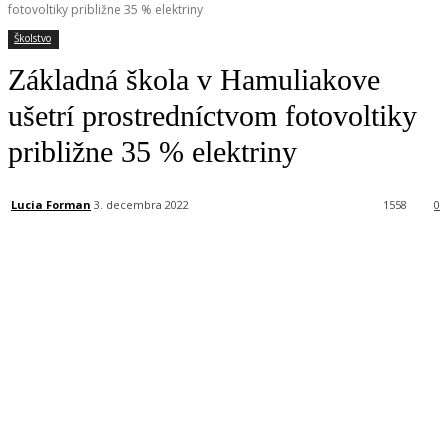
fotovoltiky približne 35 % elektriny
Školstvo
Základná škola v Hamuliakove
ušetrí prostredníctvom fotovoltiky
približne 35 % elektriny
Lucia Forman
3. decembra 2022
1558
0
Facebook
X
Linkedin
Tumblr