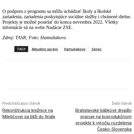
O podporu z programu sa môžu uchádzať školy a školské
zariadenia, zariadenia poskytujúce sociálne služby i chránené dielne.
Projekty je možné posielať do konca novembra 2022. Všetky
informácie sú na webe Nadácie ZSE.
Zdroj: TASR; Foto: Hamuliakovo
TAGY
Aktuálne správy
Hamuliakovo
Senec
Facebook
X
Linkedin
Tumblr
Predchádzajúci článok
Ďalší článok
Rekonštrukcia knižnice na
Bratislavské bábkové divadlo
Miletičovej sa blíži do finále
pracuje na koprodukčnom
projekte k výročiu rozdelenia
Česko-Slovenska