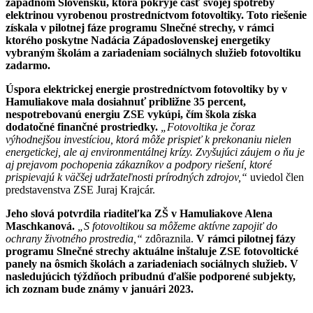
západnom Slovensku, ktorá pokryje časť svojej spotreby
elektrinou vyrobenou prostredníctvom fotovoltiky. Toto riešenie
získala v pilotnej fáze programu Slnečné strechy, v rámci
ktorého poskytne Nadácia Západoslovenskej energetiky
vybraným školám a zariadeniam sociálnych služieb fotovoltiku
zadarmo.
Úspora elektrickej energie prostredníctvom fotovoltiky by v
Hamuliakove mala dosiahnuť približne 35 percent,
nespotrebovanú energiu ZSE vykúpi, čím škola získa
dodatočné finančné prostriedky.
„Fotovoltika je čoraz
výhodnejšou investíciou, ktorá môže prispieť k prekonaniu nielen
energetickej, ale aj environmentálnej krízy. Zvyšujúci záujem o ňu je
aj prejavom pochopenia zákazníkov a podpory riešení, ktoré
prispievajú k väčšej udržateľnosti prírodných zdrojov,“
uviedol člen
predstavenstva ZSE Juraj Krajcár.
Jeho slová potvrdila riaditeľka ZŠ v Hamuliakove Alena
Maschkanová.
„S fotovoltikou sa môžeme aktívne zapojiť do
ochrany životného prostredia,“
zdôraznila.
V rámci pilotnej fázy
programu Slnečné strechy aktuálne inštaluje ZSE fotovoltické
panely na ôsmich školách a zariadeniach sociálnych služieb. V
nasledujúcich týždňoch pribudnú ďalšie podporené subjekty,
ich zoznam bude známy v januári 2023.