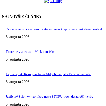
NAJNOVŠIE ČLÁNKY
Deň otvorených ateliérov Bratislavského kraja si tento rok dáva prestávku
6. augusta 2026
Tvorenie v auguste – Mlok dunajský
6. augusta 2026
Tip na výlet: Krásnymi lesmi Malých Karpát z Pezinka na Babu
6. augusta 2026
Jubilejný Salón výtvarníkov nesie STOPU troch desaťročí tvorby
5. augusta 2026