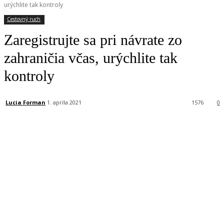
urýchlite tak kontroly
Cestovný ruch
Zaregistrujte sa pri návrate zo
zahraničia včas, urýchlite tak
kontroly
Lucia Forman
1. apríla 2021
1576
0
Facebook
X
Linkedin
Tumblr