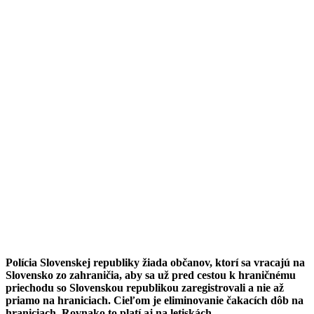
Polícia Slovenskej republiky žiada občanov, ktorí sa vracajú na
Slovensko zo zahraničia, aby sa už pred cestou k hraničnému
priechodu so Slovenskou republikou zaregistrovali a nie až
priamo na hraniciach. Cieľom je eliminovanie čakacích dôb na
hraniciach. Rovnako to platí aj na letiskách.