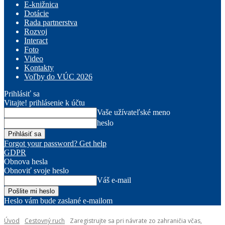
E-knižnica
Dotácie
Rada partnerstva
Rozvoj
Interact
Foto
Video
Kontakty
Voľby do VÚC 2026
Prihlásiť sa
Vitajte! prihlásenie k účtu
Vaše užívateľské meno
heslo
Forgot your password? Get help
GDPR
Obnova hesla
Obnoviť svoje heslo
Váš e-mail
Heslo vám bude zaslané e-mailom
Úvod
Cestovný ruch
Zaregistrujte sa pri návrate zo zahraničia včas,