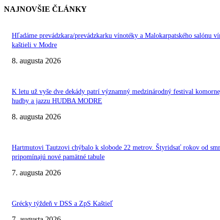
NAJNOVŠIE ČLÁNKY
Hľadáme prevádzkara/prevádzkarku vínotéky a Malokarpatského salónu ví
kaštieli v Modre
8. augusta 2026
K letu už vyše dve dekády patrí významný medzinárodný festival komorne
hudby a jazzu HUDBA MODRE
8. augusta 2026
Hartmutovi Tautzovi chýbalo k slobode 22 metrov. Štyridsať rokov od smr
pripomínajú nové pamätné tabule
7. augusta 2026
Grécky týždeň v DSS a ZpS Kaštieľ
7. augusta 2026