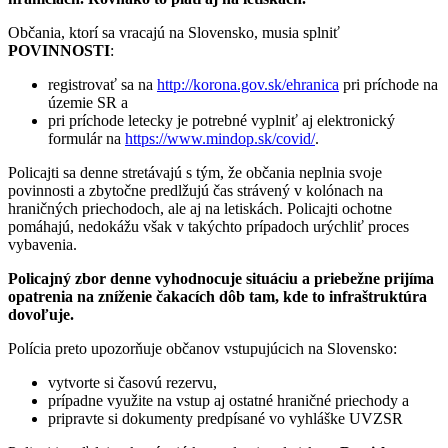
Občania, ktorí sa vracajú na Slovensko, musia splniť
POVINNOSTI
:
registrovať sa na
http://korona.gov.sk/ehranica
pri príchode na
územie SR a
pri príchode letecky je potrebné vyplniť aj elektronický
formulár na
https://www.mindop.sk/covid/
.
Policajti sa denne stretávajú s tým, že občania neplnia svoje
povinnosti a zbytočne predlžujú čas strávený v kolónach na
hraničných priechodoch, ale aj na letiskách. Policajti ochotne
pomáhajú, nedokážu však v takýchto prípadoch urýchliť proces
vybavenia.
Policajný zbor denne vyhodnocuje situáciu a priebežne prijíma
opatrenia na zníženie čakacích dôb tam, kde to infraštruktúra
dovoľuje.
Polícia preto upozorňuje občanov vstupujúcich na Slovensko:
vytvorte si časovú rezervu,
prípadne využite na vstup aj ostatné hraničné priechody a
pripravte si dokumenty predpísané vo vyhláške UVZSR