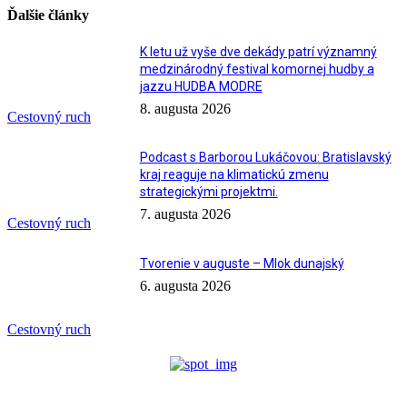
Ďalšie články
K letu už vyše dve dekády patrí významný
medzinárodný festival komornej hudby a
jazzu HUDBA MODRE
8. augusta 2026
Cestovný ruch
Podcast s Barborou Lukáčovou: Bratislavský
kraj reaguje na klimatickú zmenu
strategickými projektmi.
7. augusta 2026
Cestovný ruch
Tvorenie v auguste – Mlok dunajský
6. augusta 2026
Cestovný ruch