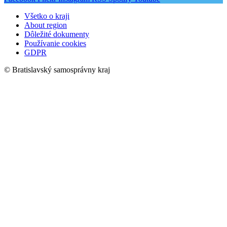
Všetko o kraji
About region
Dôležité dokumenty
Používanie cookies
GDPR
© Bratislavský samosprávny kraj