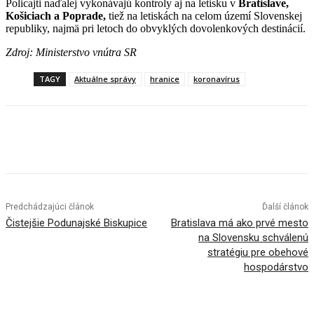
Policajti naďalej vykonávajú kontroly aj na letisku v
Bratislave,
Košiciach a Poprade,
tiež na letiskách na celom území Slovenskej
republiky, najmä pri letoch do obvyklých dovolenkových destinácií.
Zdroj: Ministerstvo vnútra SR
TAGY
Aktuálne správy
hranice
koronavírus
Facebook
X
Linkedin
Tumblr
Predchádzajúci článok
Ďalší článok
Čistejšie Podunajské Biskupice
Bratislava má ako prvé mesto
na Slovensku schválenú
stratégiu pre obehové
hospodárstvo