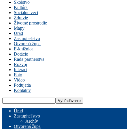
Školstvo
Kultúra
Sociálne veci
Zdravie
Životné prostredie
Mapy
Úrad
Zastupiteľstvo
Otvorená župa
E-knižnica
Dotácie
Rada partnerstva
Rozvoj
Interact
Foto
Video
Podujatia
Kontakty
Úrad
Zastupiteľstvo
Archív
Otvorená župa