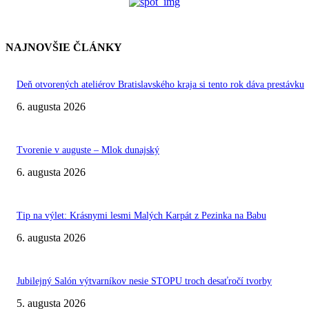
NAJNOVŠIE ČLÁNKY
Deň otvorených ateliérov Bratislavského kraja si tento rok dáva prestávku
6. augusta 2026
Tvorenie v auguste – Mlok dunajský
6. augusta 2026
Tip na výlet: Krásnymi lesmi Malých Karpát z Pezinka na Babu
6. augusta 2026
Jubilejný Salón výtvarníkov nesie STOPU troch desaťročí tvorby
5. augusta 2026