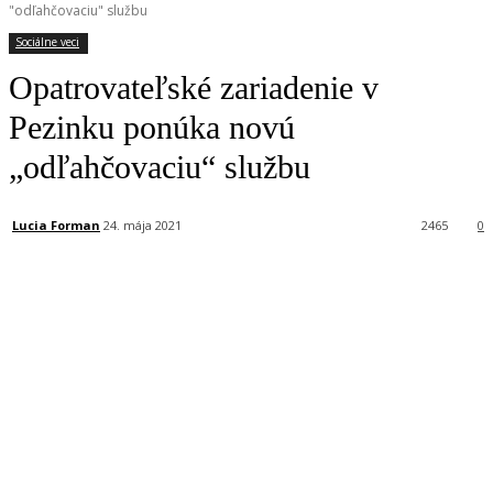
"odľahčovaciu" službu
Sociálne veci
Opatrovateľské zariadenie v
Pezinku ponúka novú
„odľahčovaciu“ službu
Lucia Forman
24. mája 2021
2465
0
Facebook
X
Linkedin
Tumblr