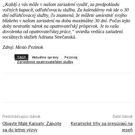
„Každý z vás môže v našom zariadení využiť, za predpokladu
voľných kapacít, odľahčovaciu službu. Za kalendárny rok ide o 30
dní odľahčovacej služby, čo znamená, že môžete umiestniť svojho
blízkeho v našom zariadení na dobu maximálne 30 dní. Počas tejto
doby nestratíte nárok na opatrovateľský príspevok. Je to vaša
dovolenka od opatrovateľskej práce,“
uviedla vedúca zariadení
sociálnych služieb Adriana Strečanská.
Zdroj: Mesto Pezinok
TAGY
Aktuálne správy
Pezinok
Zariadenie opatrovateľskej služby
Facebook
X
Linkedin
Tumblr
Predchádzajúci článok
Ďalší článok
Objavte Malé Karpaty: Zapojte
Keramické trhy sa presúvajú na
sa do letnej výzvy
jeseň