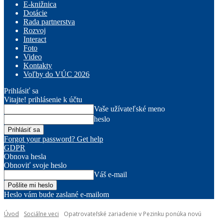
E-knižnica
Dotácie
Rada partnerstva
Rozvoj
Interact
Foto
Video
Kontakty
Voľby do VÚC 2026
Prihlásiť sa
Vitajte! prihlásenie k účtu
Vaše užívateľské meno
heslo
Forgot your password? Get help
GDPR
Obnova hesla
Obnoviť svoje heslo
Váš e-mail
Heslo vám bude zaslané e-mailom
Úvod
Sociálne veci
Opatrovateľské zariadenie v Pezinku ponúka novú