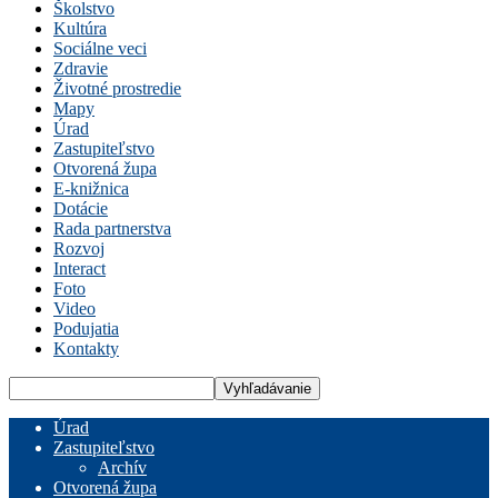
Školstvo
Kultúra
Sociálne veci
Zdravie
Životné prostredie
Mapy
Úrad
Zastupiteľstvo
Otvorená župa
E-knižnica
Dotácie
Rada partnerstva
Rozvoj
Interact
Foto
Video
Podujatia
Kontakty
Úrad
Zastupiteľstvo
Archív
Otvorená župa