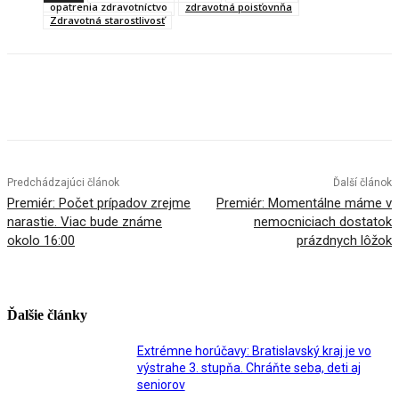
opatrenia zdravotníctvo
zdravotná poisťovnňa
Zdravotná starostlivosť
Facebook
X
Linkedin
Tumblr
Predchádzajúci článok
Ďalší článok
Premiér: Počet prípadov zrejme
Premiér: Momentálne máme v
narastie. Viac bude známe
nemocniciach dostatok
okolo 16:00
prázdnych lôžok
Ďalšie články
Extrémne horúčavy: Bratislavský kraj je vo
výstrahe 3. stupňa. Chráňte seba, deti aj
seniorov