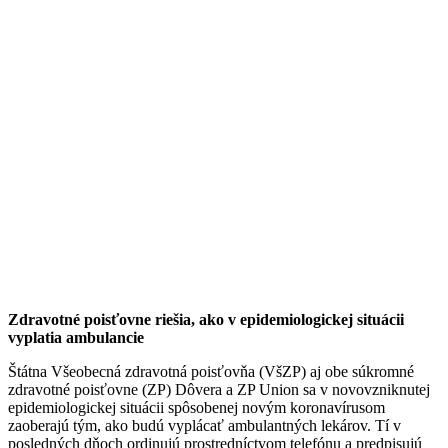
Zdravotné poisťovne riešia, ako v epidemiologickej situácii
vyplatia ambulancie
Štátna Všeobecná zdravotná poisťovňa (VšZP) aj obe súkromné
zdravotné poisťovne (ZP) Dôvera a ZP Union sa v novovzniknutej
epidemiologickej situácii spôsobenej novým koronavírusom
zaoberajú tým, ako budú vyplácať ambulantných lekárov. Tí v
posledných dňoch ordinujú prostredníctvom telefónu a predpisujú