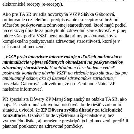
elektronické recepty (e-recepty).
Ako pre TASR uviedla hovorkyňa VšZP Slávka Gáborová,
ordinovanie cez telefón a predpisovanie e-receptov sú bežnou
súčasťou poskytovania zdravotnej starostlivosti, ktoré majú podiel
na celkovej úhrade za poskytnutú zdravotnú starostlivosť. V plnej
miere však podľa VšZP nenahradia príjmy poskytovateľov z
komplexného poskytovania zdravotnej starostlivosti, ktoré je v
súčasnosti obmedzené.
„
VšZP preto intenzívne interne rokuje o ďalších možnostiach
minimalizácie vplyvu súčasných obmedzení na poskytovateľov
zdravotnej starostlivosti.
V dohľadnom čase budeme vedieť
poskytnúť konkrétne návrhy VšZP na riešenie tejto situácie tak pre
ambulantný sektor, ako aj ústavné zdravotnícke zariadenia,“
povedala Gáborová s dôvetkom, že o riešení bude štátna ZP
následne informovať.
PR špecialista Dôvery ZP Matej Štepianský na otázku TASR, ako
najväčšia súkromná zdravotná poisťovňa bude riešiť vzniknutú
situáciu, uviedol, že
ZP Dôvera zvýšila úhrady za telefonické
konzultácie.
Uznávať bude vyšetrenia u špecialistov aj bez
výmenného lístka, aj porušenie preskripčných obmedzení, predĺžili
platnosť poukazov na zdravotné pomôcky.