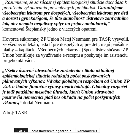
„Rozumieme, že za súčasnej epidemiologickej situácie dochádza k
prerušeniu vykonávania preventívnych prehliadok.
Garantujeme
všeobecným lekárom pre dospelých, všeobecným lekárom pre deti
a dorast i gynekológom, že túto skutočnosť ústretovo zohľadníme
tak, aby nemala negatívny vplyv na príjmy ambulancií,
“
komentoval Štepianský jedno z viacerých opatrení.
Hovorca súkromnej ZP Union Matej Neumann pre TASR vysvetlil,
že všeobecní lekári, teda tí pre dospelých aj pre deti, majú paušálne
platby – kapitácie. Všeobecných lekárov aj špecialistov súčasne ZP
Union bonifikuje za využívanie e-receptu a poskytuje im asistenciu
pri jeho aktivácii.
„Všetky ústavné zdravotnícke zariadenia z titulu aktuálnej
epidemiologickej situácie redukujú počet poskytovaných
plánovaných výkonov. Vďaka globálnym rozpočtom od Union ZP
však o žiadne finančné výnosy neprichádzajú. Globálny rozpočet
je totiž paušálna mesačná úhrada, ktorú Union zdravotná
poisťovňa nemocnici platí bez ohľadu na počet poskytnutých
výkonov,“
dodal Neumann.
Zdroj: TASR
TAGY
celoslovenské opatrenia
koronavírus