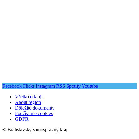
Facebook
Flickr
Instagram
RSS
Spotify
Youtube
Všetko o kraji
About region
Dôležité dokumenty
Používanie cookies
GDPR
© Bratislavský samosprávny kraj