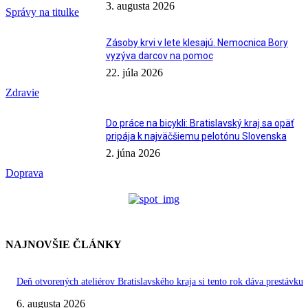
3. augusta 2026
Správy na titulke
Zásoby krvi v lete klesajú. Nemocnica Bory
vyzýva darcov na pomoc
22. júla 2026
Zdravie
Do práce na bicykli: Bratislavský kraj sa opäť
pripája k najväčšiemu pelotónu Slovenska
2. júna 2026
Doprava
NAJNOVŠIE ČLÁNKY
Deň otvorených ateliérov Bratislavského kraja si tento rok dáva prestávku
6. augusta 2026