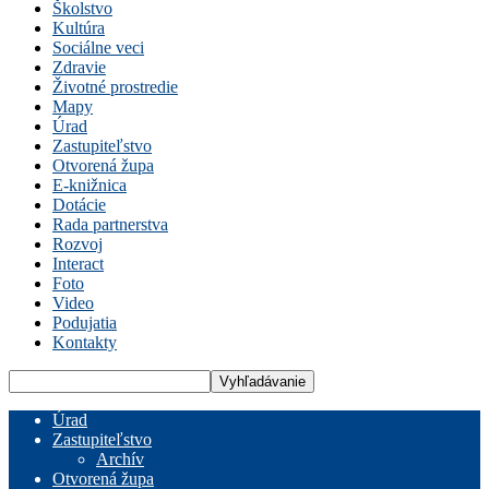
Školstvo
Kultúra
Sociálne veci
Zdravie
Životné prostredie
Mapy
Úrad
Zastupiteľstvo
Otvorená župa
E-knižnica
Dotácie
Rada partnerstva
Rozvoj
Interact
Foto
Video
Podujatia
Kontakty
Úrad
Zastupiteľstvo
Archív
Otvorená župa