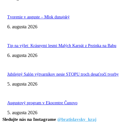
Tvorenie v auguste – Mlok dunajský
6. augusta 2026
Tip na výlet: Krásnymi lesmi Malých Karpát z Pezinka na Babu
6. augusta 2026
Jubilejný Salón výtvarníkov nesie STOPU troch desaťročí tvorby
5. augusta 2026
Augustový program v Ekocentre Čunovo
5. augusta 2026
Sledujte nás na Instagrame
@bratislavsky_kraj