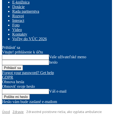
E-knižnica
Dotácie
Rada partnerstva
Rozvoj
Interact
Foto
Video
Kontakty
Voľby do VÚC 2026
Prihlásiť sa
Vitajte! prihlásenie k účtu
Vaše užívateľské meno
heslo
Forgot your password? Get help
GDPR
Obnova hesla
Obnoviť svoje heslo
Váš e-mail
Heslo vám bude zaslané e-mailom
Úvod
Zdravie
Zdravotné poisťovne riešia, ako vyplatia ambulancie