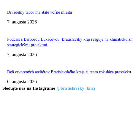
Divadelný tábor má stále voľné miesta
7. augusta 2026
Podcast s Barborou Lukáčovou: Bratislavský kraj reaguje na klimatickú z
strategickými projektmi.
7. augusta 2026
Deň otvorených ateliérov Bratislavského kraja si tento rok dáva prestávku
6. augusta 2026
Sledujte nás na Instagrame
@bratislavsky_kraj