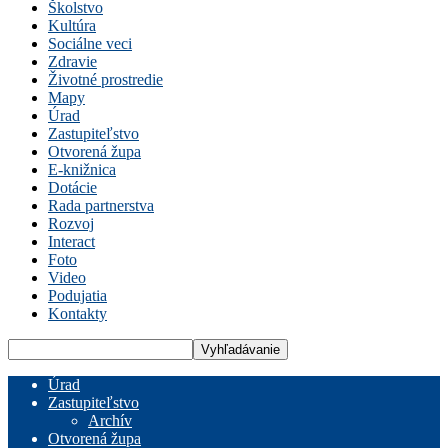
Školstvo
Kultúra
Sociálne veci
Zdravie
Životné prostredie
Mapy
Úrad
Zastupiteľstvo
Otvorená župa
E-knižnica
Dotácie
Rada partnerstva
Rozvoj
Interact
Foto
Video
Podujatia
Kontakty
Úrad
Zastupiteľstvo
Archív
Otvorená župa