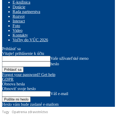
E-knižnica
Dotácie
Rada partnerstva
Rozvoj
Interact
Foto
Video
Kontakty
Voľby do VÚC 2026
Prihlásiť sa
Vitajte! prihlásenie k účtu
Vaše užívateľské meno
heslo
Forgot your password? Get help
GDPR
Obnova hesla
Obnoviť svoje heslo
Váš e-mail
Heslo vám bude zaslané e-mailom
Tagy
Opatrenia zdravotníctvo