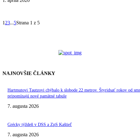
1. apríla 2020
1
2
3
...
5
Strana 1 z 5
NAJNOVŠIE ČLÁNKY
Hartmutovi Tautzovi chýbalo k slobode 22 metrov. Štyridsať rokov od smr
pripomínajú nové pamätné tabule
7. augusta 2026
Grécky týždeň v DSS a ZpS Kaštieľ
7. augusta 2026