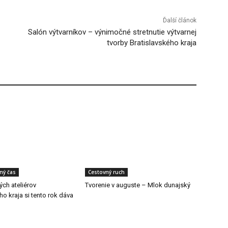
Ďalší článok
Salón výtvarníkov – výnimočné stretnutie výtvarnej
tvorby Bratislavského kraja
ľný čas
Cestovný ruch
ch ateliérov
Tvorenie v auguste – Mlok dunajský
ho kraja si tento rok dáva