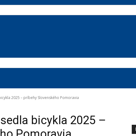
bicykla 2025 – príbehy Slovenského Pomoravia
y na titulke
sedla bicykla 2025 –
ého Pomoravia