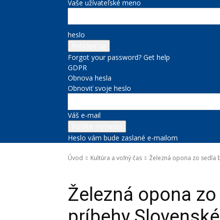
Vaše užívateľské meno
heslo
Forgot your password? Get help
GDPR
Obnova hesla
Obnoviť svoje heslo
Váš e-mail
Heslo vám bude zaslané e-mailom
Úvod
Kultúra a voľný čas
Železná opona zo sedla 
Kultúra a voľný čas
Novinky zo župy
Projekty BSK
Správ
Železná opona zo 
príbehy Slovensk