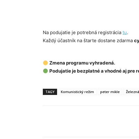
Na podujatie je potrebná registrácia
tu
.
Každý účastník na štarte dostane zdarma
cy
Zmena programu vyhradená.
Podujatie je bezplatné a vhodné aj pre 
TAGY
Komunistický režim
peter mikle
Železn
Facebook
X
Linkedin