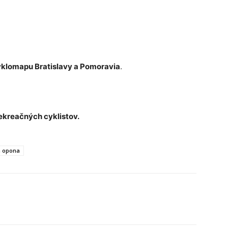
klomapu Bratislavy a Pomoravia
.
rekreačných cyklistov.
á opona
Tumblr