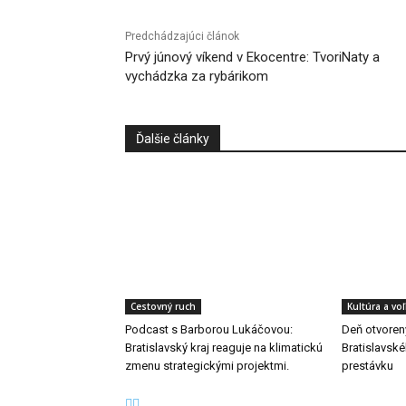
Predchádzajúci článok
Prvý júnový víkend v Ekocentre: TvoriNaty a
vychádzka za rybárikom
Ďalšie články
Cestovný ruch
Kultúra a vo
Podcast s Barborou Lukáčovou:
Deň otvorený
Bratislavský kraj reaguje na klimatickú
Bratislavské
zmenu strategickými projektmi.
prestávku