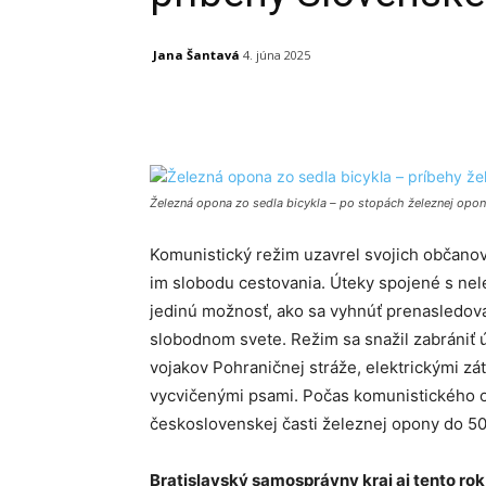
Jana Šantavá
4. júna 2025
Facebook
X
Linkedin
Železná opona zo sedla bicykla – po stopách železnej opo
Komunistický režim uzavrel svojich občano
im slobodu cestovania. Úteky spojené s ne
jedinú možnosť, ako sa vyhnúť prenasledova
slobodnom svete. Režim sa snažil zabrániť 
vojakov Pohraničnej stráže, elektrickými z
vycvičenými psami. Počas komunistického o
československej časti železnej opony do 50
Bratislavský samosprávny kraj aj tento ro