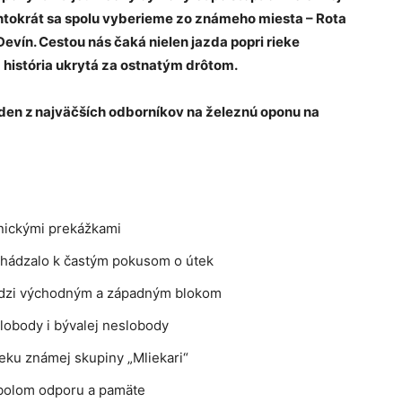
tokrát sa spolu vyberieme zo známeho miesta – Rota
evín. Cestou nás čaká nielen jazda popri rieke
a história ukrytá za ostnatým drôtom.
jeden z najväčších odborníkov na železnú oponu na
nickými prekážkami
chádzalo k častým pokusom o útek
edzi východným a západným blokom
lobody i bývalej neslobody
ku známej skupiny „Mliekari“
ymbolom odporu a pamäte