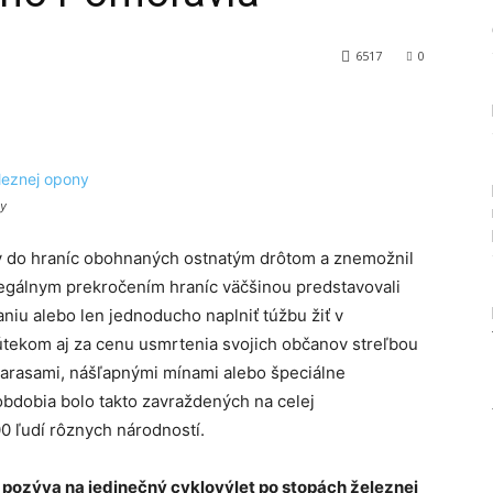
6517
0
Tumblr
ny
v do hraníc obohnaných ostnatým drôtom a znemožnil
legálnym prekročením hraníc väčšinou predstavovali
niu alebo len jednoducho naplniť túžbu žiť v
útekom aj za cenu usmrtenia svojich občanov streľbou
átarasami, nášľapnými mínami alebo špeciálne
bdobia bolo takto zavraždených na celej
0 ľudí rôznych národností.
k pozýva na jedinečný cyklovýlet po stopách železnej