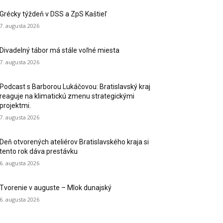
Grécky týždeň v DSS a ZpS Kaštieľ
7. augusta 2026
Divadelný tábor má stále voľné miesta
7. augusta 2026
Podcast s Barborou Lukáčovou: Bratislavský kraj
reaguje na klimatickú zmenu strategickými
projektmi.
7. augusta 2026
Deň otvorených ateliérov Bratislavského kraja si
tento rok dáva prestávku
6. augusta 2026
Tvorenie v auguste – Mlok dunajský
6. augusta 2026