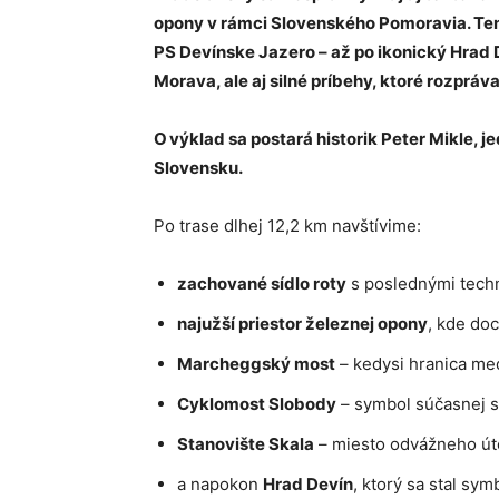
opony v rámci Slovenského Pomoravia. Ten
PS Devínske Jazero – až po ikonický Hrad D
Morava, ale aj silné príbehy, ktoré rozpráv
O výklad sa postará historik Peter Mikle, 
Slovensku.
Po trase dlhej 12,2 km navštívime:
zachované sídlo roty
s poslednými tech
najužší priestor železnej opony
, kde do
Marcheggský most
– kedysi hranica m
Cyklomost Slobody
– symbol súčasnej s
Stanovište Skala
– miesto odvážneho úte
a napokon
Hrad Devín
, ktorý sa stal s