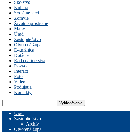
Školstvo
Kultúra
Sociálne veci
Zdravie
Životné prostredie
Mapy
Úrad
Zastupiteľstvo
Otvorená župa
E-knižnica
Dotácie
Rada partnerstva
Rozvoj
Interact
Foto
Video
Podujatia
Kontakty
Úrad
Zastupiteľstvo
Archív
Otvorená župa