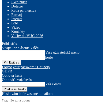
E-knižnica
Dotácie
Rada partnerstva
Rozvoj
Interact
Foto
Video
Kontakty
Voľby do VÚC 2026
Prihlásiť sa
Vitajte! prihlásenie k účtu
Vaše užívateľské meno
heslo
Forgot your password? Get help
GDPR
Obnova hesla
Obnoviť svoje heslo
Váš e-mail
Heslo vám bude zaslané e-mailom
Tagy
Železná opona