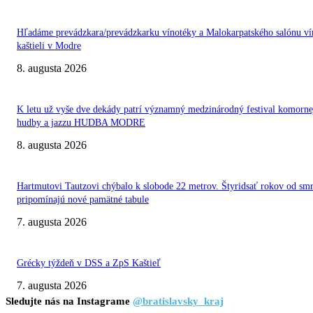
Hľadáme prevádzkara/prevádzkarku vínotéky a Malokarpatského salónu ví
kaštieli v Modre
8. augusta 2026
K letu už vyše dve dekády patrí významný medzinárodný festival komorne
hudby a jazzu HUDBA MODRE
8. augusta 2026
Hartmutovi Tautzovi chýbalo k slobode 22 metrov. Štyridsať rokov od smr
pripomínajú nové pamätné tabule
7. augusta 2026
Grécky týždeň v DSS a ZpS Kaštieľ
7. augusta 2026
Sledujte nás na Instagrame
@bratislavsky_kraj