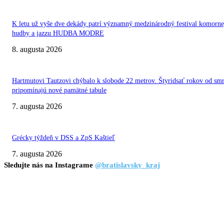
K letu už vyše dve dekády patrí významný medzinárodný festival komorne
hudby a jazzu HUDBA MODRE
8. augusta 2026
Hartmutovi Tautzovi chýbalo k slobode 22 metrov. Štyridsať rokov od smr
pripomínajú nové pamätné tabule
7. augusta 2026
Grécky týždeň v DSS a ZpS Kaštieľ
7. augusta 2026
Sledujte nás na Instagrame
@bratislavsky_kraj