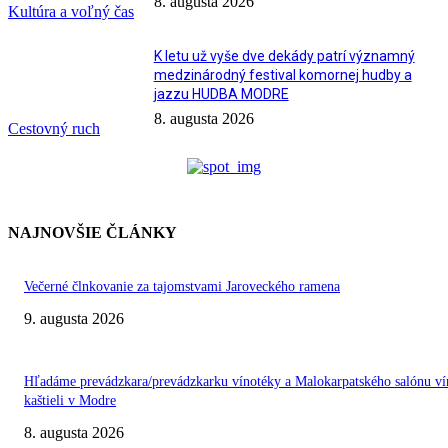
8. augusta 2026
Kultúra a voľný čas
K letu už vyše dve dekády patrí významný
medzinárodný festival komornej hudby a
jazzu HUDBA MODRE
8. augusta 2026
Cestovný ruch
NAJNOVŠIE ČLÁNKY
Večerné člnkovanie za tajomstvami Jaroveckého ramena
9. augusta 2026
Hľadáme prevádzkara/prevádzkarku vínotéky a Malokarpatského salónu ví
kaštieli v Modre
8. augusta 2026