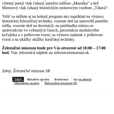
výletný parný vlak ťahaný parným rušňom „Mazutka“ a tiež
Motorový vlak ťahaný historickým motorovým vozňom „Túlavá“.
Tešiť sa môžete aj na bohatý program ako napríklad na výstavu
historickej železničnej techniky, vozenie detí na stanovišti parného
rušňa, vozenie detí na drezinách, na prehliadku múzea so
sprievodcom vo vybraných časoch, prezentáciu modulového
koľajiska a v poštovom vozni, na výstavu známok v poštovom
vozni a na ukážky ukážky hasičskej techniky.
Železničné
múzeum bude pre Vás otvorené od 10:00 – 17:00
hod.
Viac informácií nájdete na zeleznicnemuzeum.sk.
Zdroj: Železničné múzeum SR
TAGY
Aktuálne správy
Bratislava
tip na víkend
Ukončenie sezóny
Železničné múzeum SR
Facebook
X
Linkedin
Tumblr