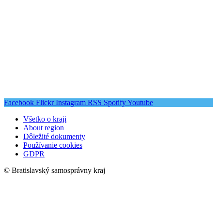
Facebook
Flickr
Instagram
RSS
Spotify
Youtube
Všetko o kraji
About region
Dôležité dokumenty
Používanie cookies
GDPR
© Bratislavský samosprávny kraj