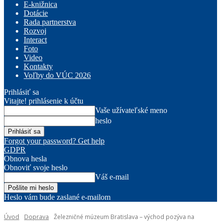
E-knižnica
Dotácie
Rada partnerstva
Rozvoj
Interact
Foto
Video
Kontakty
Voľby do VÚC 2026
Prihlásiť sa
Vitajte! prihlásenie k účtu
Vaše užívateľské meno
heslo
Forgot your password? Get help
GDPR
Obnova hesla
Obnoviť svoje heslo
Váš e-mail
Heslo vám bude zaslané e-mailom
Úvod
Doprava
Železničné múzeum Bratislava – východ pozýva na