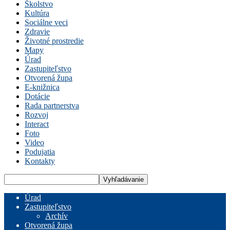
Školstvo
Kultúra
Sociálne veci
Zdravie
Životné prostredie
Mapy
Úrad
Zastupiteľstvo
Otvorená župa
E-knižnica
Dotácie
Rada partnerstva
Rozvoj
Interact
Foto
Video
Podujatia
Kontakty
Úrad
Zastupiteľstvo
Archív
Otvorená župa