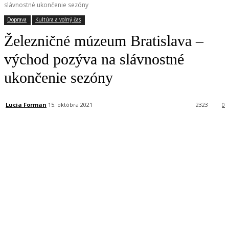
slávnostné ukončenie sezóny
Doprava
Kultúra a voľný čas
Železničné múzeum Bratislava –
východ pozýva na slávnostné
ukončenie sezóny
Lucia Forman
15. októbra 2021
2323
0
Facebook
X
Linkedin
Tumblr