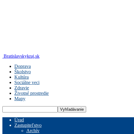
Bratislavskykraj.sk
Doprava
Školstvo
Kultúra
Sociálne veci
Zdravie
Životné prostredie
Mapy
Úrad
Zastupiteľstvo
Archív