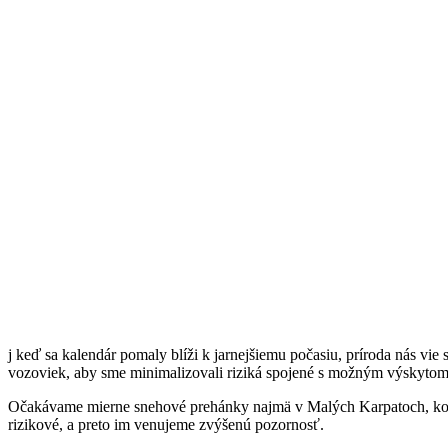
j keď sa kalendár pomaly blíži k jarnejšiemu počasiu, príroda nás vi
vozoviek, aby sme minimalizovali riziká spojené s možným výskytom
Očakávame mierne snehové prehánky najmä v Malých Karpatoch, konkrét
rizikové, a preto im venujeme zvýšenú pozornosť.