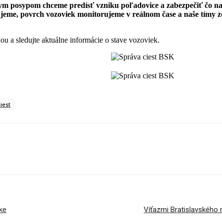
ym posypom chceme predísť vzniku poľadovice a zabezpečiť čo naj
ujeme, povrch vozoviek monitorujeme v reálnom čase a naše tímy zo
u a sledujte aktuálne informácie o stave vozoviek.
iest
ke
Víťazmi Bratislavského