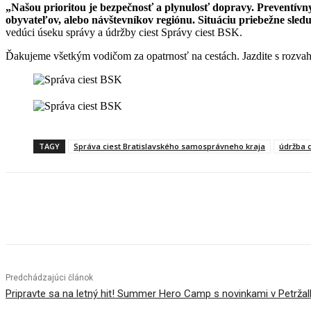
„Našou prioritou je bezpečnosť a plynulosť dopravy. Preventívn
obyvateľov, alebo návštevníkov regiónu. Situáciu priebežne sled
vedúci úseku správy a údržby ciest Správy ciest BSK.
Ďakujeme všetkým vodičom za opatrnosť na cestách. Jazdite s rozvaho
TAGY
Správa ciest Bratislavského samosprávneho kraja
údržba c
Facebook
X
Linkedin
Tumblr
Predchádzajúci článok
Pripravte sa na letný hit! Summer Hero Camp s novinkami v Petržal