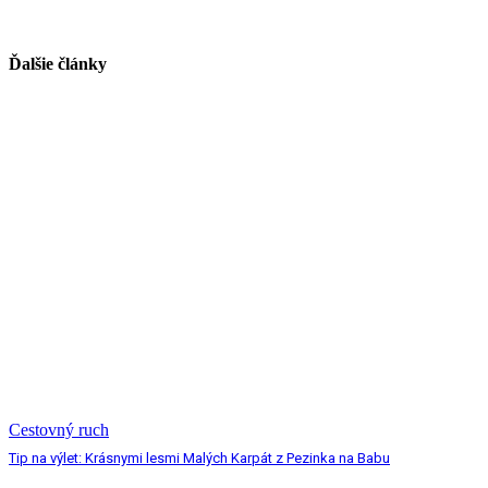
Ďalšie články
Cestovný ruch
Tip na výlet: Krásnymi lesmi Malých Karpát z Pezinka na Babu