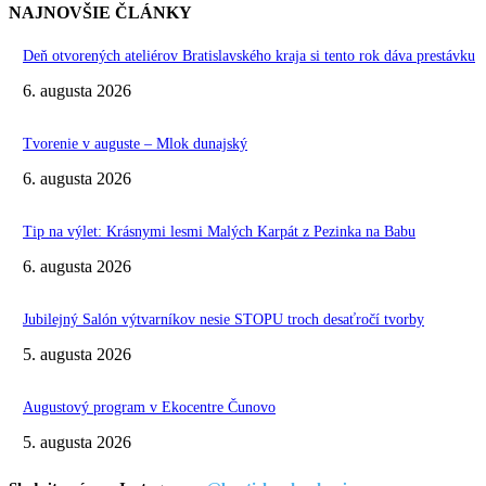
NAJNOVŠIE ČLÁNKY
Deň otvorených ateliérov Bratislavského kraja si tento rok dáva prestávku
6. augusta 2026
Tvorenie v auguste – Mlok dunajský
6. augusta 2026
Tip na výlet: Krásnymi lesmi Malých Karpát z Pezinka na Babu
6. augusta 2026
Jubilejný Salón výtvarníkov nesie STOPU troch desaťročí tvorby
5. augusta 2026
Augustový program v Ekocentre Čunovo
5. augusta 2026