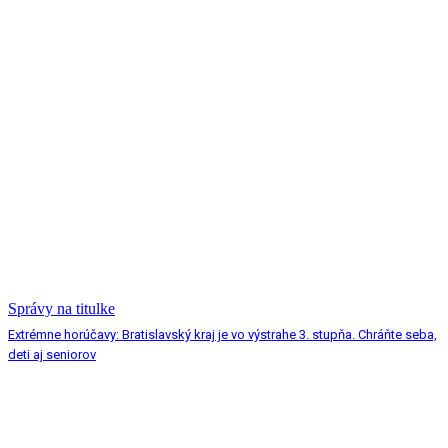
Správy na titulke
Extrémne horúčavy: Bratislavský kraj je vo výstrahe 3. stupňa. Chráňte seba,
deti aj seniorov