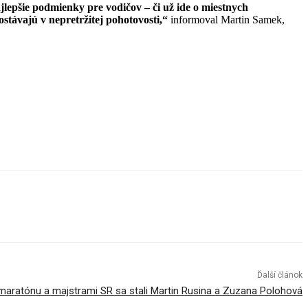
lepšie podmienky pre vodičov – či už ide o miestnych
stávajú v nepretržitej pohotovosti,“
informoval Martin Samek,
Ďalší článok
 maratónu a majstrami SR sa stali Martin Rusina a Zuzana Polohová