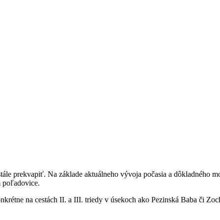
e stále prekvapiť. Na základe aktuálneho vývoja počasia a dôkladného m
 poľadovice.
ne na cestách II. a III. triedy v úsekoch ako Pezinská Baba či Zocho