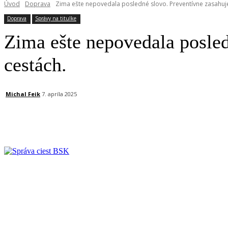
Úvod
Doprava
Zima ešte nepovedala posledné slovo. Preventívne zasahuj
Doprava
Správy na titulke
Zima ešte nepovedala posled
cestách.
Michal Feik
7. apríla 2025
Facebook
X
Linkedin
Tumblr