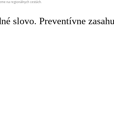
eme na regionálnych cestách.
né slovo. Preventívne zasah