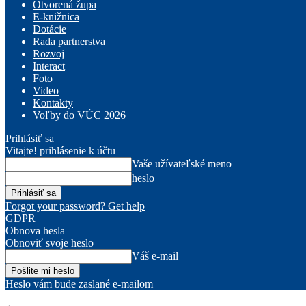
Otvorená župa
E-knižnica
Dotácie
Rada partnerstva
Rozvoj
Interact
Foto
Video
Kontakty
Voľby do VÚC 2026
Prihlásiť sa
Vitajte! prihlásenie k účtu
Vaše užívateľské meno
heslo
Forgot your password? Get help
GDPR
Obnova hesla
Obnoviť svoje heslo
Váš e-mail
Heslo vám bude zaslané e-mailom