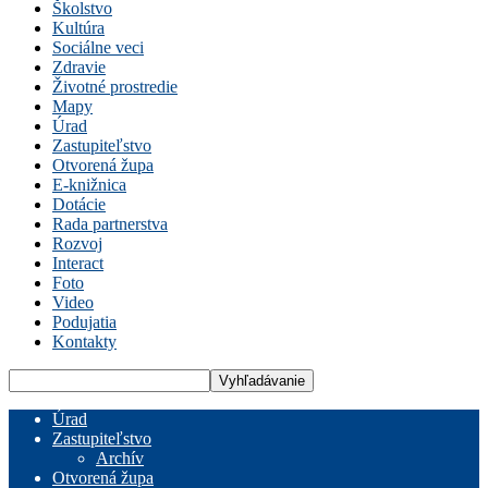
Školstvo
Kultúra
Sociálne veci
Zdravie
Životné prostredie
Mapy
Úrad
Zastupiteľstvo
Otvorená župa
E-knižnica
Dotácie
Rada partnerstva
Rozvoj
Interact
Foto
Video
Podujatia
Kontakty
Úrad
Zastupiteľstvo
Archív
Otvorená župa