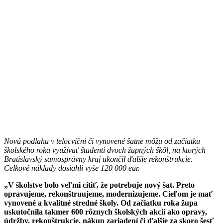
Novú podlahu v telocvični či vynovené šatne môžu od začiatku
školského roka využívať študenti dvoch župných škôl, na ktorých
Bratislavský samosprávny kraj ukončil ďalšie rekonštrukcie.
Celkové náklady dosiahli vyše 120 000 eur.
„V školstve bolo veľmi cítiť, že potrebuje nový šat. Preto
opravujeme, rekonštruujeme, modernizujeme. Cieľom je mať
vynovené a kvalitné stredné školy. Od začiatku roka župa
uskutočnila takmer 600 rôznych školských akcií ako opravy,
údržby, rekonštrukcie, nákup zariadení či ďalšie za skoro šesť