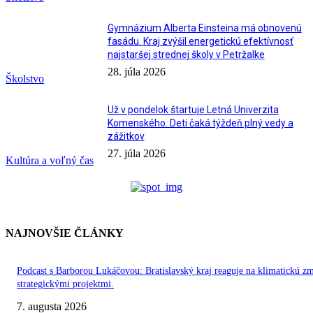
Gymnázium Alberta Einsteina má obnovenú
fasádu. Kraj zvýšil energetickú efektívnosť
najstaršej strednej školy v Petržalke
28. júla 2026
Školstvo
Už v pondelok štartuje Letná Univerzita
Komenského. Deti čaká týždeň plný vedy a
zážitkov
27. júla 2026
Kultúra a voľný čas
NAJNOVŠIE ČLÁNKY
Podcast s Barborou Lukáčovou: Bratislavský kraj reaguje na klimatickú z
strategickými projektmi.
7. augusta 2026