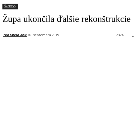
Školstvo
Župa ukončila ďalšie rekonštrukcie
redakcia-bsk
10. septembra 2019
2324
0
Facebook
X
Linkedin
Tumblr