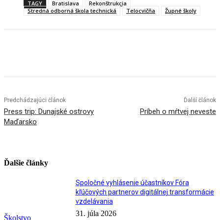
TAGY
Bratislava
Rekonštrukcia
Stredná odborná škola technická
Telocvičňa
Župné školy
Facebook
X
Linkedin
Tumblr
Predchádzajúci článok
Ďalší článok
Press trip: Dunajské ostrovy
Príbeh o mŕtvej neveste
Maďarsko
Ďalšie články
Spoločné vyhlásenie účastníkov Fóra
kľúčových partnerov digitálnej transformácie
vzdelávania
31. júla 2026
Školstvo