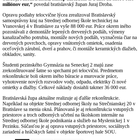
miliónov eur,“
povedal bratislavský župan Juraj Droba.
Opravu podlahy telocvične lýcea zrealizoval Bratislavský
samosprávny kraj na Strednej odbornej škole technickej na
Vranovskej 4 v Bratislave za vyše 88 000 eur. Práce okrem iného
pozostávali z demontáže lepených drevených podláh, výmeny
kanalizačného potrubia, montáže nových podláh, vyznačenia čiar na
drevených povrchoch, opravy vnútorných omietok, osadenia
oceľových zárubní, dverí a prahov, či montáže keramických dlažieb,
obkladov, sanity.
Študenti pezinského Gymnázia na Seneckej 2 majú zase
zrekonštruované šatne so sprchami pri telocvični. Predmetom
rekonštrukcie boli okrem iného búracie a murovacie práce,
vyhotovenie nových rozvodov vody, odpadu, elektriky či nové
omietky a dlažby. Celkové náklady dosiahli takmer 36 000 eur.
Bratislavská župa aktuálne realizuje aj ďalšie rekonštrukcie.
Napríklad na objekte Strednej odbornej školy na Strečnianskej 20 v
Bratislave sa menia okná. Plánovaná je aj rekonštrukcia vstupných
priestorov a troch odborných učební na školskom internáte na
Strednej odbornej škole podnikania a služieb na Myslenickej 1 v
Pezinku. Súčasťou je aj oprava vstupných priestorov, sociálnych
zariadení a hráčskych šatní v objekte športovej hale SOU.