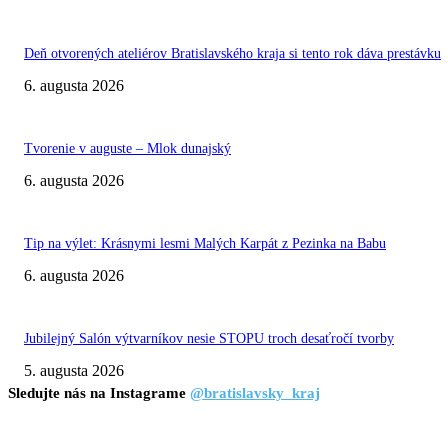
Deň otvorených ateliérov Bratislavského kraja si tento rok dáva prestávku
6. augusta 2026
Tvorenie v auguste – Mlok dunajský
6. augusta 2026
Tip na výlet: Krásnymi lesmi Malých Karpát z Pezinka na Babu
6. augusta 2026
Jubilejný Salón výtvarníkov nesie STOPU troch desaťročí tvorby
5. augusta 2026
Sledujte nás na Instagrame
@bratislavsky_kraj