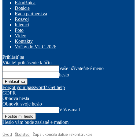
E-knižnica
Dotácie
Rada partnerstva
Rozvoj
Interact
Foto
Video
Kontakty
Voľby do VÚC 2026
Prihlásiť sa
Vitajte! prihlásenie k účtu
Vaše užívateľské meno
heslo
Forgot your password? Get help
GDPR
Obnova hesla
Obnoviť svoje heslo
Váš e-mail
Heslo vám bude zaslané e-mailom
Úvod
Školstvo
Župa ukončila ďalšie rekonštrukcie