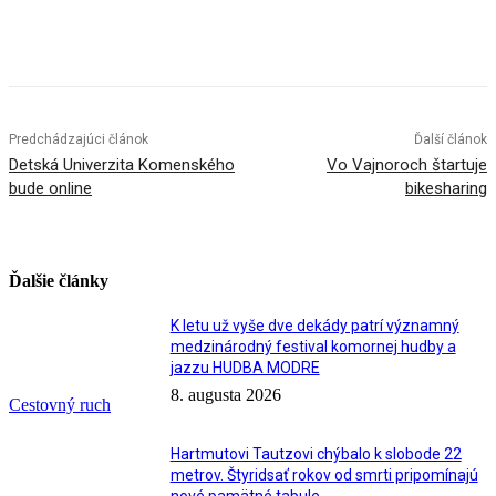
Facebook
X
Linkedin
Tumblr
Predchádzajúci článok
Ďalší článok
Detská Univerzita Komenského
Vo Vajnoroch štartuje
bude online
bikesharing
Ďalšie články
K letu už vyše dve dekády patrí významný
medzinárodný festival komornej hudby a
jazzu HUDBA MODRE
8. augusta 2026
Cestovný ruch
Hartmutovi Tautzovi chýbalo k slobode 22
metrov. Štyridsať rokov od smrti pripomínajú