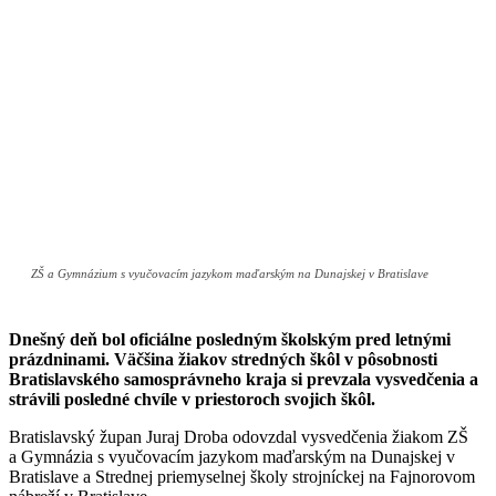
ZŠ a Gymnázium s vyučovacím jazykom maďarským na Dunajskej v Bratislave
Dnešný deň bol oficiálne posledným školským pred letnými
prázdninami. Väčšina žiakov stredných škôl v pôsobnosti
Bratislavského samosprávneho kraja si prevzala vysvedčenia a
strávili posledné chvíle v priestoroch svojich škôl.
Bratislavský župan Juraj Droba odovzdal vysvedčenia žiakom ZŠ
a Gymnázia s vyučovacím jazykom maďarským na Dunajskej v
Bratislave a Strednej priemyselnej školy strojníckej na Fajnorovom