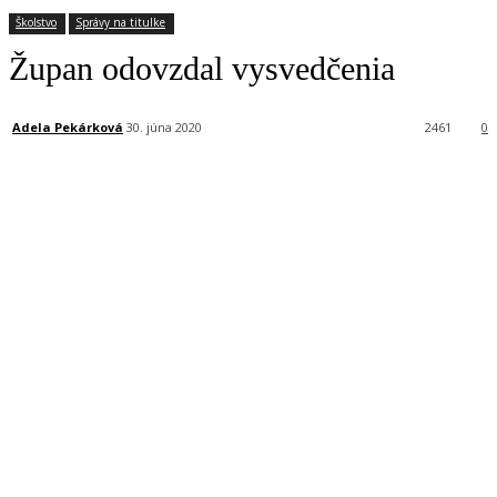
Školstvo
Správy na titulke
Župan odovzdal vysvedčenia
Adela Pekárková
30. júna 2020
2461
0
Facebook
X
Linkedin
Tumblr