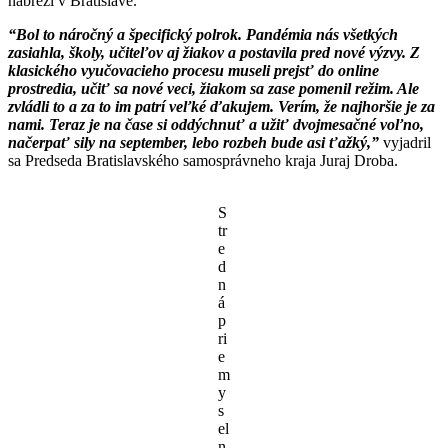
nábreží v Bratislave.
“Bol to náročný a špecifický polrok. Pandémia nás všetkých
zasiahla, školy, učiteľov aj žiakov a postavila pred nové výzvy. Z
klasického vyučovacieho procesu museli prejsť do online
prostredia, učiť sa nové veci, žiakom sa zase pomenil režim. Ale
zvládli to a za to im patrí veľké ďakujem. Verím, že najhoršie je za
nami. Teraz je na čase si oddýchnuť a užiť dvojmesačné voľno,
načerpať sily na september, lebo rozbeh bude asi ťažký,”
vyjadril
sa Predseda Bratislavského samosprávneho kraja Juraj Droba.
S
tr
e
d
n
á
p
ri
e
m
y
s
el
n