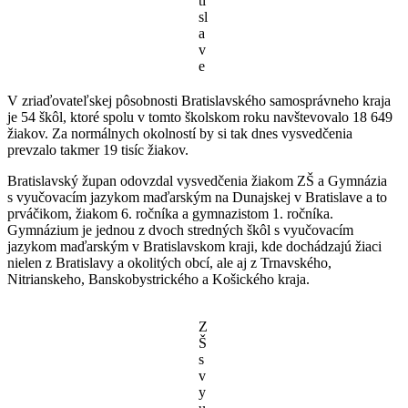
ti
sl
a
v
e
V zriaďovateľskej pôsobnosti Bratislavského samosprávneho kraja
je 54 škôl, ktoré spolu v tomto školskom roku navštevovalo 18 649
žiakov. Za normálnych okolností by si tak dnes vysvedčenia
prevzalo takmer 19 tisíc žiakov.
Bratislavský župan odovzdal vysvedčenia žiakom ZŠ a Gymnázia
s vyučovacím jazykom maďarským na Dunajskej v Bratislave a to
prváčikom, žiakom 6. ročníka a gymnazistom 1. ročníka.
Gymnázium je jednou z dvoch stredných škôl s vyučovacím
jazykom maďarským v Bratislavskom kraji, kde dochádzajú žiaci
nielen z Bratislavy a okolitých obcí, ale aj z Trnavského,
Nitrianskeho, Banskobystrického a Košického kraja.
Z
Š
s
v
y