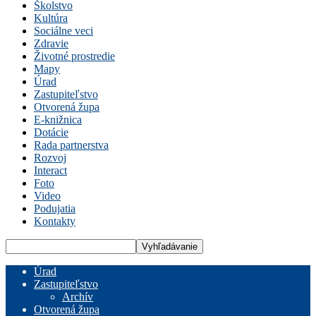
Školstvo
Kultúra
Sociálne veci
Zdravie
Životné prostredie
Mapy
Úrad
Zastupiteľstvo
Otvorená župa
E-knižnica
Dotácie
Rada partnerstva
Rozvoj
Interact
Foto
Video
Podujatia
Kontakty
Úrad
Zastupiteľstvo
Archív
Otvorená župa