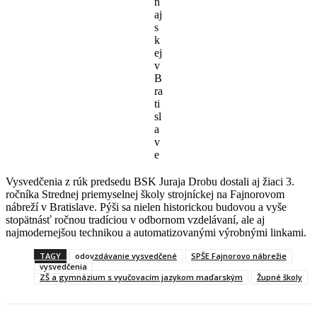
n
aj
s
k
ej
v
B
ra
ti
sl
a
v
e
Vysvedčenia z rúk predsedu BSK Juraja Drobu dostali aj žiaci 3.
ročníka Strednej priemyselnej školy strojníckej na Fajnorovom
nábreží v Bratislave. Pýši sa nielen historickou budovou a vyše
stopätnásť ročnou tradíciou v odbornom vzdelávaní, ale aj
najmodernejšou technikou a automatizovanými výrobnými linkami.
TAGY
odovzdávanie vysvedčené
SPŠE Fajnorovo nábrežie
vysvedčenia
ZŠ a gymnázium s vyučovacím jazykom maďarským
Župné školy