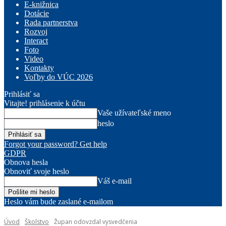
E-knižnica
Dotácie
Rada partnerstva
Rozvoj
Interact
Foto
Video
Kontakty
Voľby do VÚC 2026
Prihlásiť sa
Vitajte! prihlásenie k účtu
Vaše užívateľské meno
heslo
Forgot your password? Get help
GDPR
Obnova hesla
Obnoviť svoje heslo
Váš e-mail
Heslo vám bude zaslané e-mailom
Úvod
Školstvo
Župan odovzdal vysvedčenia