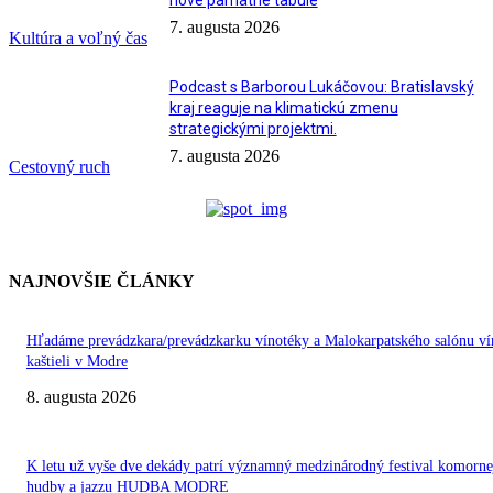
nové pamätné tabule
7. augusta 2026
Kultúra a voľný čas
Podcast s Barborou Lukáčovou: Bratislavský
kraj reaguje na klimatickú zmenu
strategickými projektmi.
7. augusta 2026
Cestovný ruch
NAJNOVŠIE ČLÁNKY
Hľadáme prevádzkara/prevádzkarku vínotéky a Malokarpatského salónu ví
kaštieli v Modre
8. augusta 2026
K letu už vyše dve dekády patrí významný medzinárodný festival komorne
hudby a jazzu HUDBA MODRE