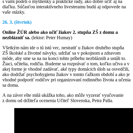
s vami podelí o myšlienky a praktické rady, ako dobre učiť aj na
diaľku. Súčasťou interaktívneho livestreamu budú aj odpovede na
vaše otázky.
26. 3. (štvrtok)
Online ŽÚR alebo ako učiť žiakov 2. stupňa ZŠ z domu a
nezblázniť sa.
(lektor: Peter Humay)
Všetkým nám ide o tú istú vec, nestratiť u žiakov druhého stupňa
ZŠ školské a životné návyky, udržať sa v pokojnom a zdravom
móde, aby sme sa na na konci tohto príbehu nezbláznili a ustáli to.
Žiaci, učitelia, rodičia. Budeme sa rozprávať o tom, koľko učiva a v
akej forme je vhodné zadávať, aké typy domácich úloh sa osvedčili,
ako dodržať psychohygienu žiakov v tomto ťažkom období a ako je
vhodné podporiť rodičov pri organizovaní rodinného života a učenia
sa doma.
A na záver ešte milá ukážka toho, ako môže vyzerať vyučovanie
z domu od držiteľa ocenenia Učiteľ Slovenska, Petra Palla.