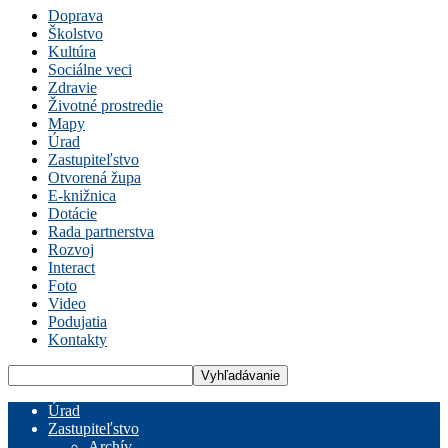
Doprava
Školstvo
Kultúra
Sociálne veci
Zdravie
Životné prostredie
Mapy
Úrad
Zastupiteľstvo
Otvorená župa
E-knižnica
Dotácie
Rada partnerstva
Rozvoj
Interact
Foto
Video
Podujatia
Kontakty
Úrad
Zastupiteľstvo
Archív