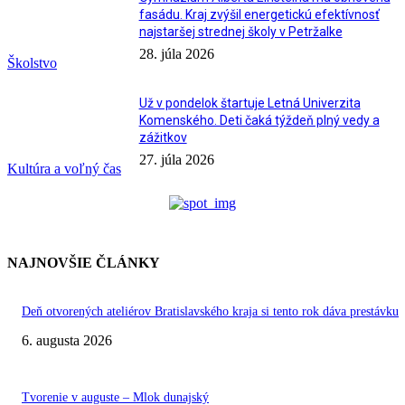
fasádu. Kraj zvýšil energetickú efektívnosť
najstaršej strednej školy v Petržalke
28. júla 2026
Školstvo
Už v pondelok štartuje Letná Univerzita
Komenského. Deti čaká týždeň plný vedy a
zážitkov
27. júla 2026
Kultúra a voľný čas
NAJNOVŠIE ČLÁNKY
Deň otvorených ateliérov Bratislavského kraja si tento rok dáva prestávku
6. augusta 2026
Tvorenie v auguste – Mlok dunajský