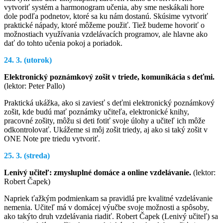
vytvoriť systém a harmonogram učenia, aby sme neskákali hore
dole podľa podnetov, ktoré sa ku nám dostanú. Skúsime vytvoriť
praktické nápady, ktoré môžeme použiť. Tiež budeme hovoriť o
možnostiach využívania vzdelávacích programov, ale hlavne ako
dať do tohto učenia pokoj a poriadok.
24. 3. (utorok)
Elektronický poznámkový zošit v triede, komunikácia s deťmi.
(lektor: Peter Pallo)
Praktická ukážka, ako si zaviesť s deťmi elektronický poznámkový
zošit, kde budú mať poznámky učiteľa, elektronické knihy,
pracovné zošity, môžu si deti fotiť svoje úlohy a učiteľ ich môže
odkontrolovať. Ukážeme si môj zošit triedy, aj ako si taký zošit v
ONE Note pre triedu vytvoriť.
25. 3. (streda)
Lenivý učiteľ: zmysluplné domáce a online vzdelávanie.
(lektor:
Robert Čapek)
Napriek ťažkým podmienkam sa pravidlá pre kvalitné vzdelávanie
nemenia. Učiteľ má v domácej výučbe svoje možnosti a spôsoby,
ako takýto druh vzdelávania riadiť. Robert Čapek (Lenivý učiteľ) sa