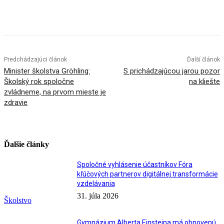
Facebook
X
Linkedin
Tumblr
Predchádzajúci článok
Ďalší článok
Minister školstva Gröhling:
S prichádzajúcou jarou pozor
Školský rok spoločne
na kliešte
zvládneme, na prvom mieste je
zdravie
Ďalšie články
Spoločné vyhlásenie účastníkov Fóra
kľúčových partnerov digitálnej transformácie
vzdelávania
31. júla 2026
Školstvo
Gymnázium Alberta Einsteina má obnovenú