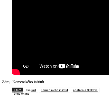
Zdroj: Komenského inštitút
TAGY
ako učiť
Komenského inštitút
opatrenia školstvo
škola online