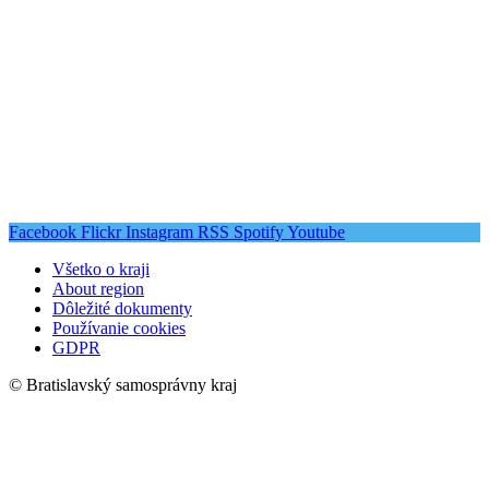
Facebook
Flickr
Instagram
RSS
Spotify
Youtube
Všetko o kraji
About region
Dôležité dokumenty
Používanie cookies
GDPR
© Bratislavský samosprávny kraj