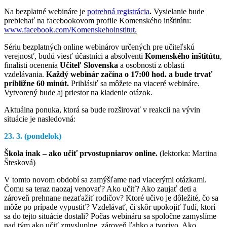
Na bezplatné webináre je
potrebná registrácia
.
Vysielanie bude
prebiehať na facebookovom profile Komenského inštitútu:
www.facebook.com/Komenskehoinstitut.
Sériu bezplatných online webinárov určených pre učiteľskú
verejnosť, budú viesť účastníci a absolventi
Komenského inštitútu
,
finalisti ocenenia
Učiteľ Slovenska
a osobnosti z oblasti
vzdelávania.
Každý webinár začína o 17:00 hod. a bude trvať
približne 60 minút.
Prihlásiť sa môžete na viaceré webináre.
Vytvorený bude aj priestor na kladenie otázok.
Aktuálna ponuka, ktorá sa bude rozširovať v reakcii na vývin
situácie je nasledovná:
23. 3. (pondelok)
Škola inak – ako učiť prvostupniarov online.
(lektorka: Martina
Štesková)
V tomto novom období sa zamýšľame nad viacerými otázkami.
Čomu sa teraz naozaj venovať? Ako učiť? Ako zaujať deti a
zároveň prehnane nezaťažiť rodičov? Ktoré učivo je dôležité, čo sa
môže po prípade vypustiť? Vzdelávať, či skôr upokojiť ľudí, ktorí
sa do tejto situácie dostali? Počas webináru sa spoločne zamyslíme
nad tým ako učiť zmysluplne, zároveň ľahko a tvorivo. Ako