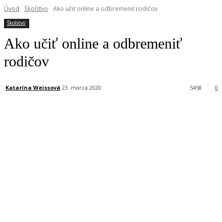
Úvod
Školstvo
Ako učiť online a odbremeniť rodičov
Školstvo
Ako učiť online a odbremeniť
rodičov
Katarína Weissová
23. marca 2020
5458
0
Facebook
X
Linkedin
Tumblr