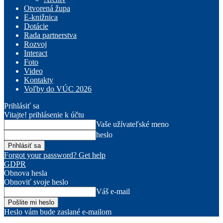
Otvorená župa
E-knižnica
Dotácie
Rada partnerstva
Rozvoj
Interact
Foto
Video
Kontakty
Voľby do VÚC 2026
Prihlásiť sa
Vitajte! prihlásenie k účtu
Vaše užívateľské meno
heslo
Forgot your password? Get help
GDPR
Obnova hesla
Obnoviť svoje heslo
Váš e-mail
Heslo vám bude zaslané e-mailom