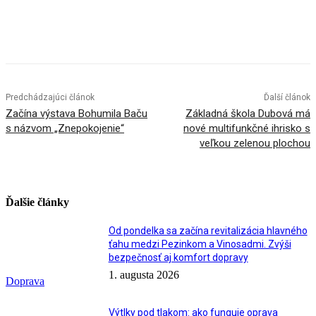
Facebook
X
Linkedin
Tumblr
Predchádzajúci článok
Ďalší článok
Začína výstava Bohumila Baču
Základná škola Dubová má
s názvom „Znepokojenie“
nové multifunkčné ihrisko s
veľkou zelenou plochou
Ďalšie články
Od pondelka sa začína revitalizácia hlavného
ťahu medzi Pezinkom a Vinosadmi. Zvýši
bezpečnosť aj komfort dopravy
1. augusta 2026
Doprava
Výtlky pod tlakom: ako funguje oprava