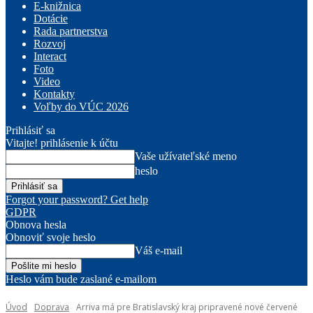
E-knižnica
Dotácie
Rada partnerstva
Rozvoj
Interact
Foto
Video
Kontakty
Voľby do VÚC 2026
Prihlásiť sa
Vitajte! prihlásenie k účtu
Vaše užívateľské meno
heslo
Forgot your password? Get help
GDPR
Obnova hesla
Obnoviť svoje heslo
Váš e-mail
Heslo vám bude zaslané e-mailom
Úvod
Doprava
Arriva má pre Bratislavský kraj pripravené nové červené