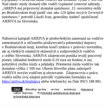
Nad rámec mzdy dostanú ešte vodiči vyplatené cestovné náhrady.
„
ARRIVA má pripravený dostatok autobusov. 15. novembra môže
po Bratislavskom kraji jazdiť viac ako 120 úplne nových červených
autobusov
,“ potvrdil László Ivan, generálny riaditeľ spoločností
ARRIVA na Slovensku.
Náborová kampaň ARRIVA je predovšetkým zameraná na vodičov
zamestnaných u súčasného poskytovateľa prímestskej dopravy
v Bratislavskom kraji, ktorému končí zmluva v polovici novembra,
ale aj všetkých ostatných skúsených a zodpovedných vodičov
z celého Slovenska. ARRIVA záujemcom ponúka trvalý pracovný
pomer, základnú hodinovú mzdu 6,10 eura na hodinu, k nej
pohyblivú zložku mzdy a príplatky. Priemerná mzda vodičov tak
dosiahne výšku 1 500 eur. Okrem férového platu zabezpečí
ARRIVA novým vodičom aj ubytovanie. Záujemcovia o prácu
vodiča môžu svoj záujem potvrdiť vyplnením formulára na
https://arriva.sk/bratislava
alebo telefonicky na čísle 0915 188 881.
TAGY
Aktuálne správy
arriva
autobusy
dopravca
odbor dopravy
Prímestská autobusová doprava
prímestská doprava