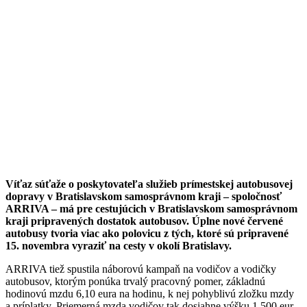
Víťaz súťaže o poskytovateľa služieb prímestskej autobusovej
dopravy v Bratislavskom samosprávnom kraji – spoločnosť
ARRIVA – má pre cestujúcich v Bratislavskom samosprávnom
kraji pripravených dostatok autobusov. Úplne nové červené
autobusy tvoria viac ako polovicu z tých, ktoré sú pripravené
15. novembra vyraziť na cesty v okolí Bratislavy.
ARRIVA tiež spustila náborovú kampaň na vodičov a vodičky
autobusov, ktorým ponúka trvalý pracovný pomer, základnú
hodinovú mzdu 6,10 eura na hodinu, k nej pohyblivú zložku mzdy
a príplatky. Priemerná mzda vodičov tak dosiahne výšku 1 500 eur.