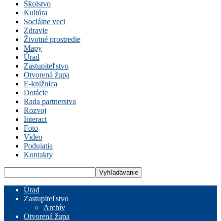
Školstvo
Kultúra
Sociálne veci
Zdravie
Životné prostredie
Mapy
Úrad
Zastupiteľstvo
Otvorená župa
E-knižnica
Dotácie
Rada partnerstva
Rozvoj
Interact
Foto
Video
Podujatia
Kontakty
Úrad
Zastupiteľstvo
Archív
Otvorená župa