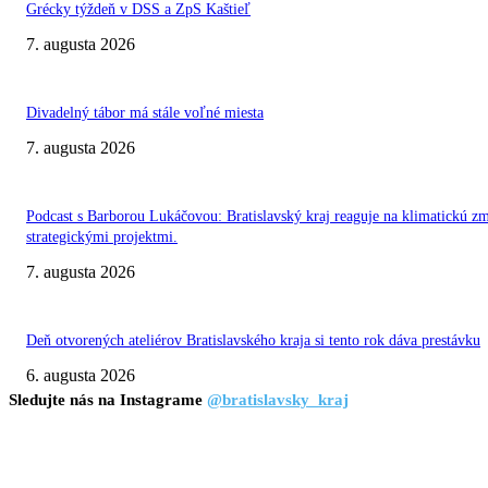
Grécky týždeň v DSS a ZpS Kaštieľ
7. augusta 2026
Divadelný tábor má stále voľné miesta
7. augusta 2026
Podcast s Barborou Lukáčovou: Bratislavský kraj reaguje na klimatickú z
strategickými projektmi.
7. augusta 2026
Deň otvorených ateliérov Bratislavského kraja si tento rok dáva prestávku
6. augusta 2026
Sledujte nás na Instagrame
@bratislavsky_kraj