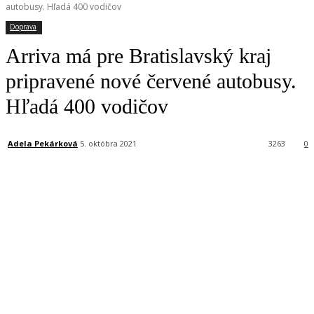
autobusy. Hľadá 400 vodičov
Doprava
Arriva má pre Bratislavský kraj
pripravené nové červené autobusy.
Hľadá 400 vodičov
Adela Pekárková
5. októbra 2021
3263
0
Facebook
X
Linkedin
Tumblr