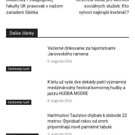
fakulty UK praxovali v našom
sociálnych služieb: Kto
zariadení Sibírka
vytvorí najkrajší kvetináč?
Ďalšie články
Večerné člnkovanie za tajomstvami
Jaroveckého ramena
9. augusta 2026
Cestovný ruch
K letu už vyše dve dekády patrí významný
medzinárodný festival komornej hudby a
jazzu HUDBA MODRE
8. augusta 2026
Cestovný ruch
Hartmutovi Tautzovi chýbalo k slobode 22
metrov. Štyridsať rokov od smrti
pripomínajú nové pamätné tabule
7. augusta 2026