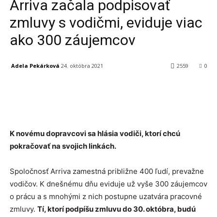
Arriva začala podpisovať
zmluvy s vodičmi, eviduje viac
ako 300 záujemcov
Adela Pekárková
24. októbra 2021
2559
0
Facebook
X
Linkedin
Tumblr
K novému dopravcovi sa hlásia vodiči, ktorí chcú
pokračovať na svojich linkách.
Spoločnosť Arriva zamestná približne 400 ľudí, prevažne
vodičov. K dnešnému dňu eviduje už vyše 300 záujemcov
o prácu a s mnohými z nich postupne uzatvára pracovné
zmluvy.
Tí, ktorí podpíšu zmluvu do 30. októbra, budú