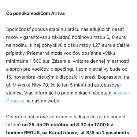
Čo ponúka vodičom Arriva
Spoločnosť ponúka stabilnú prácu nasledujúcich desať
rokov – garantovanú základnú hodinovú mzdu 6,10 eura
na hodinu, k nej pohyblivú zložku mzdy 1,27 eura a ďalšie
príplatky. Priemerná mzda vodičov dosiahne výšku
minimálne 1 500 eur. Zázemie, vrátane dennej miestnosti
a spŕch pre vodičov, dispečingu i administratívy bude od
15. novembra všetkým k dispozícii v areáli Doprastavu na
ul. Mlynské Nivy 70, čo je len 5 minút od autobusovej
stanice. Viac informácií o podmienkach nájdete aj v
sekcii
Doprava
na našom webe.
Otvorené náborové centrum je k dispozícii aj na budúci
týždeň
od 25. do 29. októbra od 8.30 do 17.00 h v
budove REGUS
,
na
Karadžičovej ul. 8/A na 1. poschodí v