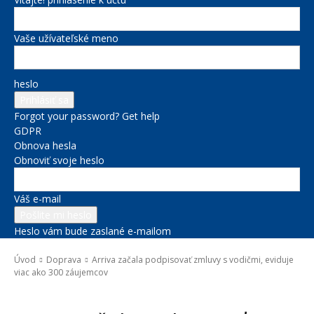
Vaše užívateľské meno
heslo
Forgot your password? Get help
GDPR
Obnova hesla
Obnoviť svoje heslo
Váš e-mail
Heslo vám bude zaslané e-mailom
Úvod
Doprava
Arriva začala podpisovať zmluvy s vodičmi, eviduje
viac ako 300 záujemcov
Doprava
Správy na titulke