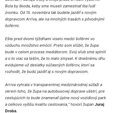
Bola by škoda, keby sme museli zamestnať iba ľudí
zvonku. Od 15. novembra tak budete jazdiť s novým
dopravcom Arriva, ale na mnohých trasách s pôvodnými
šoférmi.
Ešte pred dvomi týždňami viselo medzi šoférmi vo
vzduchu množstvo emócií. Preto som sľúbil, že župa
bude v celom procese mediátorom. Svoj sľub sme splnili
a o to viac sa teším, že to malo zmysel. K dnešnému dňu
evidujeme už desiatky súčasných šoférov, ktorí sa
rozhodli, že budú jazdiť aj s novým dopravcom.
Arriva vyhrala v transparentnej medzinárodnej súťaži a
okrem toho, že župa na autobusovej doprave ušetrí, pre
cestujúcich to bude znamenať úplne nový vozidlový park
a celkovo vyššiu kvalitu cestovania,“
hovorí
župan
Juraj
Droba
.