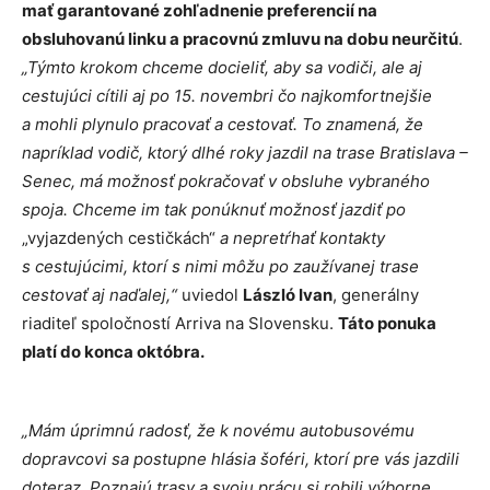
mať garantované zohľadnenie preferencií na
obsluhovanú linku a pracovnú zmluvu na dobu neurčitú
.
„Týmto krokom chceme docieliť, aby sa vodiči, ale aj
cestujúci cítili aj po 15. novembri čo najkomfortnejšie
a mohli plynulo pracovať a cestovať. To znamená, že
napríklad vodič, ktorý dlhé roky jazdil na trase Bratislava –
Senec, má možnosť pokračovať v obsluhe vybraného
spoja. Chceme im tak ponúknuť možnosť jazdiť po
„vyjazdených cestičkách“
a nepretŕhať kontakty
s cestujúcimi, ktorí s nimi môžu po zaužívanej trase
cestovať aj naďalej,“
uviedol
László Ivan
, generálny
riaditeľ spoločností Arriva na Slovensku.
Táto ponuka
platí do konca októbra.
„Mám úprimnú radosť, že k novému autobusovému
dopravcovi sa postupne hlásia šoféri, ktorí pre vás jazdili
doteraz. Poznajú trasy a svoju prácu si robili výborne.