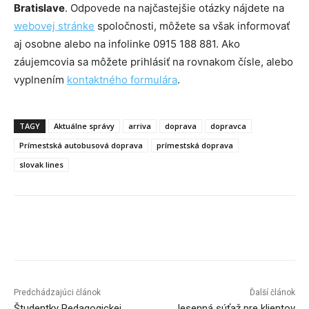
Bratislave
. Odpovede na najčastejšie otázky nájdete na
webovej stránke
spoločnosti, môžete sa však informovať
aj osobne alebo na infolinke 0915 188 881. Ako
záujemcovia sa môžete prihlásiť na rovnakom čísle, alebo
vyplnením
kontaktného formulára
.
TAGY
Aktuálne správy
arriva
doprava
dopravca
Prímestská autobusová doprava
prímestská doprava
slovak lines
Facebook
X
Linkedin
Tumblr
Predchádzajúci článok
Ďalší článok
Študentky Pedagogickej
Jesenná súťaž pre klientov