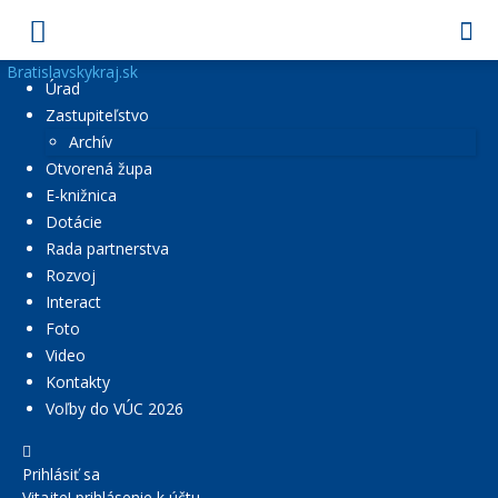
Bratislavskykraj.sk
Úrad
Zastupiteľstvo
Archív
Otvorená župa
E-knižnica
Dotácie
Rada partnerstva
Rozvoj
Interact
Foto
Video
Kontakty
Voľby do VÚC 2026
Prihlásiť sa
Vitajte! prihlásenie k účtu