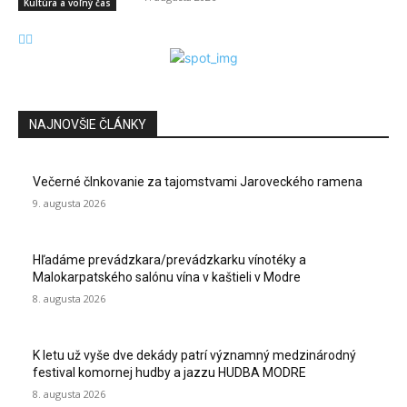
Kultúra a voľný čas
NAJNOVŠIE ČLÁNKY
Večerné člnkovanie za tajomstvami Jaroveckého ramena
9. augusta 2026
Hľadáme prevádzkara/prevádzkarku vínotéky a
Malokarpatského salónu vína v kaštieli v Modre
8. augusta 2026
K letu už vyše dve dekády patrí významný medzinárodný
festival komornej hudby a jazzu HUDBA MODRE
8. augusta 2026